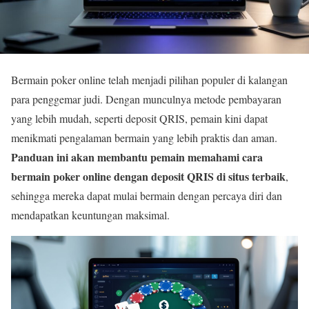
Bermain poker online telah menjadi pilihan populer di kalangan
para penggemar judi. Dengan munculnya metode pembayaran
yang lebih mudah, seperti deposit QRIS, pemain kini dapat
menikmati pengalaman bermain yang lebih praktis dan aman.
Panduan ini akan membantu pemain memahami cara
bermain poker online dengan deposit QRIS di situs terbaik
,
sehingga mereka dapat mulai bermain dengan percaya diri dan
mendapatkan keuntungan maksimal.