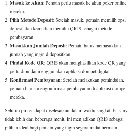
Masuk ke Akun
: Pemain perlu masuk ke akun poker online
mereka.
Pilih Metode Deposit
: Setelah masuk, pemain memilih opsi
deposit dan kemudian memilih QRIS sebagai metode
pembayaran.
Masukkan Jumlah Deposit
: Pemain harus memasukkan
jumlah yang ingin didepositkan.
Pindai Kode QR
: QRIS akan menghasilkan kode QR yang
perlu dipindai menggunakan aplikasi dompet digital.
Konfirmasi Pembayaran
: Setelah melakukan pemindaian,
pemain harus mengonfirmasi pembayaran di aplikasi dompet
mereka.
Seluruh proses dapat diselesaikan dalam waktu singkat, biasanya
tidak lebih dari beberapa menit. Ini menjadikan QRIS sebagai
pilihan ideal bagi pemain yang ingin segera mulai bermain.