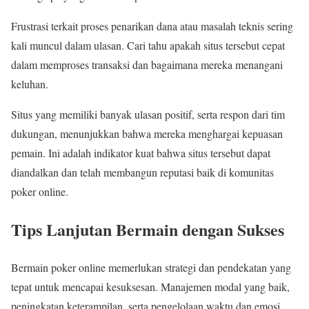
Frustrasi terkait proses penarikan dana atau masalah teknis sering
kali muncul dalam ulasan. Cari tahu apakah situs tersebut cepat
dalam memproses transaksi dan bagaimana mereka menangani
keluhan.
Situs yang memiliki banyak ulasan positif, serta respon dari tim
dukungan, menunjukkan bahwa mereka menghargai kepuasan
pemain. Ini adalah indikator kuat bahwa situs tersebut dapat
diandalkan dan telah membangun reputasi baik di komunitas
poker online.
Tips Lanjutan Bermain dengan Sukses
Bermain poker online memerlukan strategi dan pendekatan yang
tepat untuk mencapai kesuksesan. Manajemen modal yang baik,
peningkatan keterampilan, serta pengelolaan waktu dan emosi