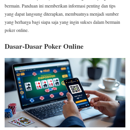
bermain. Panduan ini memberikan informasi penting dan tips
yang dapat langsung diterapkan, membuatnya menjadi sumber
yang berharga bagi siapa saja yang ingin sukses dalam bermain
poker online.
Dasar-Dasar Poker Online