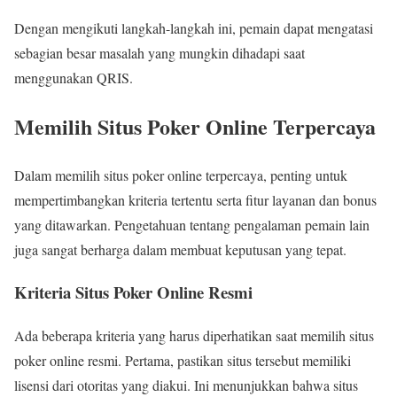
Dengan mengikuti langkah-langkah ini, pemain dapat mengatasi
sebagian besar masalah yang mungkin dihadapi saat
menggunakan QRIS.
Memilih Situs Poker Online Terpercaya
Dalam memilih situs poker online terpercaya, penting untuk
mempertimbangkan kriteria tertentu serta fitur layanan dan bonus
yang ditawarkan. Pengetahuan tentang pengalaman pemain lain
juga sangat berharga dalam membuat keputusan yang tepat.
Kriteria Situs Poker Online Resmi
Ada beberapa kriteria yang harus diperhatikan saat memilih situs
poker online resmi. Pertama, pastikan situs tersebut memiliki
lisensi dari otoritas yang diakui. Ini menunjukkan bahwa situs