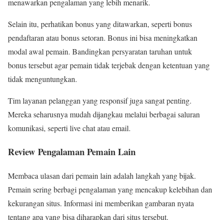
menawarkan pengalaman yang lebih menarik.
Selain itu, perhatikan bonus yang ditawarkan, seperti bonus
pendaftaran atau bonus setoran. Bonus ini bisa meningkatkan
modal awal pemain. Bandingkan persyaratan taruhan untuk
bonus tersebut agar pemain tidak terjebak dengan ketentuan yang
tidak menguntungkan.
Tim layanan pelanggan yang responsif juga sangat penting.
Mereka seharusnya mudah dijangkau melalui berbagai saluran
komunikasi, seperti live chat atau email.
Review Pengalaman Pemain Lain
Membaca ulasan dari pemain lain adalah langkah yang bijak.
Pemain sering berbagi pengalaman yang mencakup kelebihan dan
kekurangan situs. Informasi ini memberikan gambaran nyata
tentang apa yang bisa diharapkan dari situs tersebut.