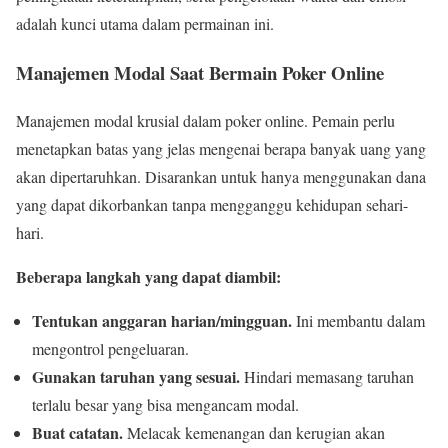
adalah kunci utama dalam permainan ini.
Manajemen Modal Saat Bermain Poker Online
Manajemen modal krusial dalam poker online. Pemain perlu
menetapkan batas yang jelas mengenai berapa banyak uang yang
akan dipertaruhkan. Disarankan untuk hanya menggunakan dana
yang dapat dikorbankan tanpa mengganggu kehidupan sehari-
hari.
Beberapa langkah yang dapat diambil:
Tentukan anggaran harian/mingguan.
Ini membantu dalam
mengontrol pengeluaran.
Gunakan taruhan yang sesuai.
Hindari memasang taruhan
terlalu besar yang bisa mengancam modal.
Buat catatan.
Melacak kemenangan dan kerugian akan