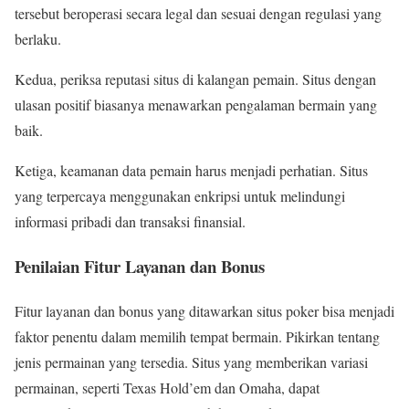
tersebut beroperasi secara legal dan sesuai dengan regulasi yang
berlaku.
Kedua, periksa reputasi situs di kalangan pemain. Situs dengan
ulasan positif biasanya menawarkan pengalaman bermain yang
baik.
Ketiga, keamanan data pemain harus menjadi perhatian. Situs
yang terpercaya menggunakan enkripsi untuk melindungi
informasi pribadi dan transaksi finansial.
Penilaian Fitur Layanan dan Bonus
Fitur layanan dan bonus yang ditawarkan situs poker bisa menjadi
faktor penentu dalam memilih tempat bermain. Pikirkan tentang
jenis permainan yang tersedia. Situs yang memberikan variasi
permainan, seperti Texas Hold’em dan Omaha, dapat