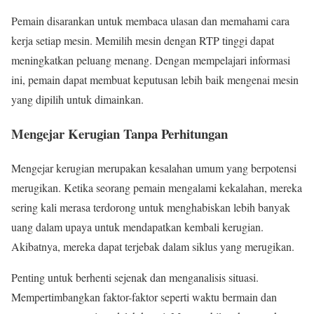
Pemain disarankan untuk membaca ulasan dan memahami cara
kerja setiap mesin. Memilih mesin dengan RTP tinggi dapat
meningkatkan peluang menang. Dengan mempelajari informasi
ini, pemain dapat membuat keputusan lebih baik mengenai mesin
yang dipilih untuk dimainkan.
Mengejar Kerugian Tanpa Perhitungan
Mengejar kerugian merupakan kesalahan umum yang berpotensi
merugikan. Ketika seorang pemain mengalami kekalahan, mereka
sering kali merasa terdorong untuk menghabiskan lebih banyak
uang dalam upaya untuk mendapatkan kembali kerugian.
Akibatnya, mereka dapat terjebak dalam siklus yang merugikan.
Penting untuk berhenti sejenak dan menganalisis situasi.
Mempertimbangkan faktor-faktor seperti waktu bermain dan