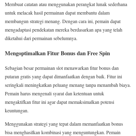
Membuat catatan atau menggunakan perangkat lunak sederhana
untuk melacak hasil permainan dapat membantu dalam
membangun strategi menang. Dengan cara ini, pemain dapat
mengadaptasi pendekatan mereka berdasarkan apa yang telah
diketahui dari permainan sebelumnya.
Mengoptimalkan Fitur Bonus dan Free Spin
Sebagian besar permainan slot menawarkan fitur bonus dan
putaran gratis yang dapat dimanfaatkan dengan baik. Fitur ini
seringkali meningkatkan peluang menang tanpa menambah biaya.
Pemain harus mengenali syarat dan ketentuan untuk
mengaktifkan fitur ini agar dapat memaksimalkan potensi
keuntungan.
Menggunakan strategi yang tepat dalam memanfaatkan bonus
bisa menghasilkan kombinasi yang menguntungkan. Pemain