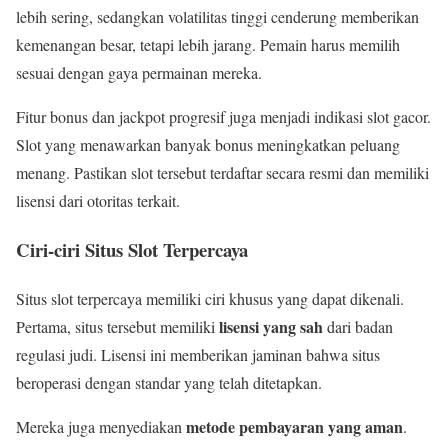
lebih sering, sedangkan volatilitas tinggi cenderung memberikan
kemenangan besar, tetapi lebih jarang. Pemain harus memilih
sesuai dengan gaya permainan mereka.
Fitur bonus dan jackpot progresif juga menjadi indikasi slot gacor.
Slot yang menawarkan banyak bonus meningkatkan peluang
menang. Pastikan slot tersebut terdaftar secara resmi dan memiliki
lisensi dari otoritas terkait.
Ciri-ciri Situs Slot Terpercaya
Situs slot terpercaya memiliki ciri khusus yang dapat dikenali.
lisensi yang sah
Pertama, situs tersebut memiliki
dari badan
regulasi judi. Lisensi ini memberikan jaminan bahwa situs
beroperasi dengan standar yang telah ditetapkan.
metode pembayaran yang aman
Mereka juga menyediakan
.