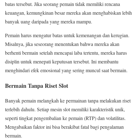
batas tersebut. Jika seorang pemain tidak memiliki rencana
keuangan, kemungkinan besar mereka akan menghabiskan lebih
banyak uang daripada yang mereka mampu.
Pemain harus mengatur batas untuk kemenangan dan kerugian.
Misalnya, jika seseorang menentukan bahwa mereka akan
berhenti bermain setelah mencapai laba tertentu, mereka harus
disiplin untuk menepati keputusan tersebut. Ini membantu
menghindari efek emosional yang sering muncul saat bermain.
Bermain Tanpa Riset Slot
Banyak pemain melangkah ke permainan tanpa melakukan riset
terlebih dahulu. Setiap mesin slot memiliki karakteristik unik,
seperti tingkat pengembalian ke pemain (RTP) dan volatilitas.
Mengabaikan faktor ini bisa berakibat fatal bagi pengalaman
bermain.