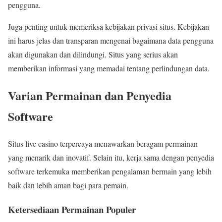
pengguna.
Juga penting untuk memeriksa kebijakan privasi situs. Kebijakan
ini harus jelas dan transparan mengenai bagaimana data pengguna
akan digunakan dan dilindungi. Situs yang serius akan
memberikan informasi yang memadai tentang perlindungan data.
Varian Permainan dan Penyedia
Software
Situs live casino terpercaya menawarkan beragam permainan
yang menarik dan inovatif. Selain itu, kerja sama dengan penyedia
software terkemuka memberikan pengalaman bermain yang lebih
baik dan lebih aman bagi para pemain.
Ketersediaan Permainan Populer