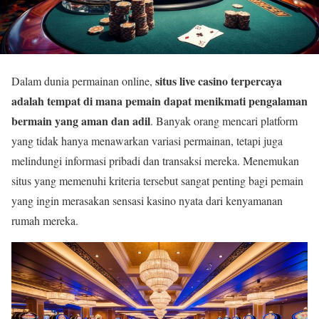
situs live casino terpercaya
Dalam dunia permainan online,
adalah tempat di mana pemain dapat menikmati pengalaman
bermain yang aman dan adil
. Banyak orang mencari platform
yang tidak hanya menawarkan variasi permainan, tetapi juga
melindungi informasi pribadi dan transaksi mereka. Menemukan
situs yang memenuhi kriteria tersebut sangat penting bagi pemain
yang ingin merasakan sensasi kasino nyata dari kenyamanan
rumah mereka.