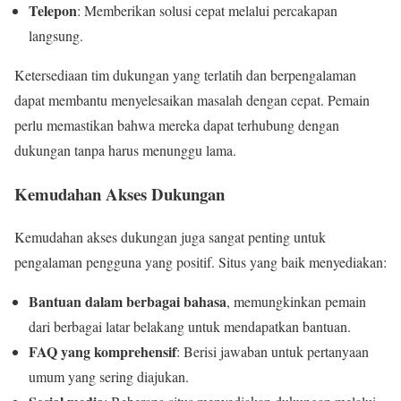
Telepon
: Memberikan solusi cepat melalui percakapan
langsung.
Ketersediaan tim dukungan yang terlatih dan berpengalaman
dapat membantu menyelesaikan masalah dengan cepat. Pemain
perlu memastikan bahwa mereka dapat terhubung dengan
dukungan tanpa harus menunggu lama.
Kemudahan Akses Dukungan
Kemudahan akses dukungan juga sangat penting untuk
pengalaman pengguna yang positif. Situs yang baik menyediakan:
Bantuan dalam berbagai bahasa
, memungkinkan pemain
dari berbagai latar belakang untuk mendapatkan bantuan.
FAQ yang komprehensif
: Berisi jawaban untuk pertanyaan
umum yang sering diajukan.