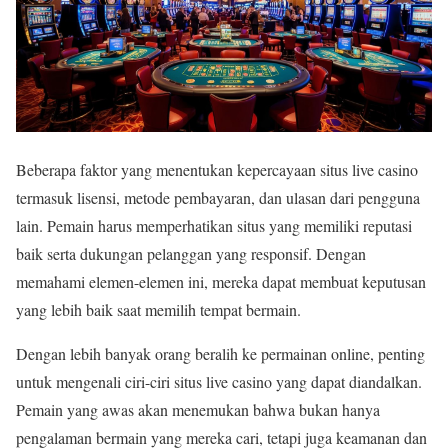
Beberapa faktor yang menentukan kepercayaan situs live casino
termasuk lisensi, metode pembayaran, dan ulasan dari pengguna
lain. Pemain harus memperhatikan situs yang memiliki reputasi
baik serta dukungan pelanggan yang responsif. Dengan
memahami elemen-elemen ini, mereka dapat membuat keputusan
yang lebih baik saat memilih tempat bermain.
Dengan lebih banyak orang beralih ke permainan online, penting
untuk mengenali ciri-ciri situs live casino yang dapat diandalkan.
Pemain yang awas akan menemukan bahwa bukan hanya
pengalaman bermain yang mereka cari, tetapi juga keamanan dan