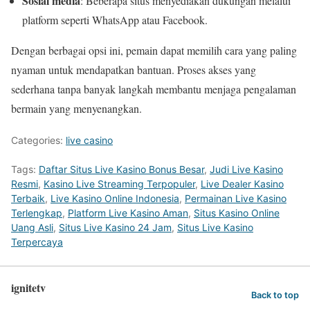
Sosial media
: Beberapa situs menyediakan dukungan melalui
platform seperti WhatsApp atau Facebook.
Dengan berbagai opsi ini, pemain dapat memilih cara yang paling
nyaman untuk mendapatkan bantuan. Proses akses yang
sederhana tanpa banyak langkah membantu menjaga pengalaman
bermain yang menyenangkan.
Categories:
live casino
Tags:
Daftar Situs Live Kasino Bonus Besar
,
Judi Live Kasino
Resmi
,
Kasino Live Streaming Terpopuler
,
Live Dealer Kasino
Terbaik
,
Live Kasino Online Indonesia
,
Permainan Live Kasino
Terlengkap
,
Platform Live Kasino Aman
,
Situs Kasino Online
Uang Asli
,
Situs Live Kasino 24 Jam
,
Situs Live Kasino
Terpercaya
ignitetv
Back to top