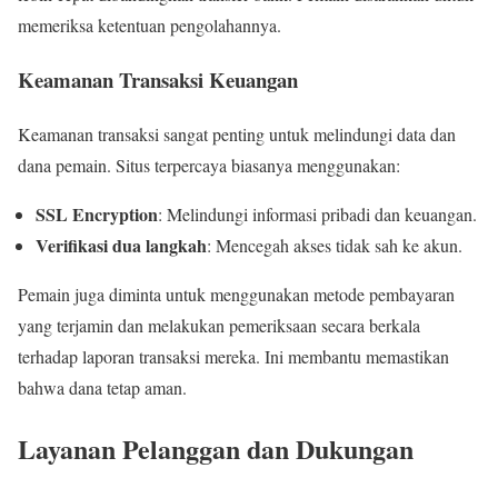
memeriksa ketentuan pengolahannya.
Keamanan Transaksi Keuangan
Keamanan transaksi sangat penting untuk melindungi data dan
dana pemain. Situs terpercaya biasanya menggunakan:
SSL Encryption
: Melindungi informasi pribadi dan keuangan.
Verifikasi dua langkah
: Mencegah akses tidak sah ke akun.
Pemain juga diminta untuk menggunakan metode pembayaran
yang terjamin dan melakukan pemeriksaan secara berkala
terhadap laporan transaksi mereka. Ini membantu memastikan
bahwa dana tetap aman.
Layanan Pelanggan dan Dukungan