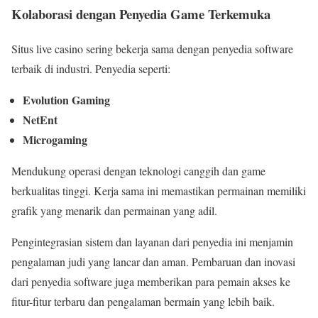
Kolaborasi dengan Penyedia Game Terkemuka
Situs live casino sering bekerja sama dengan penyedia software
terbaik di industri. Penyedia seperti:
Evolution Gaming
NetEnt
Microgaming
Mendukung operasi dengan teknologi canggih dan game
berkualitas tinggi. Kerja sama ini memastikan permainan memiliki
grafik yang menarik dan permainan yang adil.
Pengintegrasian sistem dan layanan dari penyedia ini menjamin
pengalaman judi yang lancar dan aman. Pembaruan dan inovasi
dari penyedia software juga memberikan para pemain akses ke
fitur-fitur terbaru dan pengalaman bermain yang lebih baik.