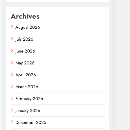
Archives
August 2026
July 2026
June 2026
May 2026
April 2026
March 2026
February 2026
January 2026
December 2025