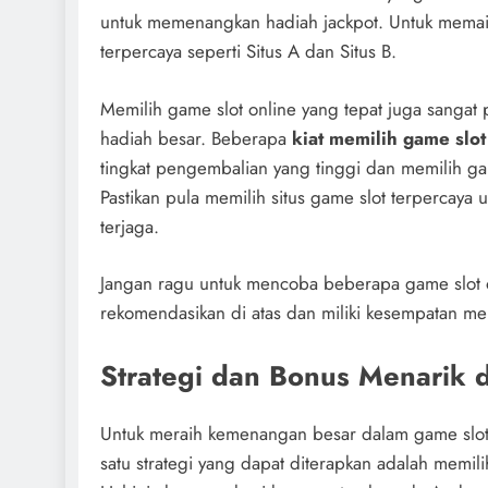
untuk memenangkan hadiah jackpot. Untuk memain
terpercaya seperti Situs A dan Situs B.
Memilih game slot online yang tepat juga sang
hadiah besar. Beberapa
kiat memilih game slot
tingkat pengembalian yang tinggi dan memilih 
Pastikan pula memilih situs game slot terperca
terjaga.
Jangan ragu untuk mencoba beberapa game slot on
rekomendasikan di atas dan miliki kesempatan m
Strategi dan Bonus Menarik 
Untuk meraih kemenangan besar dalam game slot,
satu strategi yang dapat diterapkan adalah memili