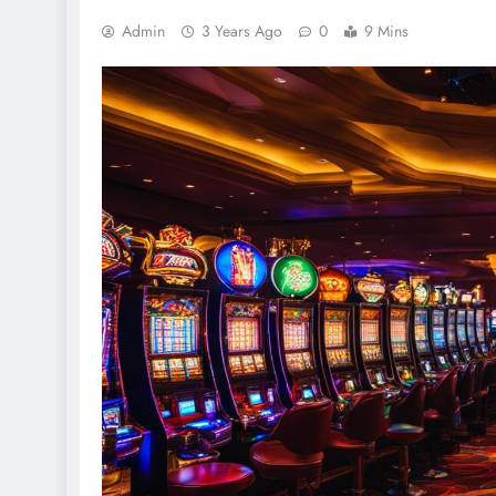
Admin
3 Years Ago
0
9 Mins