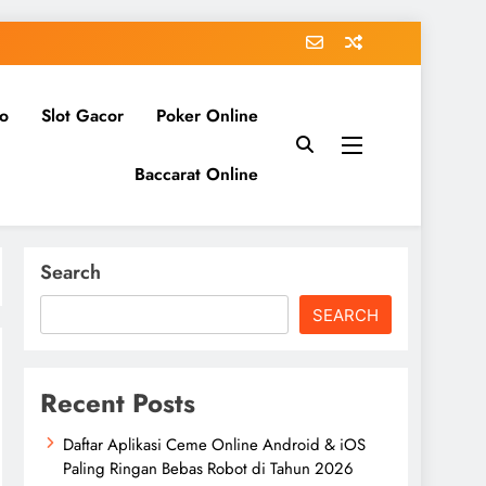
no
Slot Gacor
Poker Online
Baccarat Online
Search
SEARCH
Recent Posts
Daftar Aplikasi Ceme Online Android & iOS
Paling Ringan Bebas Robot di Tahun 2026