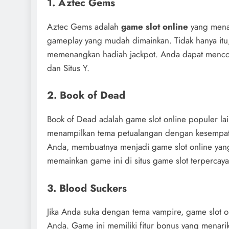
1. Aztec Gems
Aztec Gems adalah
game slot online
yang menar
gameplay yang mudah dimainkan. Tidak hanya itu
memenangkan hadiah jackpot. Anda dapat menco
dan Situs Y.
2. Book of Dead
Book of Dead adalah game slot online populer la
menampilkan tema petualangan dengan kesempata
Anda, membuatnya menjadi game slot online ya
memainkan game ini di situs game slot terpercaya 
3. Blood Suckers
Jika Anda suka dengan tema vampire, game slot o
Anda. Game ini memiliki fitur bonus yang menari