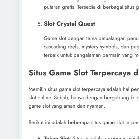
putaran gratis. Tersedia di berbagai situs
Slot Crystal Quest
Game slot dengan tema petualangan pencaria
cascading reels, mystery symbols, dan putar
terbaik untuk pengalaman bermain yang 
Situs Game Slot Terpercaya d
Memilih situs game slot terpercaya adalah hal 
slot online. Sebab, hanya dengan bergabung ke s
game slot yang aman dan nyaman.
Berikut ini adalah beberapa situs game slot terpe
Tokyo Slot
: Situs ini telah beroperasi se