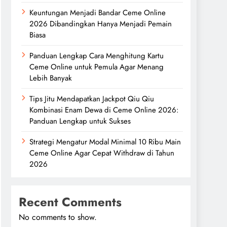
Keuntungan Menjadi Bandar Ceme Online
2026 Dibandingkan Hanya Menjadi Pemain
Biasa
Panduan Lengkap Cara Menghitung Kartu
Ceme Online untuk Pemula Agar Menang
Lebih Banyak
Tips Jitu Mendapatkan Jackpot Qiu Qiu
Kombinasi Enam Dewa di Ceme Online 2026:
Panduan Lengkap untuk Sukses
Strategi Mengatur Modal Minimal 10 Ribu Main
Ceme Online Agar Cepat Withdraw di Tahun
2026
Recent Comments
No comments to show.