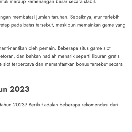
ntuk meraup kemenangan besar secara stabil.
engan membatasi jumlah taruhan. Sebaiknya, atur terlebih
 tetap pada batas tersebut, meskipun memainkan game yang
anti-nantikan oleh pemain. Beberapa situs game slot
oran, dan bahkan hadiah menarik seperti liburan gratis
me slot terpercaya dan memanfaatkan bonus tersebut secara
hun 2023
tahun 2023? Berikut adalah beberapa rekomendasi dari