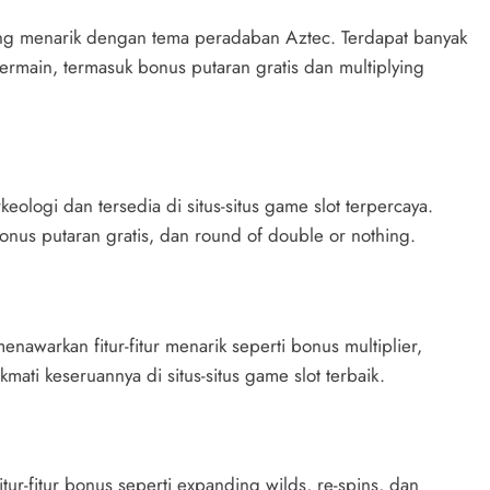
yang menarik dengan tema peradaban Aztec. Terdapat banyak
bermain, termasuk bonus putaran gratis dan multiplying
eologi dan tersedia di situs-situs game slot terpercaya.
bonus putaran gratis, dan round of double or nothing.
awarkan fitur-fitur menarik seperti bonus multiplier,
kmati keseruannya di situs-situs game slot terbaik.
tur-fitur bonus seperti expanding wilds, re-spins, dan