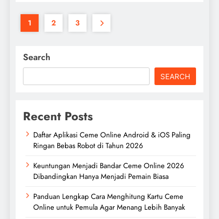
1
2
3
Search
SEARCH
Recent Posts
Daftar Aplikasi Ceme Online Android & iOS Paling
Ringan Bebas Robot di Tahun 2026
Keuntungan Menjadi Bandar Ceme Online 2026
Dibandingkan Hanya Menjadi Pemain Biasa
Panduan Lengkap Cara Menghitung Kartu Ceme
Online untuk Pemula Agar Menang Lebih Banyak