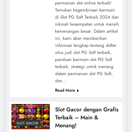
permainan slot online terbaik!
Temukan kegembiraan bermain
di Slot PG Soft Terbaik 2024 dan
nikmati kesempatan untuk meraih
kemenangan besar. Dalam artikel
ini, kami akan memberikan
informasi lengkap tentang daftar
situs judi slot PG Soft terbaik,
panduan bermain slot PG Soft
terbaik, strategi untuk menang
dalam permainan slot PG Soft,
dan…
Read More
Slot Gacor dengan Grafis
Terbaik – Main &
SLOT GACOR
Menang!