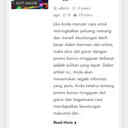
SLOT GACOR
admin
3 years
ago
0
15 mins
Jika Anda mencari cara untuk
meningkatkan peluang menang
dan meraih keuntungan lebih
besar dalam bermain slot online,
maka situs slot gacor dengan
promo bonus mingguan terbesar
adalah pilihan yang tepat. Dalam
artikel ini, Anda akan
menemukan segala informasi
yang perlu Anda ketahui tentang
promo bonus mingguan slot
gacor dan bagaimana cara
mendapatkan keuntungan
maksimal dari…
Read More