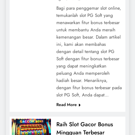
Bagi para penggemar slot online,
temukanlah slot PG Soft yang
menawarkan fitur bonus terbesar
untuk membantu Anda meraih
kemenangan besar. Dalam artikel
ini, kami akan membahas
dengan detail tentang slot PG
Soft dengan fitur bonus terbesar
yang dapat meningkatkan
peluang Anda memperoleh
hadiah besar. Menariknya,
dengan fitur bonus terbesar pada
slot PG Soft, Anda dapat…
Read More
Raih Slot Gacor Bonus
Mingguan Terbesar