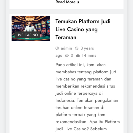
Read More
Temukan Platform Judi
Live Casino yang
LIVE CASINO
Teraman
admin
3 years
ago
0
14 mins
Pada artikel ini, kami akan
membahas tentang platform judi
live casino yang teraman dan
memberikan rekomendasi situs
judi online terpercaya di
Indonesia. Temukan pengalaman
taruhan online teraman di
platform terbaik yang kami
rekomendasikan. Apa itu Platform
Judi Live Casino? Sebelum