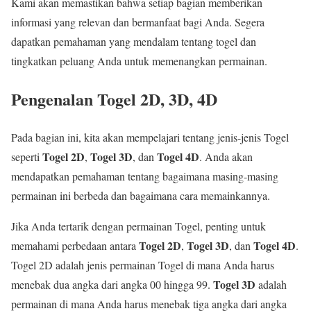
Kami akan memastikan bahwa setiap bagian memberikan
informasi yang relevan dan bermanfaat bagi Anda. Segera
dapatkan pemahaman yang mendalam tentang togel dan
tingkatkan peluang Anda untuk memenangkan permainan.
Pengenalan Togel 2D, 3D, 4D
Pada bagian ini, kita akan mempelajari tentang jenis-jenis Togel
Togel 2D
Togel 3D
Togel 4D
seperti
,
, dan
. Anda akan
mendapatkan pemahaman tentang bagaimana masing-masing
permainan ini berbeda dan bagaimana cara memainkannya.
Jika Anda tertarik dengan permainan Togel, penting untuk
Togel 2D
Togel 3D
Togel 4D
memahami perbedaan antara
,
, dan
.
Togel 2D adalah jenis permainan Togel di mana Anda harus
Togel 3D
menebak dua angka dari angka 00 hingga 99.
adalah
permainan di mana Anda harus menebak tiga angka dari angka