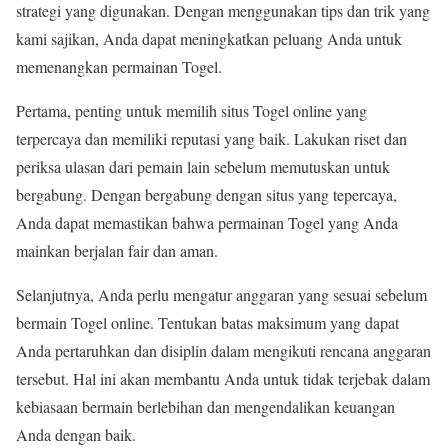
strategi yang digunakan. Dengan menggunakan tips dan trik yang
kami sajikan, Anda dapat meningkatkan peluang Anda untuk
memenangkan permainan Togel.
Pertama, penting untuk memilih situs Togel online yang
terpercaya dan memiliki reputasi yang baik. Lakukan riset dan
periksa ulasan dari pemain lain sebelum memutuskan untuk
bergabung. Dengan bergabung dengan situs yang tepercaya,
Anda dapat memastikan bahwa permainan Togel yang Anda
mainkan berjalan fair dan aman.
Selanjutnya, Anda perlu mengatur anggaran yang sesuai sebelum
bermain Togel online. Tentukan batas maksimum yang dapat
Anda pertaruhkan dan disiplin dalam mengikuti rencana anggaran
tersebut. Hal ini akan membantu Anda untuk tidak terjebak dalam
kebiasaan bermain berlebihan dan mengendalikan keuangan
Anda dengan baik.