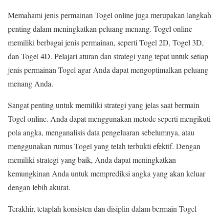
Memahami jenis permainan Togel online juga merupakan langkah
penting dalam meningkatkan peluang menang. Togel online
memiliki berbagai jenis permainan, seperti Togel 2D, Togel 3D,
dan Togel 4D. Pelajari aturan dan strategi yang tepat untuk setiap
jenis permainan Togel agar Anda dapat mengoptimalkan peluang
menang Anda.
Sangat penting untuk memiliki strategi yang jelas saat bermain
Togel online. Anda dapat menggunakan metode seperti mengikuti
pola angka, menganalisis data pengeluaran sebelumnya, atau
menggunakan rumus Togel yang telah terbukti efektif. Dengan
memiliki strategi yang baik, Anda dapat meningkatkan
kemungkinan Anda untuk memprediksi angka yang akan keluar
dengan lebih akurat.
Terakhir, tetaplah konsisten dan disiplin dalam bermain Togel