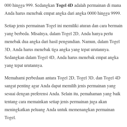
Togel 4D
000 hingga 999. Sedangkan
adalah permainan di mana
Anda harus menebak empat angka dari angka 0000 hingga 9999.
Setiap jenis permainan Togel ini memiliki aturan dan cara bermain
yang berbeda. Misalnya, dalam Togel 2D, Anda hanya perlu
menebak dua angka dari hasil pengundian. Namun, dalam Togel
3D, Anda harus menebak tiga angka yang tepat urutannya.
Sedangkan dalam Togel 4D, Anda harus menebak empat angka
yang tepat urutannya.
Memahami perbedaan antara Togel 2D, Togel 3D, dan Togel 4D
sangat penting agar Anda dapat memilih jenis permainan yang
sesuai dengan preferensi Anda. Selain itu, pemahaman yang baik
tentang cara memainkan setiap jenis permainan juga akan
meningkatkan peluang Anda untuk memenangkan permainan
Togel.