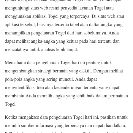
mengunjungi situs web resmi penyedia layanan Togel atau
menggunakan aplikasi Togel yang terpercaya. Di situs web atau
aplikasi tersebut, biasanya tersedia tabel atau daftar angka yang
menampilkan pengeluaran Togel dari hari sebelumnya. Anda
dapat melihat angka-angka yang keluar pada hari tertentu dan
mencatatnya untuk analisis lebih lanjut.
Memahami data pengeluaran Togel hari ini penting untuk
mengembangkan strategi bermain yang efektif. Dengan melihat
pola-pola angka yang sering muncul, Anda dapat
mengidentifikasi tren atau kecenderungan tertentu yang dapat
membantu Anda memilih angka yang lebih baik dalam permainan
Togel.
Ketika mengakses data pengeluaran Togel hari ini, pastikan untuk
memilih sumber informasi yang terpercaya dan dapat diandalkan.