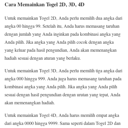
Cara Memainkan Togel 2D, 3D, 4D
Untuk memainkan Togel 2D, Anda perlu memilih dua angka dari
angka 00 hingga 99. Setelah itu, Anda harus memasang taruhan
dengan jumlah yang Anda inginkan pada kombinasi angka yang
Anda pilih. Jika angka yang Anda pilih cocok dengan angka
yang keluar pada hasil pengundian, Anda akan memenangkan
hadiah sesuai dengan aturan yang berlaku.
Untuk memainkan Togel 3D, Anda perlu memilih tiga angka dari
angka 000 hingga 999. Anda juga harus memasang taruhan pada
kombinasi angka yang Anda pilih. Jika angka yang Anda pilih
sesuai dengan hasil pengundian dengan urutan yang tepat, Anda
akan memenangkan hadiah.
Untuk memainkan Togel 4D, Anda harus memilih empat angka
dari angka 0000 hingga 9999. Sama seperti dalam Togel 2D dan