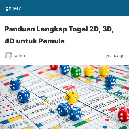
ignitetv
Panduan Lengkap Togel 2D, 3D,
4D untuk Pemula
admin
2 years ago