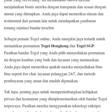
menjalankan bisnis mereka dengan transparan dan sesuai dengan
aturan yang ditetapkan. Anda juga dapat memeriksa ulasan dan
testimonial dari pemain lain untuk mendapatkan gambaran
tentang reputasi bandar tersebut.
Sebagai pemain Togel online, Anda mungkin juga tertarik untuk
Togel Hongkong
Togel SGP
memainkan permainan
dan
.
Pastikan bandar Togel yang Anda pilih menyediakan permainan
ini dengan kualitas yang baik dan layanan yang memuaskan.
Anda juga dapat memeriksa apakah mereka menyediakan fitur-
fitur seperti live chat, layanan pelanggan 24/7, dan metode
pembayaran yang aman dan mudah digunakan.
Tak lupa, penting juga untuk mempertimbangkan kebijakan
privasi dan keamanan yang diimplementasikan oleh bandar Togel
terpercaya. Pastikan mereka menggunakan teknologi enkripsi