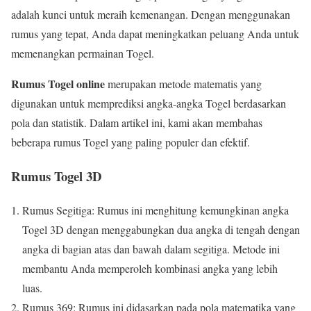
adalah kunci untuk meraih kemenangan. Dengan menggunakan
rumus yang tepat, Anda dapat meningkatkan peluang Anda untuk
memenangkan permainan Togel.
Rumus Togel online
merupakan metode matematis yang
digunakan untuk memprediksi angka-angka Togel berdasarkan
pola dan statistik. Dalam artikel ini, kami akan membahas
beberapa rumus Togel yang paling populer dan efektif.
Rumus Togel 3D
Rumus Segitiga: Rumus ini menghitung kemungkinan angka
Togel 3D dengan menggabungkan dua angka di tengah dengan
angka di bagian atas dan bawah dalam segitiga. Metode ini
membantu Anda memperoleh kombinasi angka yang lebih
luas.
Rumus 369: Rumus ini didasarkan pada pola matematika yang