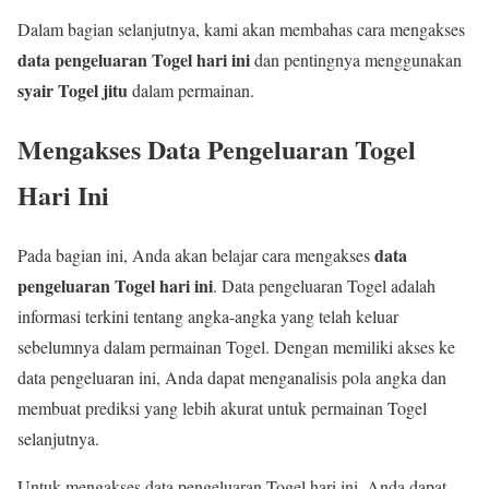
Dalam bagian selanjutnya, kami akan membahas cara mengakses
data pengeluaran Togel hari ini
dan pentingnya menggunakan
syair Togel jitu
dalam permainan.
Mengakses Data Pengeluaran Togel
Hari Ini
data
Pada bagian ini, Anda akan belajar cara mengakses
pengeluaran Togel hari ini
. Data pengeluaran Togel adalah
informasi terkini tentang angka-angka yang telah keluar
sebelumnya dalam permainan Togel. Dengan memiliki akses ke
data pengeluaran ini, Anda dapat menganalisis pola angka dan
membuat prediksi yang lebih akurat untuk permainan Togel
selanjutnya.
Untuk mengakses data pengeluaran Togel hari ini, Anda dapat