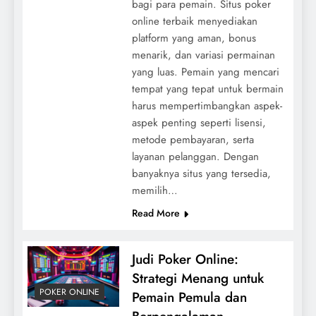
bagi para pemain. Situs poker
online terbaik menyediakan
platform yang aman, bonus
menarik, dan variasi permainan
yang luas. Pemain yang mencari
tempat yang tepat untuk bermain
harus mempertimbangkan aspek-
aspek penting seperti lisensi,
metode pembayaran, serta
layanan pelanggan. Dengan
banyaknya situs yang tersedia,
memilih…
Read More
Judi Poker Online:
Strategi Menang untuk
POKER ONLINE
Pemain Pemula dan