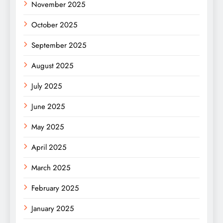
November 2025
October 2025
September 2025
August 2025
July 2025
June 2025
May 2025
April 2025
March 2025
February 2025
January 2025