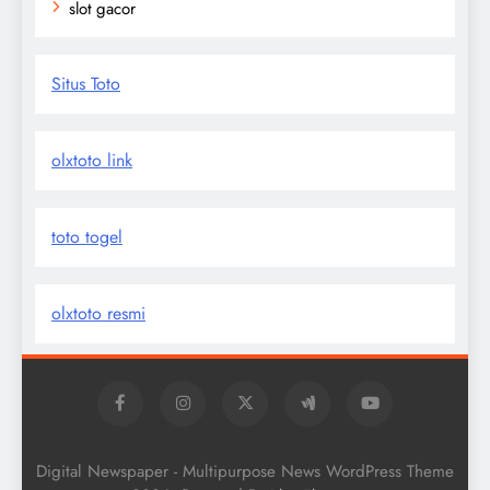
slot gacor
Situs Toto
olxtoto link
toto togel
olxtoto resmi
Digital Newspaper - Multipurpose News WordPress Theme