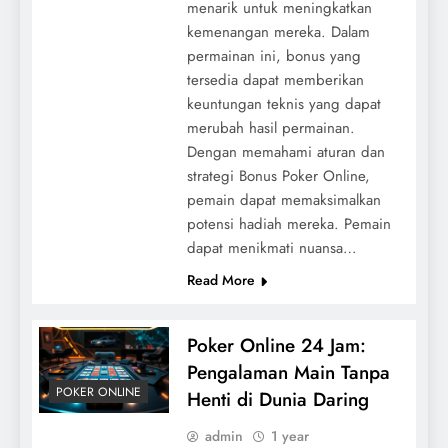
menarik untuk meningkatkan
kemenangan mereka. Dalam
permainan ini, bonus yang
tersedia dapat memberikan
keuntungan teknis yang dapat
merubah hasil permainan.
Dengan memahami aturan dan
strategi Bonus Poker Online,
pemain dapat memaksimalkan
potensi hadiah mereka. Pemain
dapat menikmati nuansa…
Read More
Poker Online 24 Jam:
Pengalaman Main Tanpa
POKER ONLINE
Henti di Dunia Daring
admin
1 year