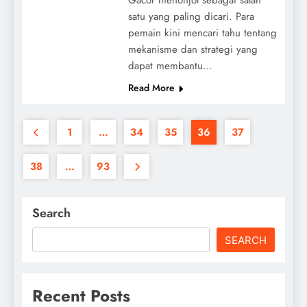
satu yang paling dicari. Para
pemain kini mencari tahu tentang
mekanisme dan strategi yang
dapat membantu…
Read More
1
…
34
35
36
37
38
…
93
Search
SEARCH
Recent Posts