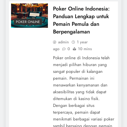
Poker Online Indonesia:
Panduan Lengkap untuk
POKER ONLINE
Pemain Pemula dan
Berpengalaman
admin
1 year
ago
0
10 mins
Poker online di Indonesia telah
menjadi pilihan hiburan yang
sangat populer di kalangan
pemain. Permainan ini
menawarkan kenyamanan dan
aksesibilitas yang tidak dapat
ditemukan di kasino fisik.
Dengan berbagai situs
terpercaya, pemain dapat
menikmati berbagai variasi poker
sambil bersaing dengan pemain