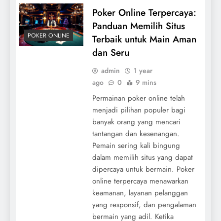
Poker Online Terpercaya:
Panduan Memilih Situs
POKER ONLINE
Terbaik untuk Main Aman
dan Seru
admin
1 year
ago
0
9 mins
Permainan poker online telah
menjadi pilihan populer bagi
banyak orang yang mencari
tantangan dan kesenangan.
Pemain sering kali bingung
dalam memilih situs yang dapat
dipercaya untuk bermain. Poker
online terpercaya menawarkan
keamanan, layanan pelanggan
yang responsif, dan pengalaman
bermain yang adil. Ketika