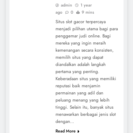
admin
1 year
ago
0
9 mins
Situs slot gacor terpercaya
menjadi pilihan utama bagi para
penggemar judi online. Bagi
mereka yang ingin meraih
kemenangan secara konsisten,
memilih situs yang dapat
diandalkan adalah langkah
pertama yang penting.
Keberadaan situs yang memiliki
reputasi baik menjamin
permainan yang adil dan
peluang menang yang lebih
tinggi. Selain itu, banyak situs
menawarkan berbagai jenis slot
dengan…
Read More