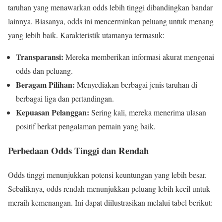
taruhan yang menawarkan odds lebih tinggi dibandingkan bandar
lainnya. Biasanya, odds ini mencerminkan peluang untuk menang
yang lebih baik. Karakteristik utamanya termasuk:
Transparansi:
Mereka memberikan informasi akurat mengenai
odds dan peluang.
Beragam Pilihan:
Menyediakan berbagai jenis taruhan di
berbagai liga dan pertandingan.
Kepuasan Pelanggan:
Sering kali, mereka menerima ulasan
positif berkat pengalaman pemain yang baik.
Perbedaan Odds Tinggi dan Rendah
Odds tinggi menunjukkan potensi keuntungan yang lebih besar.
Sebaliknya, odds rendah menunjukkan peluang lebih kecil untuk
meraih kemenangan. Ini dapat diilustrasikan melalui tabel berikut: