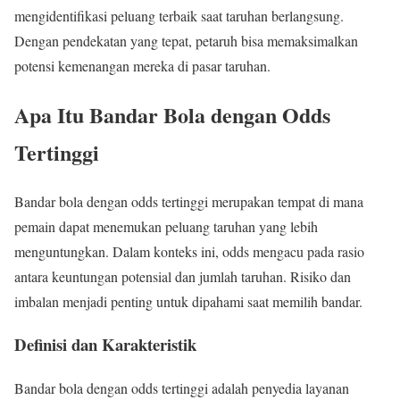
mengidentifikasi peluang terbaik saat taruhan berlangsung.
Dengan pendekatan yang tepat, petaruh bisa memaksimalkan
potensi kemenangan mereka di pasar taruhan.
Apa Itu Bandar Bola dengan Odds
Tertinggi
Bandar bola dengan odds tertinggi merupakan tempat di mana
pemain dapat menemukan peluang taruhan yang lebih
menguntungkan. Dalam konteks ini, odds mengacu pada rasio
antara keuntungan potensial dan jumlah taruhan. Risiko dan
imbalan menjadi penting untuk dipahami saat memilih bandar.
Definisi dan Karakteristik
Bandar bola dengan odds tertinggi adalah penyedia layanan