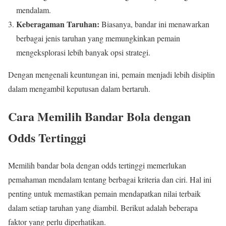
mendalam.
Keberagaman Taruhan:
Biasanya, bandar ini menawarkan
berbagai jenis taruhan yang memungkinkan pemain
mengeksplorasi lebih banyak opsi strategi.
Dengan mengenali keuntungan ini, pemain menjadi lebih disiplin
dalam mengambil keputusan dalam bertaruh.
Cara Memilih Bandar Bola dengan
Odds Tertinggi
Memilih bandar bola dengan odds tertinggi memerlukan
pemahaman mendalam tentang berbagai kriteria dan ciri. Hal ini
penting untuk memastikan pemain mendapatkan nilai terbaik
dalam setiap taruhan yang diambil. Berikut adalah beberapa
faktor yang perlu diperhatikan.