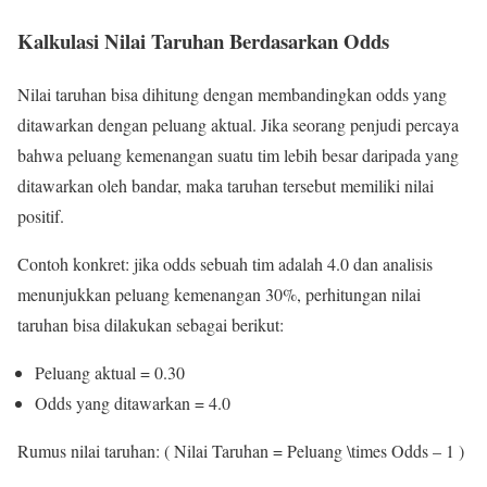
Kalkulasi Nilai Taruhan Berdasarkan Odds
Nilai taruhan bisa dihitung dengan membandingkan odds yang
ditawarkan dengan peluang aktual. Jika seorang penjudi percaya
bahwa peluang kemenangan suatu tim lebih besar daripada yang
ditawarkan oleh bandar, maka taruhan tersebut memiliki nilai
positif.
Contoh konkret: jika odds sebuah tim adalah 4.0 dan analisis
menunjukkan peluang kemenangan 30%, perhitungan nilai
taruhan bisa dilakukan sebagai berikut:
Peluang aktual = 0.30
Odds yang ditawarkan = 4.0
Rumus nilai taruhan: ( Nilai Taruhan = Peluang \times Odds – 1 )