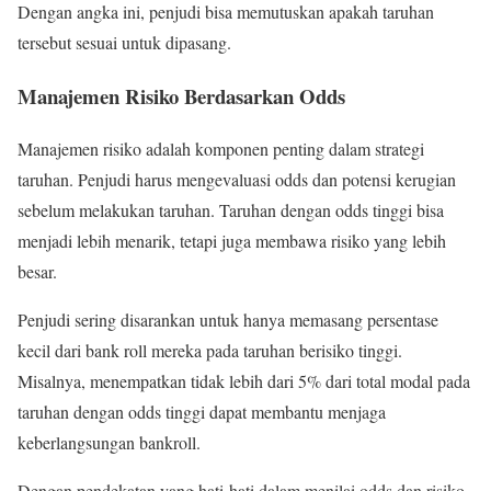
Dengan angka ini, penjudi bisa memutuskan apakah taruhan
tersebut sesuai untuk dipasang.
Manajemen Risiko Berdasarkan Odds
Manajemen risiko adalah komponen penting dalam strategi
taruhan. Penjudi harus mengevaluasi odds dan potensi kerugian
sebelum melakukan taruhan. Taruhan dengan odds tinggi bisa
menjadi lebih menarik, tetapi juga membawa risiko yang lebih
besar.
Penjudi sering disarankan untuk hanya memasang persentase
kecil dari bank roll mereka pada taruhan berisiko tinggi.
Misalnya, menempatkan tidak lebih dari 5% dari total modal pada
taruhan dengan odds tinggi dapat membantu menjaga
keberlangsungan bankroll.
Dengan pendekatan yang hati-hati dalam menilai odds dan risiko,