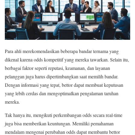
Para ahli merekomendasikan beberapa bandar ternama yang
dikenal karena odds kompetitif yang mereka tawarkan. Selain itu,
berbagai faktor seperti reputasi, keamanan, dan layanan
pelanggan juga harus dipertimbangkan saat memilih bandar.
Dengan informasi yang tepat, bettor dapat membuat keputusan
yang lebih cerdas dan mengoptimalkan pengalaman taruhan
mereka.
Tak hanya itu, mengikuti perkembangan odds secara real-time
juga bisa memberikan keuntungan. Memiliki pemahaman
mendalam mengenai perubahan odds dapat membantu bettor