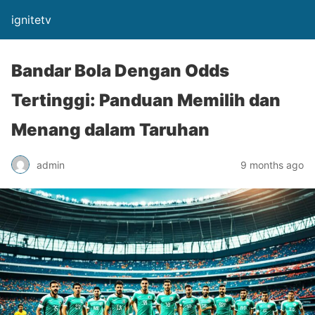
ignitetv
Bandar Bola Dengan Odds
Tertinggi: Panduan Memilih dan
Menang dalam Taruhan
admin
9 months ago