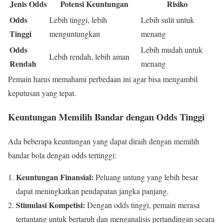
Jenis Odds
Potensi Keuntungan
Risiko
Odds
Lebih tinggi, lebih
Lebih sulit untuk
Tinggi
menguntungkan
menang
Odds
Lebih mudah untuk
Lebih rendah, lebih aman
Rendah
menang
Pemain harus memahami perbedaan ini agar bisa mengambil
keputusan yang tepat.
Keuntungan Memilih Bandar dengan Odds Tinggi
Ada beberapa keuntungan yang dapat diraih dengan memilih
bandar bola dengan odds tertinggi:
Keuntungan Finansial:
Peluang untung yang lebih besar
dapat meningkatkan pendapatan jangka panjang.
Stimulasi Kompetisi:
Dengan odds tinggi, pemain merasa
tertantang untuk bertaruh dan menganalisis pertandingan secara