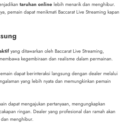
menjadikan
taruhan online
lebih menarik dan menghibur.
aya, pemain dapat menikmati Baccarat Live Streaming kapan
gsung
ktif
yang ditawarkan oleh Baccarat Live Streaming,
g membawa kegembiraan dan realisme dalam permainan.
emain dapat berinteraksi langsung dengan dealer melalui
 pengalaman yang lebih nyata dan memungkinkan pemain
in dapat mengajukan pertanyaan, mengungkapkan
akapan ringan. Dealer yang profesional dan ramah akan
 dan menghibur.