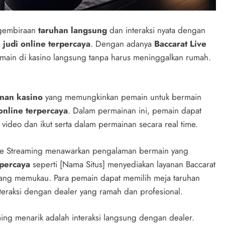
egembiraan
taruhan langsung
dan interaksi nyata dengan
s judi online terpercaya
. Dengan adanya
Baccarat Live
main di kasino langsung tanpa harus meninggalkan rumah.
nan kasino
yang memungkinkan pemain untuk bermain
 online terpercaya
. Dalam permainan ini, pemain dapat
 video dan ikut serta dalam permainan secara real time.
ve Streaming menawarkan pengalaman bermain yang
rpercaya
seperti [Nama Situs] menyediakan layanan Baccarat
 yang memukau. Para pemain dapat memilih meja taruhan
teraksi dengan dealer yang ramah dan profesional.
ming menarik adalah interaksi langsung dengan dealer.