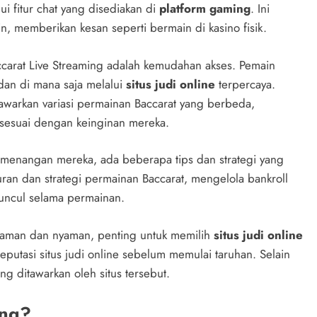
i fitur chat yang disediakan di
platform gaming
. Ini
, memberikan kesan seperti bermain di kasino fisik.
arat Live Streaming adalah kemudahan akses. Pemain
dan di mana saja melalui
situs judi online
terpercaya.
warkan variasi permainan Baccarat yang berbeda,
sesuai dengan keinginan mereka.
menangan mereka, ada beberapa tips dan strategi yang
ran dan strategi permainan Baccarat, mengelola bankroll
muncul selama permainan.
n aman dan nyaman, penting untuk memilih
situs judi online
reputasi situs judi online sebelum memulai taruhan. Selain
ng ditawarkan oleh situs tersebut.
ing?