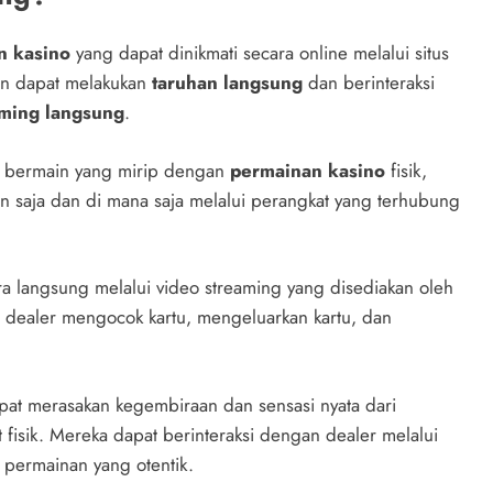
n kasino
yang dapat dinikmati secara online melalui situs
ain dapat melakukan
taruhan langsung
dan berinteraksi
aming langsung
.
n bermain yang mirip dengan
permainan kasino
fisik,
 saja dan di mana saja melalui perangkat yang terhubung
a langsung melalui video streaming yang disediakan oleh
at dealer mengocok kartu, mengeluarkan kartu, dan
pat merasakan kegembiraan dan sensasi nyata dari
fisik. Mereka dapat berinteraksi dengan dealer melalui
 permainan yang otentik.