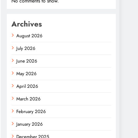
No comments to show.
Archives
August 2026
July 2026
June 2026
May 2026
April 2026
March 2026
February 2026
January 2026
December 2025