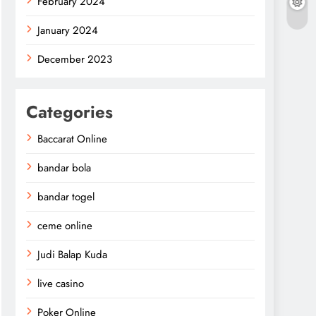
February 2024
January 2024
December 2023
Categories
Baccarat Online
bandar bola
bandar togel
ceme online
Judi Balap Kuda
live casino
Poker Online