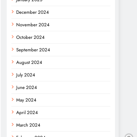
December 2024
November 2024
October 2024
September 2024
August 2024
July 2024
June 2024
May 2024
April 2024
March 2024