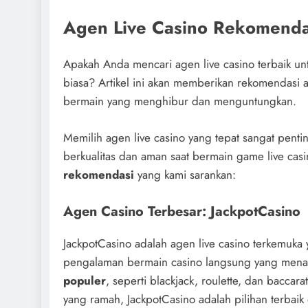
Agen Live Casino Rekomenda
Apakah Anda mencari agen live casino terbaik u
biasa? Artikel ini akan memberikan rekomendasi
bermain yang menghibur dan menguntungkan.
Memilih agen live casino yang tepat sangat pen
berkualitas dan aman saat bermain game live casi
rekomendasi
yang kami sarankan:
Agen Casino Terbesar: JackpotCasino
JackpotCasino adalah agen live casino terkemuka
pengalaman bermain casino langsung yang mena
populer
, seperti blackjack, roulette, dan bacc
yang ramah, JackpotCasino adalah pilihan terba