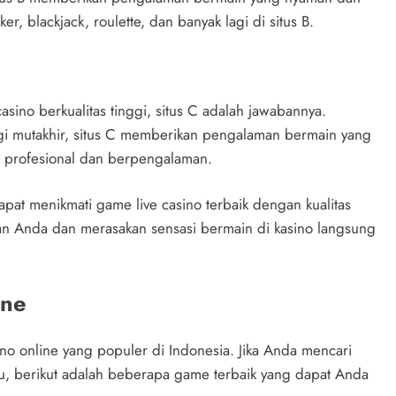
 blackjack, roulette, dan banyak lagi di situs B.
sino berkualitas tinggi, situs C adalah jawabannya.
ogi mutakhir, situs C memberikan pengalaman bermain yang
g profesional dan berpengalaman.
pat menikmati game live casino terbaik dengan kualitas
an Anda dan merasakan sensasi bermain di kasino langsung
ine
ino online yang populer di Indonesia. Jika Anda mencari
, berikut adalah beberapa game terbaik yang dapat Anda