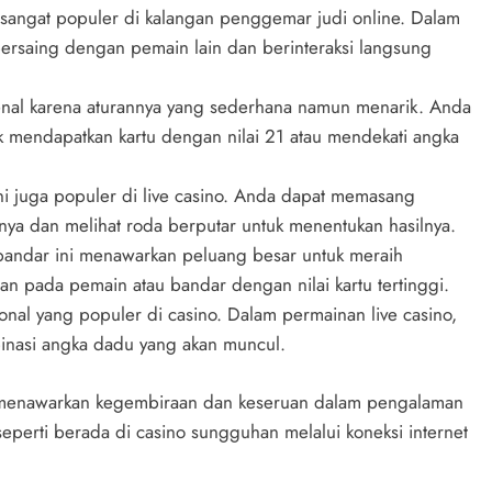
sangat populer di kalangan penggemar judi online. Dalam
bersaing dengan pemain lain dan berinteraksi langsung
rkenal karena aturannya yang sederhana namun menarik. Anda
mendapatkan kartu dengan nilai 21 atau mendekati angka
ni juga populer di live casino. Anda dapat memasang
nnya dan melihat roda berputar untuk menentukan hasilnya.
andar ini menawarkan peluang besar untuk meraih
 pada pemain atau bandar dengan nilai kartu tertinggi.
nal yang populer di casino. Dalam permainan live casino,
nasi angka dadu yang akan muncul.
 menawarkan kegembiraan dan keseruan dalam pengalaman
seperti berada di casino sungguhan melalui koneksi internet