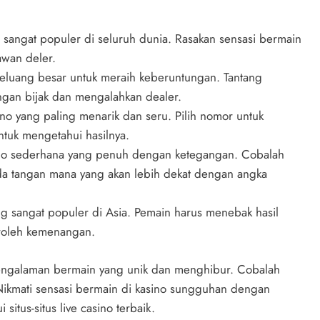
 sangat populer di seluruh dunia. Rasakan sensasi bermain
awan deler.
luang besar untuk meraih keberuntungan. Tantang
gan bijak dan mengalahkan dealer.
o yang paling menarik dan seru. Pilih nomor untuk
untuk mengetahui hasilnya.
ino sederhana yang penuh dengan ketegangan. Cobalah
a tangan mana yang akan lebih dekat dengan angka
 sangat populer di Asia. Pemain harus menebak hasil
roleh kemenangan.
pengalaman bermain yang unik dan menghibur. Cobalah
ikmati sensasi bermain di kasino sungguhan dengan
situs-situs live casino terbaik.