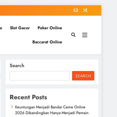
no
Slot Gacor
Poker Online
Baccarat Online
Search
SEARCH
Recent Posts
Keuntungan Menjadi Bandar Ceme Online
2026 Dibandingkan Hanya Menjadi Pemain