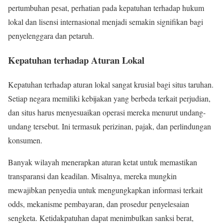
pertumbuhan pesat, perhatian pada kepatuhan terhadap hukum
lokal dan lisensi internasional menjadi semakin signifikan bagi
penyelenggara dan petaruh.
Kepatuhan terhadap Aturan Lokal
Kepatuhan terhadap aturan lokal sangat krusial bagi situs taruhan.
Setiap negara memiliki kebijakan yang berbeda terkait perjudian,
dan situs harus menyesuaikan operasi mereka menurut undang-
undang tersebut. Ini termasuk perizinan, pajak, dan perlindungan
konsumen.
Banyak wilayah menerapkan aturan ketat untuk memastikan
transparansi dan keadilan. Misalnya, mereka mungkin
mewajibkan penyedia untuk mengungkapkan informasi terkait
odds, mekanisme pembayaran, dan prosedur penyelesaian
sengketa. Ketidakpatuhan dapat menimbulkan sanksi berat,