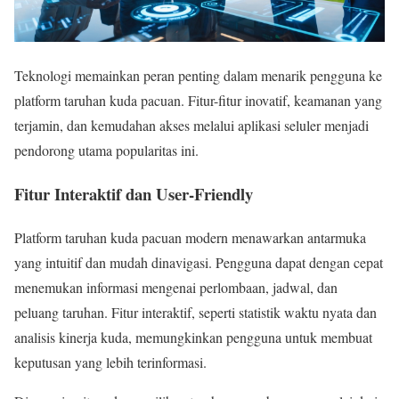
Teknologi memainkan peran penting dalam menarik pengguna ke
platform taruhan kuda pacuan. Fitur-fitur inovatif, keamanan yang
terjamin, dan kemudahan akses melalui aplikasi seluler menjadi
pendorong utama popularitas ini.
Fitur Interaktif dan User-Friendly
Platform taruhan kuda pacuan modern menawarkan antarmuka
yang intuitif dan mudah dinavigasi. Pengguna dapat dengan cepat
menemukan informasi mengenai perlombaan, jadwal, dan
peluang taruhan. Fitur interaktif, seperti statistik waktu nyata dan
analisis kinerja kuda, memungkinkan pengguna untuk membuat
keputusan yang lebih terinformasi.