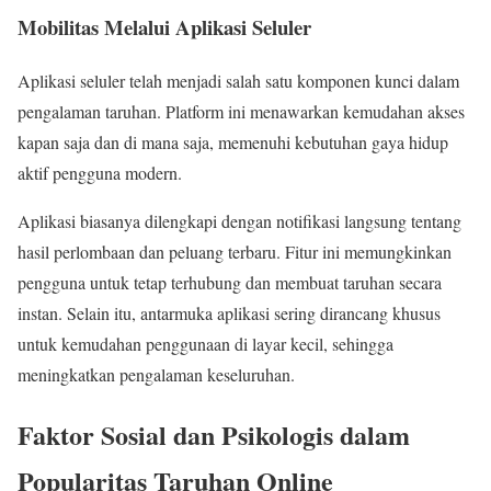
Mobilitas Melalui Aplikasi Seluler
Aplikasi seluler telah menjadi salah satu komponen kunci dalam
pengalaman taruhan. Platform ini menawarkan kemudahan akses
kapan saja dan di mana saja, memenuhi kebutuhan gaya hidup
aktif pengguna modern.
Aplikasi biasanya dilengkapi dengan notifikasi langsung tentang
hasil perlombaan dan peluang terbaru. Fitur ini memungkinkan
pengguna untuk tetap terhubung dan membuat taruhan secara
instan. Selain itu, antarmuka aplikasi sering dirancang khusus
untuk kemudahan penggunaan di layar kecil, sehingga
meningkatkan pengalaman keseluruhan.
Faktor Sosial dan Psikologis dalam
Popularitas Taruhan Online