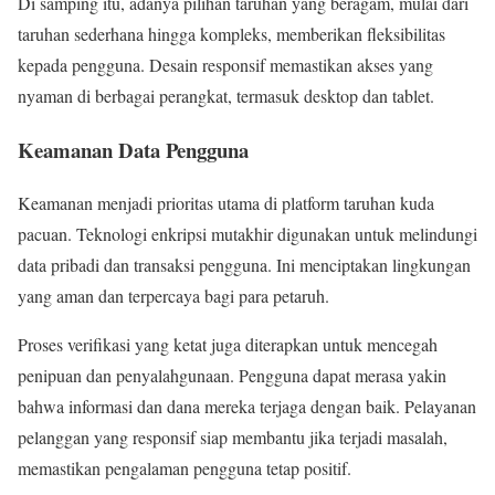
Di samping itu, adanya pilihan taruhan yang beragam, mulai dari
taruhan sederhana hingga kompleks, memberikan fleksibilitas
kepada pengguna. Desain responsif memastikan akses yang
nyaman di berbagai perangkat, termasuk desktop dan tablet.
Keamanan Data Pengguna
Keamanan menjadi prioritas utama di platform taruhan kuda
pacuan. Teknologi enkripsi mutakhir digunakan untuk melindungi
data pribadi dan transaksi pengguna. Ini menciptakan lingkungan
yang aman dan terpercaya bagi para petaruh.
Proses verifikasi yang ketat juga diterapkan untuk mencegah
penipuan dan penyalahgunaan. Pengguna dapat merasa yakin
bahwa informasi dan dana mereka terjaga dengan baik. Pelayanan
pelanggan yang responsif siap membantu jika terjadi masalah,
memastikan pengalaman pengguna tetap positif.