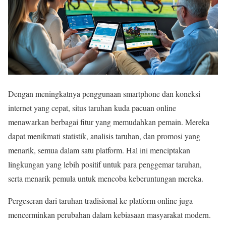
Dengan meningkatnya penggunaan smartphone dan koneksi
internet yang cepat, situs taruhan kuda pacuan online
menawarkan berbagai fitur yang memudahkan pemain. Mereka
dapat menikmati statistik, analisis taruhan, dan promosi yang
menarik, semua dalam satu platform. Hal ini menciptakan
lingkungan yang lebih positif untuk para penggemar taruhan,
serta menarik pemula untuk mencoba keberuntungan mereka.
Pergeseran dari taruhan tradisional ke platform online juga
mencerminkan perubahan dalam kebiasaan masyarakat modern.