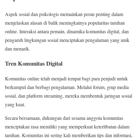
Aspek sosial dan psikologis memainkan peran penting dalam
menjelaskan alasan di balik meningkatnya popularitas taruhan
online. Interaksi antara pemain, dinamika komunitas digital, dan
pengaruh lingkungan sosial menciptakan pengalaman yang unik
dan menarik.
Tren Komunitas Digital
Komunitas online telah menjadi tempat bagi para penjudi untuk
berkumpul dan berbagi pengalaman. Melalui forum, grup media
sosial, dan platform streaming, mereka membentuk jaringan sosial
yang kuat.
Secara bersamaan, dukungan dari sesama anggota komunitas
menciptakan rasa memiliki yang memperkuat keterlibatan dalam
taruhan. Komunitas ini sering kali memberikan tips dan informasi,