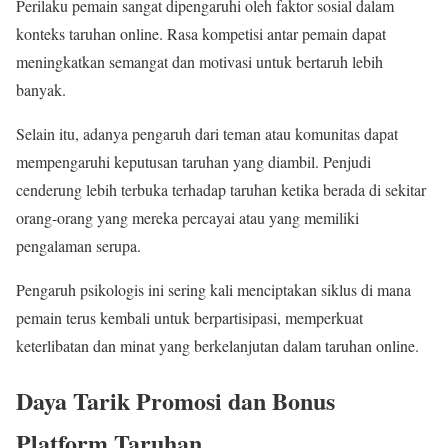
Perilaku pemain sangat dipengaruhi oleh faktor sosial dalam
konteks taruhan online. Rasa kompetisi antar pemain dapat
meningkatkan semangat dan motivasi untuk bertaruh lebih
banyak.
Selain itu, adanya pengaruh dari teman atau komunitas dapat
mempengaruhi keputusan taruhan yang diambil. Penjudi
cenderung lebih terbuka terhadap taruhan ketika berada di sekitar
orang-orang yang mereka percayai atau yang memiliki
pengalaman serupa.
Pengaruh psikologis ini sering kali menciptakan siklus di mana
pemain terus kembali untuk berpartisipasi, memperkuat
keterlibatan dan minat yang berkelanjutan dalam taruhan online.
Daya Tarik Promosi dan Bonus
Platform Taruhan