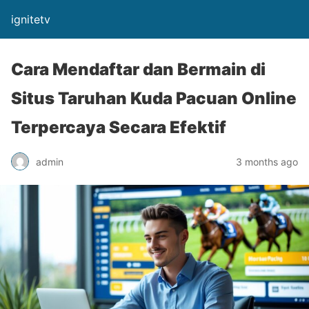
ignitetv
Cara Mendaftar dan Bermain di
Situs Taruhan Kuda Pacuan Online
Terpercaya Secara Efektif
admin
3 months ago