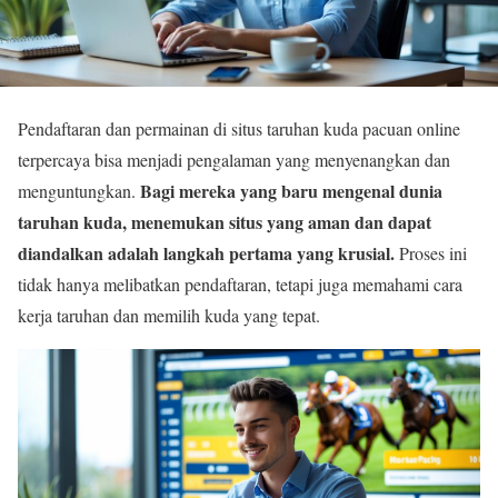
Pendaftaran dan permainan di situs taruhan kuda pacuan online
terpercaya bisa menjadi pengalaman yang menyenangkan dan
Bagi mereka yang baru mengenal dunia
menguntungkan.
taruhan kuda, menemukan situs yang aman dan dapat
diandalkan adalah langkah pertama yang krusial.
Proses ini
tidak hanya melibatkan pendaftaran, tetapi juga memahami cara
kerja taruhan dan memilih kuda yang tepat.