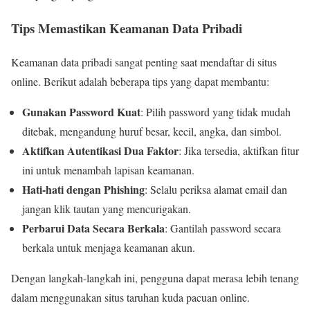
Tips Memastikan Keamanan Data Pribadi
Keamanan data pribadi sangat penting saat mendaftar di situs
online. Berikut adalah beberapa tips yang dapat membantu:
Gunakan Password Kuat
: Pilih password yang tidak mudah
ditebak, mengandung huruf besar, kecil, angka, dan simbol.
Aktifkan Autentikasi Dua Faktor
: Jika tersedia, aktifkan fitur
ini untuk menambah lapisan keamanan.
Hati-hati dengan Phishing
: Selalu periksa alamat email dan
jangan klik tautan yang mencurigakan.
Perbarui Data Secara Berkala
: Gantilah password secara
berkala untuk menjaga keamanan akun.
Dengan langkah-langkah ini, pengguna dapat merasa lebih tenang
dalam menggunakan situs taruhan kuda pacuan online.