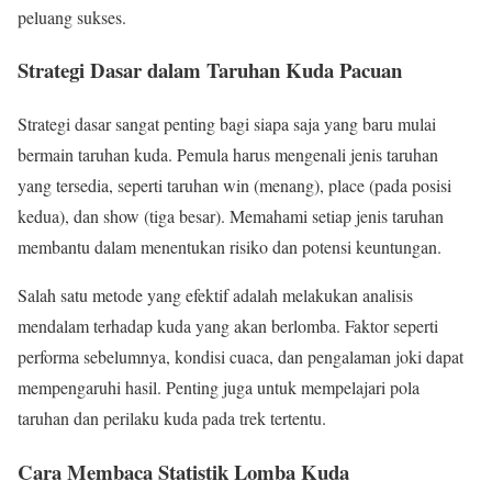
peluang sukses.
Strategi Dasar dalam Taruhan Kuda Pacuan
Strategi dasar sangat penting bagi siapa saja yang baru mulai
bermain taruhan kuda. Pemula harus mengenali jenis taruhan
yang tersedia, seperti taruhan win (menang), place (pada posisi
kedua), dan show (tiga besar). Memahami setiap jenis taruhan
membantu dalam menentukan risiko dan potensi keuntungan.
Salah satu metode yang efektif adalah melakukan analisis
mendalam terhadap kuda yang akan berlomba. Faktor seperti
performa sebelumnya, kondisi cuaca, dan pengalaman joki dapat
mempengaruhi hasil. Penting juga untuk mempelajari pola
taruhan dan perilaku kuda pada trek tertentu.
Cara Membaca Statistik Lomba Kuda