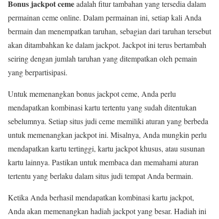
Bonus jackpot ceme
adalah fitur tambahan yang tersedia dalam
permainan ceme online. Dalam permainan ini, setiap kali Anda
bermain dan menempatkan taruhan, sebagian dari taruhan tersebut
akan ditambahkan ke dalam jackpot. Jackpot ini terus bertambah
seiring dengan jumlah taruhan yang ditempatkan oleh pemain
yang berpartisipasi.
Untuk memenangkan bonus jackpot ceme, Anda perlu
mendapatkan kombinasi kartu tertentu yang sudah ditentukan
sebelumnya. Setiap situs judi ceme memiliki aturan yang berbeda
untuk memenangkan jackpot ini. Misalnya, Anda mungkin perlu
mendapatkan kartu tertinggi, kartu jackpot khusus, atau susunan
kartu lainnya. Pastikan untuk membaca dan memahami aturan
tertentu yang berlaku dalam situs judi tempat Anda bermain.
Ketika Anda berhasil mendapatkan kombinasi kartu jackpot,
Anda akan memenangkan hadiah jackpot yang besar. Hadiah ini