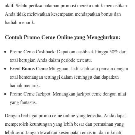
aktif. Selalu periksa halaman promosi mereka untuk memastikan
Anda tidak melewatkan kesempatan mendapatkan bonus dan
hadiah menarik.
Contoh Promo Ceme Online yang Menggiurkan:
Promo Ceme Cashback: Dapatkan cashback hingga 50% dari
total kerugian Anda dalam periode tertentu.
Bonus Ceme
Event
Mingguan: Jadi salah satu pemain dengan
total kemenangan tertinggi dalam seminggu dan dapatkan
hadiah menarik.
Promo Ceme Jackpot: Menangkan jackpot ceme dengan nilai
yang fantastis.
Dengan berbagai promo ceme online yang tersedia, Anda dapat
memperoleh keuntungan yang lebih besar dan permainan yang
lebih seru. Jangan lewatkan kesempatan emas ini dan nikmati