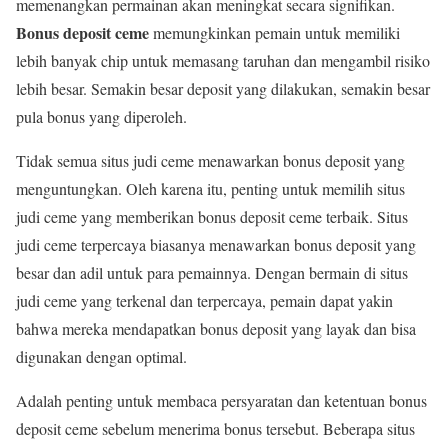
memenangkan permainan akan meningkat secara signifikan.
Bonus deposit ceme
memungkinkan pemain untuk memiliki
lebih banyak chip untuk memasang taruhan dan mengambil risiko
lebih besar. Semakin besar deposit yang dilakukan, semakin besar
pula bonus yang diperoleh.
Tidak semua situs judi ceme menawarkan bonus deposit yang
menguntungkan. Oleh karena itu, penting untuk memilih situs
judi ceme yang memberikan bonus deposit ceme terbaik. Situs
judi ceme terpercaya biasanya menawarkan bonus deposit yang
besar dan adil untuk para pemainnya. Dengan bermain di situs
judi ceme yang terkenal dan terpercaya, pemain dapat yakin
bahwa mereka mendapatkan bonus deposit yang layak dan bisa
digunakan dengan optimal.
Adalah penting untuk membaca persyaratan dan ketentuan bonus
deposit ceme sebelum menerima bonus tersebut. Beberapa situs