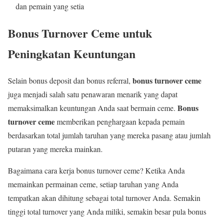
dan pemain yang setia
Bonus Turnover Ceme untuk
Peningkatan Keuntungan
bonus turnover ceme
Selain bonus deposit dan bonus referral,
juga menjadi salah satu penawaran menarik yang dapat
Bonus
memaksimalkan keuntungan Anda saat bermain ceme.
turnover ceme
memberikan penghargaan kepada pemain
berdasarkan total jumlah taruhan yang mereka pasang atau jumlah
putaran yang mereka mainkan.
Bagaimana cara kerja bonus turnover ceme? Ketika Anda
memainkan permainan ceme, setiap taruhan yang Anda
tempatkan akan dihitung sebagai total turnover Anda. Semakin
tinggi total turnover yang Anda miliki, semakin besar pula bonus