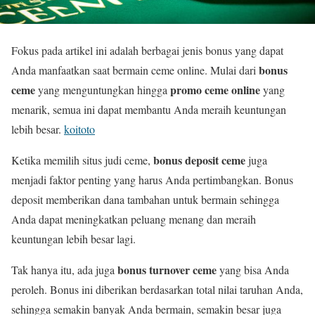
Fokus pada artikel ini adalah berbagai jenis bonus yang dapat
bonus
Anda manfaatkan saat bermain ceme online. Mulai dari
ceme
promo ceme online
yang menguntungkan hingga
yang
menarik, semua ini dapat membantu Anda meraih keuntungan
lebih besar.
koitoto
bonus deposit ceme
Ketika memilih situs judi ceme,
juga
menjadi faktor penting yang harus Anda pertimbangkan. Bonus
deposit memberikan dana tambahan untuk bermain sehingga
Anda dapat meningkatkan peluang menang dan meraih
keuntungan lebih besar lagi.
bonus turnover ceme
Tak hanya itu, ada juga
yang bisa Anda
peroleh. Bonus ini diberikan berdasarkan total nilai taruhan Anda,
sehingga semakin banyak Anda bermain, semakin besar juga