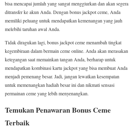
bisa mencapai jumlah yang sangat menggiurkan dan akan segera
ditransfer ke akun Anda. Dengan bonus jackpot ceme, Anda
memiliki peluang untuk mendapatkan kemenangan yang jauh
melebihi taruhan awal Anda.
Tidak diragukan lagi, bonus jackpot ceme menambah tingkat
kegembiraan dalam bermain ceme online. Anda akan merasakan
ketegangan saat memainkan tangan Anda, berharap untuk
mendapatkan kombinasi kartu jackpot yang bisa membuat Anda
menjadi pemenang besar. Jadi, jangan lewatkan kesempatan
untuk memenangkan hadiah besar ini dan nikmati sensasi
permainan ceme yang lebih menyenangkan.
Temukan Penawaran Bonus Ceme
Terbaik