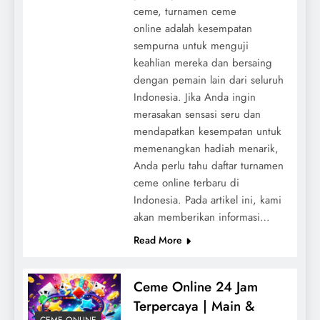
ceme, turnamen ceme
online adalah kesempatan
sempurna untuk menguji
keahlian mereka dan bersaing
dengan pemain lain dari seluruh
Indonesia. Jika Anda ingin
merasakan sensasi seru dan
mendapatkan kesempatan untuk
memenangkan hadiah menarik,
Anda perlu tahu daftar turnamen
ceme online terbaru di
Indonesia. Pada artikel ini, kami
akan memberikan informasi…
Read More
Ceme Online 24 Jam
Terpercaya | Main &