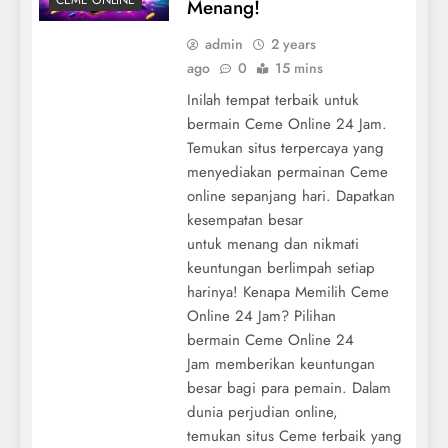
CEME ONLINE
Menang!
admin
2 years
ago
0
15 mins
Inilah tempat terbaik untuk
bermain Ceme Online 24 Jam.
Temukan situs terpercaya yang
menyediakan permainan Ceme
online sepanjang hari. Dapatkan
kesempatan besar
untuk menang dan nikmati
keuntungan berlimpah setiap
harinya! Kenapa Memilih Ceme
Online 24 Jam? Pilihan
bermain Ceme Online 24
Jam memberikan keuntungan
besar bagi para pemain. Dalam
dunia perjudian online,
temukan situs Ceme terbaik yang