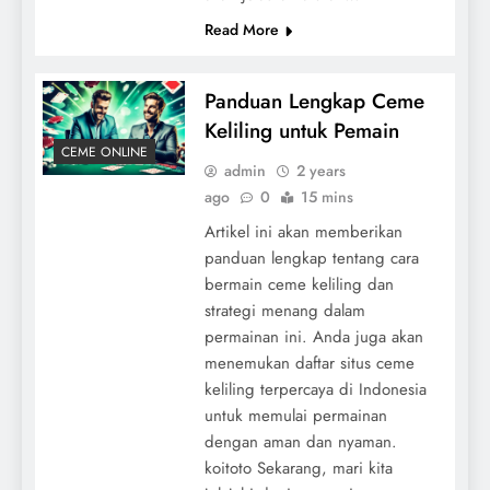
Read More
Panduan Lengkap Ceme
Keliling untuk Pemain
CEME ONLINE
admin
2 years
ago
0
15 mins
Artikel ini akan memberikan
panduan lengkap tentang cara
bermain ceme keliling dan
strategi menang dalam
permainan ini. Anda juga akan
menemukan daftar situs ceme
keliling terpercaya di Indonesia
untuk memulai permainan
dengan aman dan nyaman.
koitoto Sekarang, mari kita