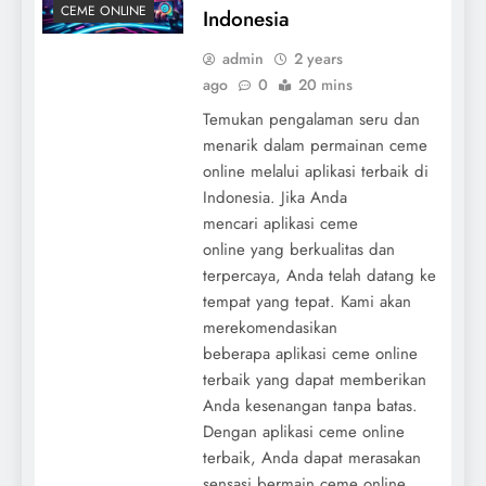
CEME ONLINE
Indonesia
admin
2 years
ago
0
20 mins
Temukan pengalaman seru dan
menarik dalam permainan ceme
online melalui aplikasi terbaik di
Indonesia. Jika Anda
mencari aplikasi ceme
online yang berkualitas dan
terpercaya, Anda telah datang ke
tempat yang tepat. Kami akan
merekomendasikan
beberapa aplikasi ceme online
terbaik yang dapat memberikan
Anda kesenangan tanpa batas.
Dengan aplikasi ceme online
terbaik, Anda dapat merasakan
sensasi bermain ceme online