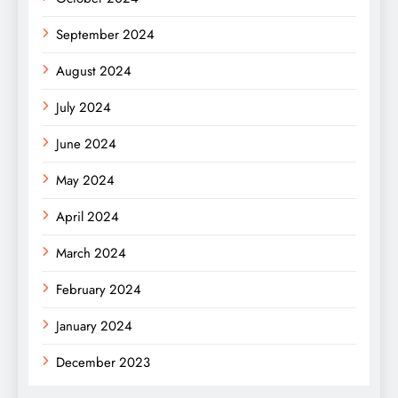
September 2024
August 2024
July 2024
June 2024
May 2024
April 2024
March 2024
February 2024
January 2024
December 2023