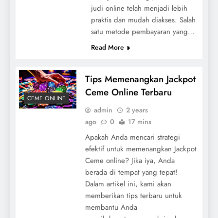
judi online telah menjadi lebih
praktis dan mudah diakses. Salah
satu metode pembayaran yang…
Read More
Tips Memenangkan Jackpot
Ceme Online Terbaru
CEME ONLINE
admin
2 years
ago
0
17 mins
Apakah Anda mencari strategi
efektif untuk memenangkan Jackpot
Ceme online? Jika iya, Anda
berada di tempat yang tepat!
Dalam artikel ini, kami akan
memberikan tips terbaru untuk
membantu Anda