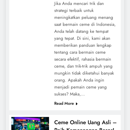
Jika Anda mencari trik dan
strategi terbaik untuk
meningkatkan peluang menang
saat bermain ceme di Indonesia,
Anda telah datang ke tempat
yang tepat. Di sini, kami akan
memberikan panduan lengkap
tentang cara bermain ceme
secara efektif, rahasia bermain
ceme, dan trik-trik ampuh yang
mungkin tidak diketahui banyak
orang. Apakah Anda ingin
menjadi pemain ceme yang
sukses? Maka,…
Read More
Ceme Online Uang Asli –