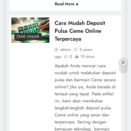
Read More
Cara Mudah Deposit
Pulsa Ceme Online
CEME ONLINE
Terpercaya
admin
2 years
ago
0
15 mins
Apakah Anda mencari cara
mudah untuk melakukan deposit
pulsa dan bermain Ceme secara
online? Jika iya, Anda berada di
tempat yang tepat. Pada artikel
ini, kami akan membahas
langkah-langkah deposit pulsa
Ceme online yang aman dan
terpercaya. Seiring dengan
kemajuan teknologi, bermain