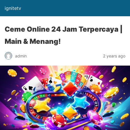
ignitetv
Ceme Online 24 Jam Terpercaya |
Main & Menang!
admin
2 years ago