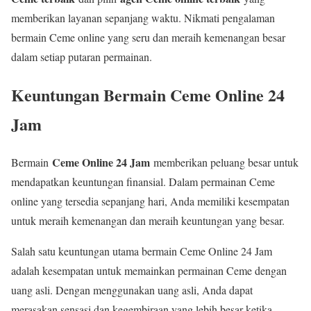
memberikan layanan sepanjang waktu. Nikmati pengalaman
bermain Ceme online yang seru dan meraih kemenangan besar
dalam setiap putaran permainan.
Keuntungan Bermain Ceme Online 24
Jam
Ceme Online 24 Jam
Bermain
memberikan peluang besar untuk
mendapatkan keuntungan finansial. Dalam permainan Ceme
online yang tersedia sepanjang hari, Anda memiliki kesempatan
untuk meraih kemenangan dan meraih keuntungan yang besar.
Salah satu keuntungan utama bermain Ceme Online 24 Jam
adalah kesempatan untuk memainkan permainan Ceme dengan
uang asli. Dengan menggunakan uang asli, Anda dapat
merasakan sensasi dan kegembiraan yang lebih besar ketika