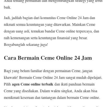
Anda tentang permainan dan mengembangkan strategi yang lebih
baik.
Jadi, jadilah bagian dari komunitas Ceme Online 24 Jam dan
nikmati semua keuntungan yang ditawarkan. Mainkan Ceme
dengan uang asli, temukan bandar Ceme online terpercaya, dan
raih kemenangan serta keuntungan finansial yang besar.
Bergabunglah sekarang juga!
Cara Bermain Ceme Online 24 Jam
Bagi yang belum familiar dengan permainan Ceme, jangan
khawatir! Bermain Ceme Online 24 Jam sangat mudah dipelajari.
agen Ceme online terbaik
Pilih
dan ikuti panduan bermain
Ceme yang disediakan. Dalam waktu singkat, Anda akan bisa
menikmati keseruan dan tantangan dalam bermain Ceme online.