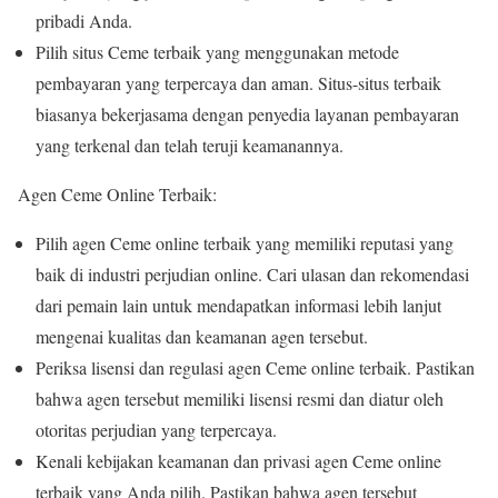
pribadi Anda.
Pilih situs Ceme terbaik yang menggunakan metode
pembayaran yang terpercaya dan aman. Situs-situs terbaik
biasanya bekerjasama dengan penyedia layanan pembayaran
yang terkenal dan telah teruji keamanannya.
Agen Ceme Online Terbaik:
Pilih agen Ceme online terbaik yang memiliki reputasi yang
baik di industri perjudian online. Cari ulasan dan rekomendasi
dari pemain lain untuk mendapatkan informasi lebih lanjut
mengenai kualitas dan keamanan agen tersebut.
Periksa lisensi dan regulasi agen Ceme online terbaik. Pastikan
bahwa agen tersebut memiliki lisensi resmi dan diatur oleh
otoritas perjudian yang terpercaya.
Kenali kebijakan keamanan dan privasi agen Ceme online
terbaik yang Anda pilih. Pastikan bahwa agen tersebut