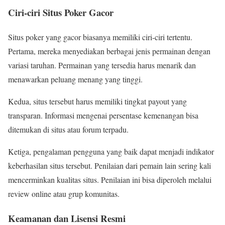
Ciri-ciri Situs Poker Gacor
Situs poker yang gacor biasanya memiliki ciri-ciri tertentu.
Pertama, mereka menyediakan berbagai jenis permainan dengan
variasi taruhan. Permainan yang tersedia harus menarik dan
menawarkan peluang menang yang tinggi.
Kedua, situs tersebut harus memiliki tingkat payout yang
transparan. Informasi mengenai persentase kemenangan bisa
ditemukan di situs atau forum terpadu.
Ketiga, pengalaman pengguna yang baik dapat menjadi indikator
keberhasilan situs tersebut. Penilaian dari pemain lain sering kali
mencerminkan kualitas situs. Penilaian ini bisa diperoleh melalui
review online atau grup komunitas.
Keamanan dan Lisensi Resmi