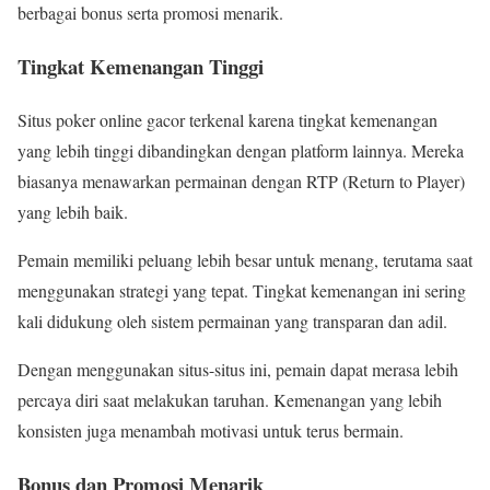
berbagai bonus serta promosi menarik.
Tingkat Kemenangan Tinggi
Situs poker online gacor terkenal karena tingkat kemenangan
yang lebih tinggi dibandingkan dengan platform lainnya. Mereka
biasanya menawarkan permainan dengan RTP (Return to Player)
yang lebih baik.
Pemain memiliki peluang lebih besar untuk menang, terutama saat
menggunakan strategi yang tepat. Tingkat kemenangan ini sering
kali didukung oleh sistem permainan yang transparan dan adil.
Dengan menggunakan situs-situs ini, pemain dapat merasa lebih
percaya diri saat melakukan taruhan. Kemenangan yang lebih
konsisten juga menambah motivasi untuk terus bermain.
Bonus dan Promosi Menarik