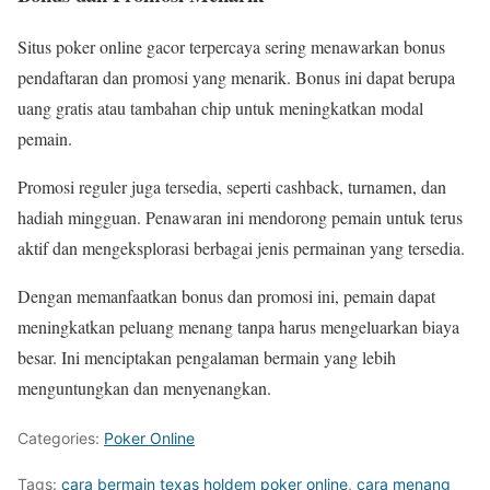
Situs poker online gacor terpercaya sering menawarkan bonus
pendaftaran dan promosi yang menarik. Bonus ini dapat berupa
uang gratis atau tambahan chip untuk meningkatkan modal
pemain.
Promosi reguler juga tersedia, seperti cashback, turnamen, dan
hadiah mingguan. Penawaran ini mendorong pemain untuk terus
aktif dan mengeksplorasi berbagai jenis permainan yang tersedia.
Dengan memanfaatkan bonus dan promosi ini, pemain dapat
meningkatkan peluang menang tanpa harus mengeluarkan biaya
besar. Ini menciptakan pengalaman bermain yang lebih
menguntungkan dan menyenangkan.
Categories:
Poker Online
Tags:
cara bermain texas holdem poker online
,
cara menang