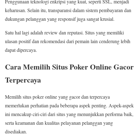
Penggunaan teknologi enkripsi yang kuat, seperti SSL, menjadi
keharusan. Selain itu, transparansi dalam sistem pembayaran dan
dukungan pelanggan yang responsif juga sangat krusial.
Satu hal lagi adalah review dan reputasi. Situs yang memiliki
ulasan positif dan rekomendasi dari pemain lain cenderung lebih
dapat dipercaya.
Cara Memilih Situs Poker Online Gacor
Terpercaya
Memilih situs poker online yang gacor dan terpercaya
memerlukan perhatian pada beberapa aspek penting. Aspek-aspek
ini mencakup ciri-ciri dari situs yang menunjukkan performa baik,
serta keamanan dan kualitas pelayanan pelanggan yang
disediakan.