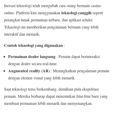
Inovasi teknologi telah mengubah cara orang bermain casino
teknologi canggih
online. Platform kini menggunakan
seperti
perangkat lunak permainan terbaru, dan aplikasi seluler.
Teknologi ini memberikan pengalaman bermain yang lebih
interaktif dan menarik.
Contoh teknologi yang digunakan
:
Permainan dealer langsung
: Pemain dapat berinteraksi
dengan dealer secara real-time.
Augmented reality (AR)
: Meningkatkan pengalaman pemain
dengan elemen visual yang lebih menarik.
Saat teknologi terus berkembang, demikian pula ekspektasi
pemain. Mereka berharap dapat menemukan fitur-fitur baru yang
membuat permainan lebih menarik dan menyenangkan.