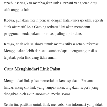
tersebut sering kali membagikan link alternatif yang telah diuji
oleh anggota lain.
Kedua, gunakan mesin pencari dengan kata kunci spesifik, seperti
“link alternatif Asia Gaming terbaru.” Ini akan membantu
pengguna mendapatkan informasi paling up-to-date.
Ketiga, tidak ada salahnya untuk memverifikasi setiap informasi.
Menggunakan lebih dari satu sumber dapat mengurangi risiko
terjebak pada link yang tidak aman.
Cara Menghindari Link Palsu
Menghindari link palsu memerlukan kewaspadaan. Pertama,
hindari mengklik link yang tampak mencurigakan, seperti yang
dibagikan oleh akun anonim di media sosial.
Selain itu, pastikan untuk tidak menyebarkan informasi yang tidak