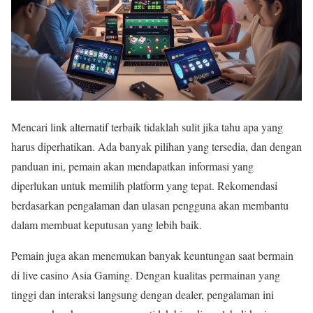
Mencari link alternatif terbaik tidaklah sulit jika tahu apa yang
harus diperhatikan. Ada banyak pilihan yang tersedia, dan dengan
panduan ini, pemain akan mendapatkan informasi yang
diperlukan untuk memilih platform yang tepat. Rekomendasi
berdasarkan pengalaman dan ulasan pengguna akan membantu
dalam membuat keputusan yang lebih baik.
Pemain juga akan menemukan banyak keuntungan saat bermain
di live casino Asia Gaming. Dengan kualitas permainan yang
tinggi dan interaksi langsung dengan dealer, pengalaman ini