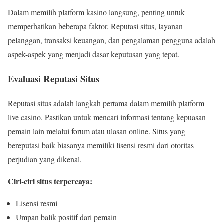
Dalam memilih platform kasino langsung, penting untuk
memperhatikan beberapa faktor. Reputasi situs, layanan
pelanggan, transaksi keuangan, dan pengalaman pengguna adalah
aspek-aspek yang menjadi dasar keputusan yang tepat.
Evaluasi Reputasi Situs
Reputasi situs adalah langkah pertama dalam memilih platform
live casino. Pastikan untuk mencari informasi tentang kepuasan
pemain lain melalui forum atau ulasan online. Situs yang
bereputasi baik biasanya memiliki lisensi resmi dari otoritas
perjudian yang dikenal.
Ciri-ciri situs terpercaya:
Lisensi resmi
Umpan balik positif dari pemain