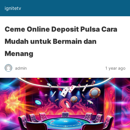
ignitetv
Ceme Online Deposit Pulsa Cara
Mudah untuk Bermain dan
Menang
admin
1 year ago