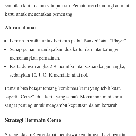
sembilan kartu dalam satu putaran. Pemain membandingkan nilai
kartu untuk menentukan pemenang.
Aturan utama:
Pemain memilih untuk bertaruh pada “Banker” atau “Player”.
Setiap pemain mendapatkan dua kartu, dan nilai tertinggi
memenangkan permainan.
Kartu dengan angka 2-9 memiliki nilai sesuai dengan angka,
sedangkan 10, J, Q, K memiliki nilai nol.
Pemain bisa belajar tentang kombinasi kartu yang lebih kuat,
seperti “Ceme” (dua kartu yang sama). Memahami nilai kartu
sangat penting untuk mengambil keputusan dalam bertaruh.
Strategi Bermain Ceme
Strategi dalam Ceme dapat membawa keuntungan bagi pemain