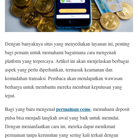
Dengan banyaknya situs yang menyediakan layanan ini, penting
bagi pemain untuk memahami bagaimana cara mengenali
platform yang terpercaya. Artikel ini akan menjelaskan berbagai
aspek yang perlu diperhatikan, termasuk keamanan dan
kemudahan transaksi. Pembaca akan mendapatkan wawasan
berharga untuk membantu mereka membuat keputusan yang
tepat.
permainan ceme
Bagi yang baru mengenal
, memahami deposit
pulsa bisa menjadi langkah awal yang baik untuk memulai.
Dengan memanfaatkan cara ini, mereka dapat menikmati
permainan tanpa kerumitan yang sering kali terkait dengan