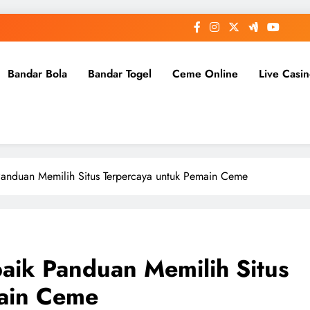
Bandar Bola
Bandar Togel
Ceme Online
Live Casi
Panduan Memilih Situs Terpercaya untuk Pemain Ceme
aik Panduan Memilih Situs
ain Ceme