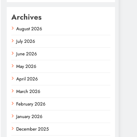
Archives
August 2026
July 2026
June 2026
May 2026
April 2026
March 2026
February 2026
January 2026
December 2025