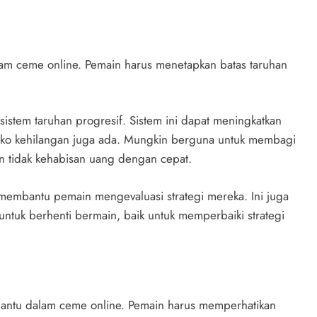
am ceme online. Pemain harus menetapkan batas taruhan
sistem taruhan progresif. Sistem ini dapat meningkatkan
siko kehilangan juga ada. Mungkin berguna untuk membagi
n tidak kehabisan uang dengan cepat.
embantu pemain mengevaluasi strategi mereka. Ini juga
untuk berhenti bermain, baik untuk memperbaiki strategi
antu dalam ceme online. Pemain harus memperhatikan