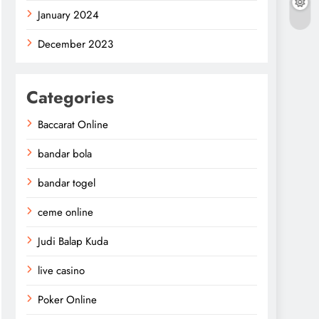
January 2024
December 2023
Categories
Baccarat Online
bandar bola
bandar togel
ceme online
Judi Balap Kuda
live casino
Poker Online