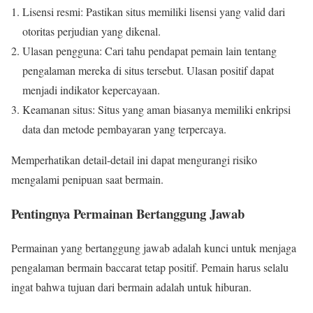
Lisensi resmi: Pastikan situs memiliki lisensi yang valid dari
otoritas perjudian yang dikenal.
Ulasan pengguna: Cari tahu pendapat pemain lain tentang
pengalaman mereka di situs tersebut. Ulasan positif dapat
menjadi indikator kepercayaan.
Keamanan situs: Situs yang aman biasanya memiliki enkripsi
data dan metode pembayaran yang terpercaya.
Memperhatikan detail-detail ini dapat mengurangi risiko
mengalami penipuan saat bermain.
Pentingnya Permainan Bertanggung Jawab
Permainan yang bertanggung jawab adalah kunci untuk menjaga
pengalaman bermain baccarat tetap positif. Pemain harus selalu
ingat bahwa tujuan dari bermain adalah untuk hiburan.