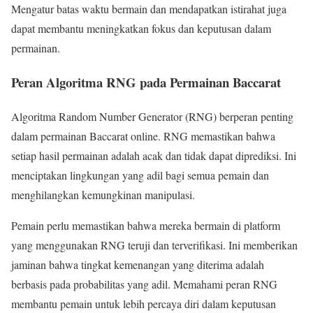
Mengatur batas waktu bermain dan mendapatkan istirahat juga
dapat membantu meningkatkan fokus dan keputusan dalam
permainan.
Peran Algoritma RNG pada Permainan Baccarat
Algoritma Random Number Generator (RNG) berperan penting
dalam permainan Baccarat online. RNG memastikan bahwa
setiap hasil permainan adalah acak dan tidak dapat diprediksi. Ini
menciptakan lingkungan yang adil bagi semua pemain dan
menghilangkan kemungkinan manipulasi.
Pemain perlu memastikan bahwa mereka bermain di platform
yang menggunakan RNG teruji dan terverifikasi. Ini memberikan
jaminan bahwa tingkat kemenangan yang diterima adalah
berbasis pada probabilitas yang adil. Memahami peran RNG
membantu pemain untuk lebih percaya diri dalam keputusan