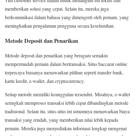
Tim customer service dilatih untuk menangani isu teknis dan
memberikan solusi yang cepat. Selain itu, mereka juga
berkomunikasi dalam bahasa yang dimengerti oleh pemain, yang
meningkatkan pengalaman pengguna secara keseluruhan.
Metode Deposit dan Penarikan
Metode deposit dan penarikan yang beragam semakin
mempermudah pemain dalam bertransaksi. Situs baccarat online
terpercaya biasanya menawarkan pilihan seperti transfer bank,
kartu kredit, e-wallet, dan cryptocurrency.
Setiap metode memiliki keunggulan tersendiri. Misalnya, e-wallet
seringkali memproses transaksi lebih cepat dibandingkan metode
tradisional. Selain itu, situs-situs ini umumnya menawarkan biaya
transaksi yang rendah, yang memberikan nilai lebih kepada
pemain. Mereka juga menyediakan informasi lengkap mengenai