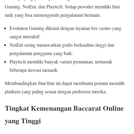
Gaming, NetEnt, dan Playtech. Setiap provider memiliki fitur
unik yang bisa memengaruhi pengalaman bermain.
Evolution Gaming dikenal dengan layanan live casino yang
sangat interaktif.
NetEnt sering menawarkan grafis berkualitas tinggi dan
pengalaman pengguna yang baik.
Playtech memiliki banyak variasi permainan, termasuk
beberapa inovasi menarik.
Membandingkan fitur-fitur ini dapat membantu pemain memilih
platform yang paling sesuai dengan preferensi mereka.
Tingkat Kemenangan Baccarat Online
yang Tinggi