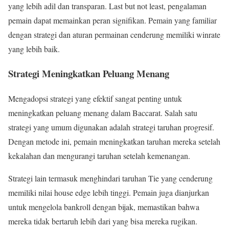
yang lebih adil dan transparan. Last but not least, pengalaman
pemain dapat memainkan peran signifikan. Pemain yang familiar
dengan strategi dan aturan permainan cenderung memiliki winrate
yang lebih baik.
Strategi Meningkatkan Peluang Menang
Mengadopsi strategi yang efektif sangat penting untuk
meningkatkan peluang menang dalam Baccarat. Salah satu
strategi yang umum digunakan adalah strategi taruhan progresif.
Dengan metode ini, pemain meningkatkan taruhan mereka setelah
kekalahan dan mengurangi taruhan setelah kemenangan.
Strategi lain termasuk menghindari taruhan Tie yang cenderung
memiliki nilai house edge lebih tinggi. Pemain juga dianjurkan
untuk mengelola bankroll dengan bijak, memastikan bahwa
mereka tidak bertaruh lebih dari yang bisa mereka rugikan.