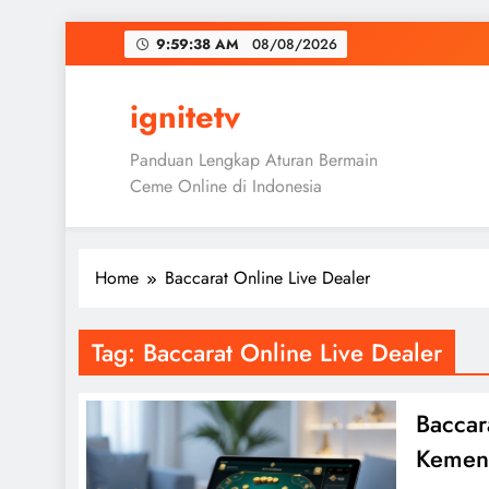
Skip
9:59:39 AM
08/08/2026
to
content
ignitetv
Panduan Lengkap Aturan Bermain
Ceme Online di Indonesia
Home
Baccarat Online Live Dealer
Tag:
Baccarat Online Live Dealer
Baccar
Kemena