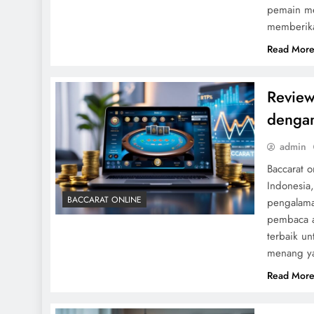
pemain men
memberik
Read Mor
Review
dengan
admin
Baccarat o
Indonesia
BACCARAT ONLINE
pengalama
pembaca a
terbaik u
menang ya
Read Mor