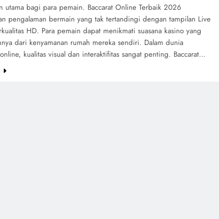
han utama bagi para pemain. Baccarat Online Terbaik 2026
n pengalaman bermain yang tak tertandingi dengan tampilan Live
rkualitas HD. Para pemain dapat menikmati suasana kasino yang
nya dari kenyamanan rumah mereka sendiri. Dalam dunia
online, kualitas visual dan interaktifitas sangat penting. Baccarat…
e