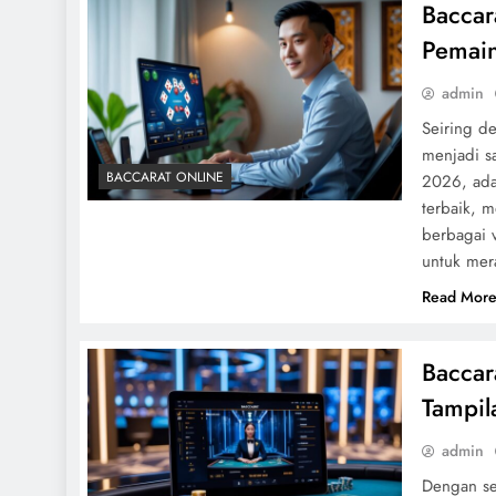
Baccar
Pemain
admin
Seiring d
menjadi sa
BACCARAT ONLINE
2026, ada
terbaik, 
berbagai 
untuk mer
Read Mor
Baccar
Tampil
admin
Dengan se