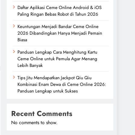
Daftar Aplikasi Ceme Online Android & iOS
Paling Ringan Bebas Robot di Tahun 2026
Keuntungan Menjadi Bandar Ceme Online
2026 Dibandingkan Hanya Menjadi Pemain
Biasa
Panduan Lengkap Cara Menghitung Kartu
Ceme Online untuk Pemula Agar Menang
Lebih Banyak
Tips Jitu Mendapatkan Jackpot Qiu Qiu
Kombinasi Enam Dewa di Ceme Online 2026:
Panduan Lengkap untuk Sukses
Recent Comments
No comments to show.