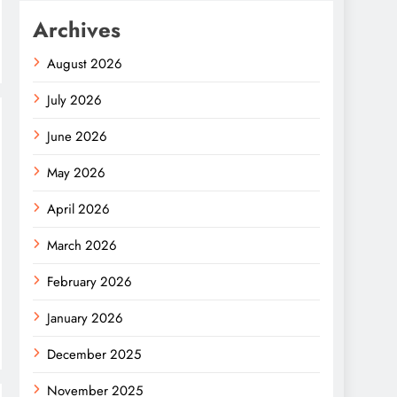
Archives
August 2026
July 2026
June 2026
May 2026
April 2026
March 2026
February 2026
January 2026
December 2025
November 2025