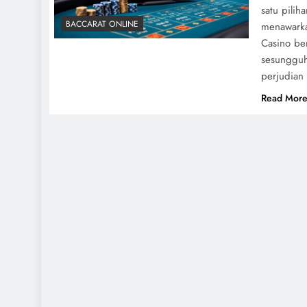
satu pili
BACCARAT ONLINE
menawarka
Casino be
sesungguh
perjudian 
Read Mor