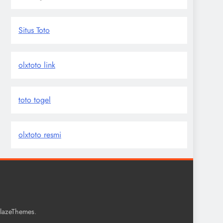
Situs Toto
olxtoto link
toto togel
olxtoto resmi
.
lazeThemes