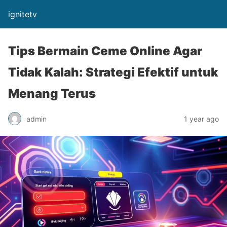
ignitetv
Tips Bermain Ceme Online Agar
Tidak Kalah: Strategi Efektif untuk
Menang Terus
admin
1 year ago