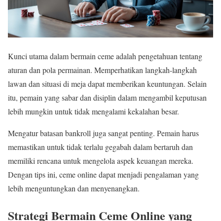
Kunci utama dalam bermain ceme adalah pengetahuan tentang
aturan dan pola permainan. Memperhatikan langkah-langkah
lawan dan situasi di meja dapat memberikan keuntungan. Selain
itu, pemain yang sabar dan disiplin dalam mengambil keputusan
lebih mungkin untuk tidak mengalami kekalahan besar.
Mengatur batasan bankroll juga sangat penting. Pemain harus
memastikan untuk tidak terlalu gegabah dalam bertaruh dan
memiliki rencana untuk mengelola aspek keuangan mereka.
Dengan tips ini, ceme online dapat menjadi pengalaman yang
lebih menguntungkan dan menyenangkan.
Strategi Bermain Ceme Online yang