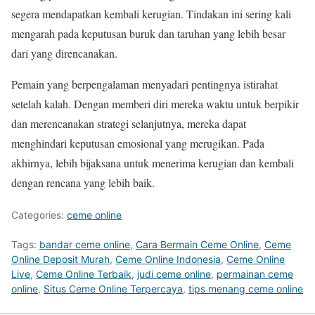
segera mendapatkan kembali kerugian. Tindakan ini sering kali
mengarah pada keputusan buruk dan taruhan yang lebih besar
dari yang direncanakan.
Pemain yang berpengalaman menyadari pentingnya istirahat
setelah kalah. Dengan memberi diri mereka waktu untuk berpikir
dan merencanakan strategi selanjutnya, mereka dapat
menghindari keputusan emosional yang merugikan. Pada
akhirnya, lebih bijaksana untuk menerima kerugian dan kembali
dengan rencana yang lebih baik.
Categories:
ceme online
Tags:
bandar ceme online
,
Cara Bermain Ceme Online
,
Ceme
Online Deposit Murah
,
Ceme Online Indonesia
,
Ceme Online
Live
,
Ceme Online Terbaik
,
judi ceme online
,
permainan ceme
online
,
Situs Ceme Online Terpercaya
,
tips menang ceme online