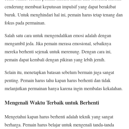
cenderung membuat keputusan impulsif yang dapat berakibat
buruk. Untuk menghindari hal ini, pemain harus tetap tenang dan
fokus pada permainan.
Salah satu cara untuk mengendalikan emosi adalah dengan
mengambil jeda. Jika pemain merasa emosional, sebaiknya
mereka berhenti sejenak untuk merenung. Dengan cara ini,
pemain dapat kembali dengan pikiran yang lebih jernih.
Selain itu, menetapkan batasan sebelum bermain juga sangat
penting. Pemain harus tahu kapan harus berhenti dan tidak
melanjutkan permainan hanya karena ingin membalas kekalahan.
Mengenali Waktu Terbaik untuk Berhenti
Mengetahui kapan harus berhenti adalah teknik yang sangat
berharga. Pemain harus belajar untuk mengenali tanda-tanda