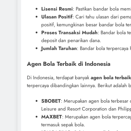
Lisensi Resmi
: Pastikan bandar bola memi
Ulasan Positif
: Cari tahu ulasan dari pem
positif, kemungkinan besar bandar bola te
Proses Transaksi Mudah
: Bandar bola 
deposit dan penarikan dana.
Jumlah Taruhan
: Bandar bola terpercaya 
Agen Bola Terbaik di Indonesia
Di Indonesia, terdapat banyak
agen bola terbai
terpercaya dibandingkan lainnya. Berikut adalah
SBOBET
: Merupakan agen bola terbesar di
Leisure and Resort Corporation dan Phil
MAXBET
: Merupakan agen bola terpercay
termasuk sepak bola.