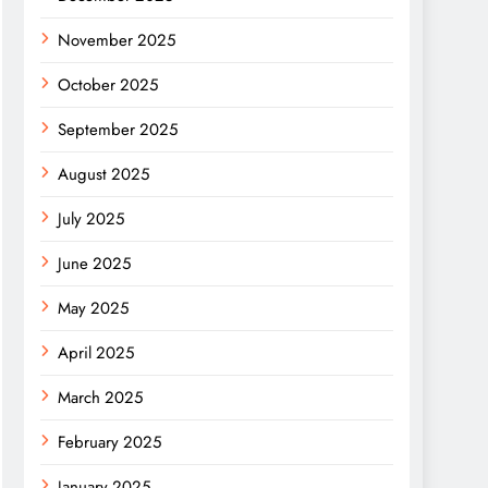
November 2025
October 2025
September 2025
August 2025
July 2025
June 2025
May 2025
April 2025
March 2025
February 2025
January 2025