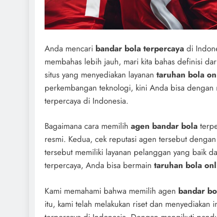
Anda mencari
bandar bola terpercaya
di Indon
membahas lebih jauh, mari kita bahas definisi da
situs yang menyediakan layanan
taruhan bola on
perkembangan teknologi, kini Anda bisa deng
terpercaya di Indonesia.
Bagaimana cara memilih
agen bandar bola
terpe
resmi. Kedua, cek reputasi agen tersebut dengan
tersebut memiliki layanan pelanggan yang baik 
terpercaya, Anda bisa bermain
taruhan bola onl
Kami memahami bahwa memilih agen
bandar bo
itu, kami telah melakukan riset dan menyediakan
terpercaya di Indonesia. Dengan mengikuti pand