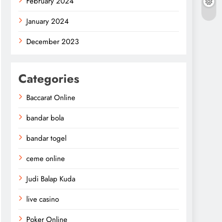
February 2024
January 2024
December 2023
Categories
Baccarat Online
bandar bola
bandar togel
ceme online
Judi Balap Kuda
live casino
Poker Online