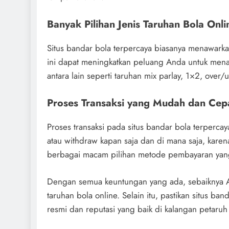
Banyak Pilihan Jenis Taruhan Bola Onli
Situs bandar bola terpercaya biasanya menawarkan
ini dapat meningkatkan peluang Anda untuk menan
antara lain seperti taruhan mix parlay, 1×2, over/
Proses Transaksi yang Mudah dan Cep
Proses transaksi pada situs bandar bola terperc
atau withdraw kapan saja dan di mana saja, karen
berbagai macam pilihan metode pembayaran yan
Dengan semua keuntungan yang ada, sebaiknya An
taruhan bola online. Selain itu, pastikan situs ban
resmi dan reputasi yang baik di kalangan petaruh 