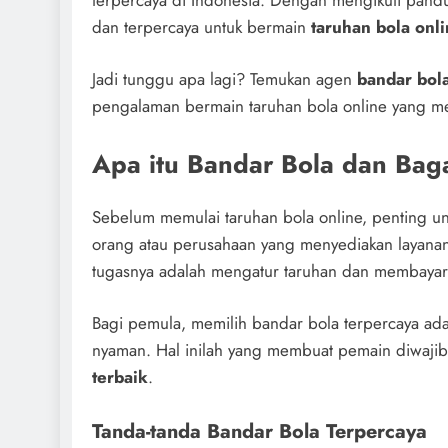
dan terpercaya untuk bermain
taruhan bola onl
Jadi tunggu apa lagi? Temukan agen
bandar bol
pengalaman bermain taruhan bola online yang 
Apa itu Bandar Bola dan Ba
Sebelum memulai taruhan bola online, penting u
orang atau perusahaan yang menyediakan layanan
tugasnya adalah mengatur taruhan dan membaya
Bagi pemula, memilih bandar bola terpercaya ad
nyaman. Hal inilah yang membuat pemain diwajib
terbaik
.
Tanda-tanda Bandar Bola Terpercaya