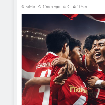
Admin
3 Years Ago
0
11 Mins