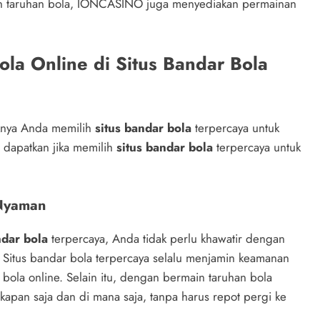
an taruhan bola, IONCASINO juga menyediakan permainan
la Online di Situs Bandar Bola
iknya Anda memilih
situs bandar bola
terpercaya untuk
 dapatkan jika memilih
situs bandar bola
terpercaya untuk
 Nyaman
ndar bola
terpercaya, Anda tidak perlu khawatir dengan
itus bandar bola terpercaya selalu menjamin keamanan
bola online. Selain itu, dengan bermain taruhan bola
kapan saja dan di mana saja, tanpa harus repot pergi ke