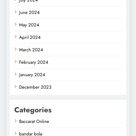
June 2024
May 2024
April 2024
March 2024
February 2024
January 2024
December 2023
Categories
Baccarat Online
bandar bola