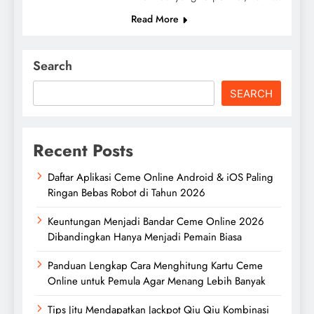
Read More
Search
SEARCH
Recent Posts
Daftar Aplikasi Ceme Online Android & iOS Paling
Ringan Bebas Robot di Tahun 2026
Keuntungan Menjadi Bandar Ceme Online 2026
Dibandingkan Hanya Menjadi Pemain Biasa
Panduan Lengkap Cara Menghitung Kartu Ceme
Online untuk Pemula Agar Menang Lebih Banyak
Tips Jitu Mendapatkan Jackpot Qiu Qiu Kombinasi