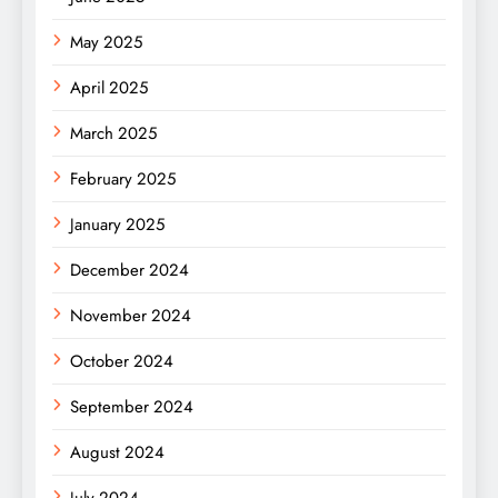
May 2025
April 2025
March 2025
February 2025
January 2025
December 2024
November 2024
October 2024
September 2024
August 2024
July 2024