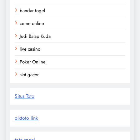
bandar togel
ceme online
Judi Balap Kuda
live casino
Poker Online
slot gacor
Situs Toto
olxtoto link
toto togel