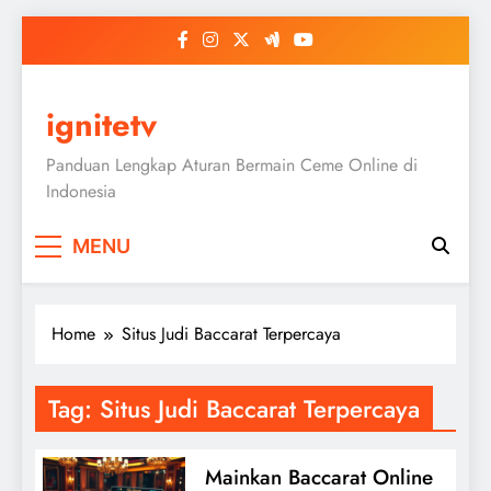
Skip
to
content
ignitetv
Panduan Lengkap Aturan Bermain Ceme Online di
Indonesia
MENU
Home
Situs Judi Baccarat Terpercaya
Tag:
Situs Judi Baccarat Terpercaya
Mainkan Baccarat Online