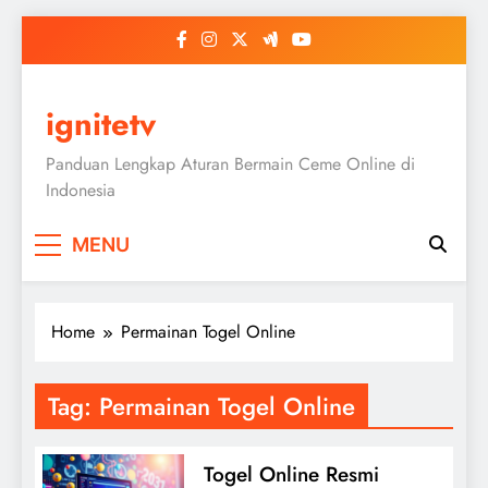
Skip
to
content
ignitetv
Panduan Lengkap Aturan Bermain Ceme Online di
Indonesia
MENU
Home
Permainan Togel Online
Tag:
Permainan Togel Online
Togel Online Resmi