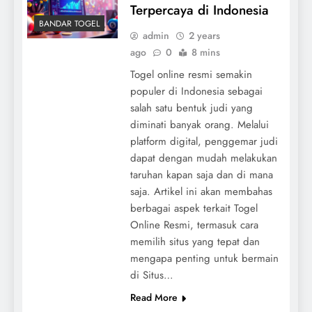
Terpercaya di Indonesia
BANDAR TOGEL
admin
2 years
ago
0
8 mins
Togel online resmi semakin
populer di Indonesia sebagai
salah satu bentuk judi yang
diminati banyak orang. Melalui
platform digital, penggemar judi
dapat dengan mudah melakukan
taruhan kapan saja dan di mana
saja. Artikel ini akan membahas
berbagai aspek terkait Togel
Online Resmi, termasuk cara
memilih situs yang tepat dan
mengapa penting untuk bermain
di Situs…
Read More