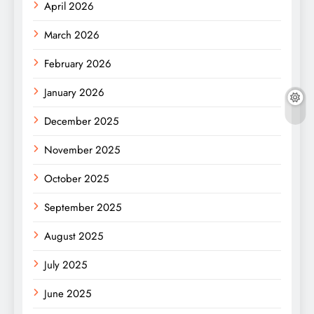
April 2026
March 2026
February 2026
January 2026
December 2025
November 2025
October 2025
September 2025
August 2025
July 2025
June 2025