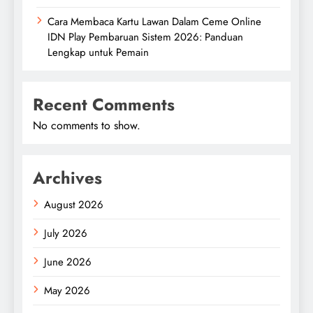
Cara Membaca Kartu Lawan Dalam Ceme Online
IDN Play Pembaruan Sistem 2026: Panduan
Lengkap untuk Pemain
Recent Comments
No comments to show.
Archives
August 2026
July 2026
June 2026
May 2026