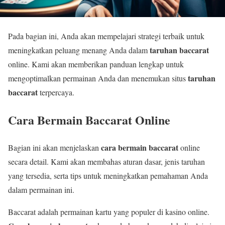
Pada bagian ini, Anda akan mempelajari strategi terbaik untuk
taruhan baccarat
meningkatkan peluang menang Anda dalam
online. Kami akan memberikan panduan lengkap untuk
taruhan
mengoptimalkan permainan Anda dan menemukan situs
baccarat
terpercaya.
Cara Bermain Baccarat Online
cara bermain baccarat
Bagian ini akan menjelaskan
online
secara detail. Kami akan membahas aturan dasar, jenis taruhan
yang tersedia, serta tips untuk meningkatkan pemahaman Anda
dalam permainan ini.
Baccarat adalah permainan kartu yang populer di kasino online.