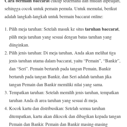
Cara bermain baccarat
cukup sederhana dan mudah dipelajari,
sehingga cocok untuk pemain pemula. Untuk memulai, berikut
adalah langkah-langkah untuk bermain baccarat online:
taruhan baccarat
Pilih meja taruhan: Setelah masuk ke situs
,
pilih meja taruhan yang sesuai dengan batas taruhan yang
diinginkan.
Pilih jenis taruhan: Di meja taruhan, Anda akan melihat tiga
jenis taruhan utama dalam baccarat, yaitu “Pemain”, “Bankir”,
dan “Seri”. Pemain bertaruh pada tangan Pemain, Bankir
bertaruh pada tangan Bankir, dan Seri adalah taruhan jika
tangan Pemain dan Bankir memiliki nilai yang sama.
Tempatkan taruhan: Setelah memilih jenis taruhan, tempatkan
taruhan Anda di area taruhan yang sesuai di meja.
Kocok kartu dan distribusikan: Setelah semua taruhan
ditempatkan, kartu akan dikocok dan dibagikan kepada tangan
Pemain dan Bankir. Pemain dan Bankir masing-masing