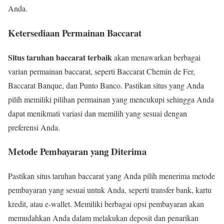
Anda.
Ketersediaan Permainan Baccarat
Situs taruhan baccarat terbaik
akan menawarkan berbagai
varian permainan baccarat, seperti Baccarat Chemin de Fer,
Baccarat Banque, dan Punto Banco. Pastikan situs yang Anda
pilih memiliki pilihan permainan yang mencukupi sehingga Anda
dapat menikmati variasi dan memilih yang sesuai dengan
preferensi Anda.
Metode Pembayaran yang Diterima
Pastikan situs taruhan baccarat yang Anda pilih menerima metode
pembayaran yang sesuai untuk Anda, seperti transfer bank, kartu
kredit, atau e-wallet. Memiliki berbagai opsi pembayaran akan
memudahkan Anda dalam melakukan deposit dan penarikan