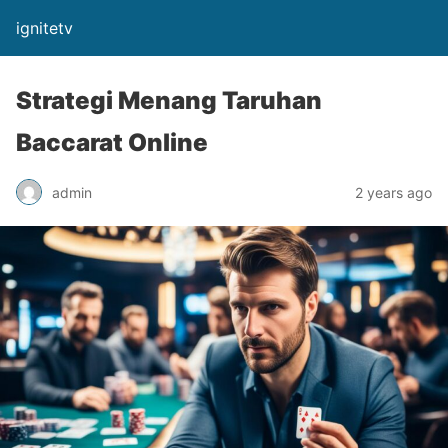
ignitetv
Strategi Menang Taruhan
Baccarat Online
admin
2 years ago