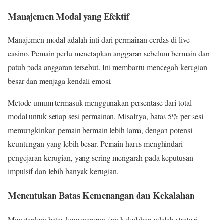
Manajemen Modal yang Efektif
Manajemen modal adalah inti dari permainan cerdas di live
casino. Pemain perlu menetapkan anggaran sebelum bermain dan
patuh pada anggaran tersebut. Ini membantu mencegah kerugian
besar dan menjaga kendali emosi.
Metode umum termasuk menggunakan persentase dari total
modal untuk setiap sesi permainan. Misalnya, batas 5% per sesi
memungkinkan pemain bermain lebih lama, dengan potensi
keuntungan yang lebih besar. Pemain harus menghindari
pengejaran kerugian, yang sering mengarah pada keputusan
impulsif dan lebih banyak kerugian.
Menentukan Batas Kemenangan dan Kekalahan
Menetapkan batas kemenangan dan kekalahan adalah strategi