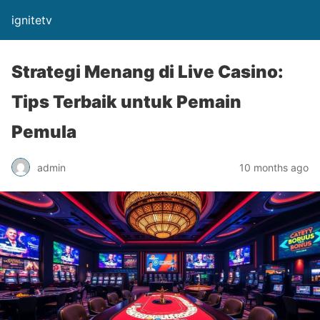
ignitetv
Strategi Menang di Live Casino:
Tips Terbaik untuk Pemain
Pemula
admin
10 months ago