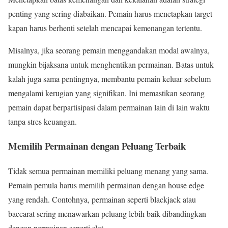
penting yang sering diabaikan. Pemain harus menetapkan target
kapan harus berhenti setelah mencapai kemenangan tertentu.
Misalnya, jika seorang pemain menggandakan modal awalnya,
mungkin bijaksana untuk menghentikan permainan. Batas untuk
kalah juga sama pentingnya, membantu pemain keluar sebelum
mengalami kerugian yang signifikan. Ini memastikan seorang
pemain dapat berpartisipasi dalam permainan lain di lain waktu
tanpa stres keuangan.
Memilih Permainan dengan Peluang Terbaik
Tidak semua permainan memiliki peluang menang yang sama.
Pemain pemula harus memilih permainan dengan house edge
yang rendah. Contohnya, permainan seperti blackjack atau
baccarat sering menawarkan peluang lebih baik dibandingkan
dengan permainan seperti slot.