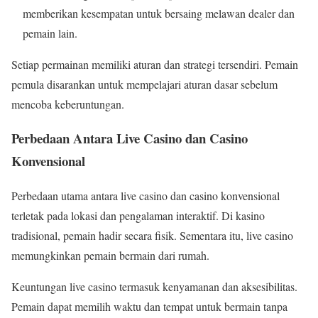
memberikan kesempatan untuk bersaing melawan dealer dan
pemain lain.
Setiap permainan memiliki aturan dan strategi tersendiri. Pemain
pemula disarankan untuk mempelajari aturan dasar sebelum
mencoba keberuntungan.
Perbedaan Antara Live Casino dan Casino
Konvensional
Perbedaan utama antara live casino dan casino konvensional
terletak pada lokasi dan pengalaman interaktif. Di kasino
tradisional, pemain hadir secara fisik. Sementara itu, live casino
memungkinkan pemain bermain dari rumah.
Keuntungan live casino termasuk kenyamanan dan aksesibilitas.
Pemain dapat memilih waktu dan tempat untuk bermain tanpa