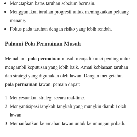
Menetapkan batas taruhan sebelum bermain.
Menggunakan taruhan progresif untuk meningkatkan peluang
menang.
Fokus pada taruhan dengan risiko yang lebih rendah.
Pahami Pola Permainan Musuh
pola permainan
Memahami
musuh menjadi kunci penting untuk
mengambil keputusan yang lebih baik. Amati kebiasaan taruhan
dan strategi yang digunakan oleh lawan. Dengan mengetahui
pola permainan
lawan, pemain dapat:
Menyesuaikan strategi secara real-time.
Mengantisipasi langkah-langkah yang mungkin diambil oleh
lawan.
Memanfaatkan kelemahan lawan untuk keuntungan pribadi.