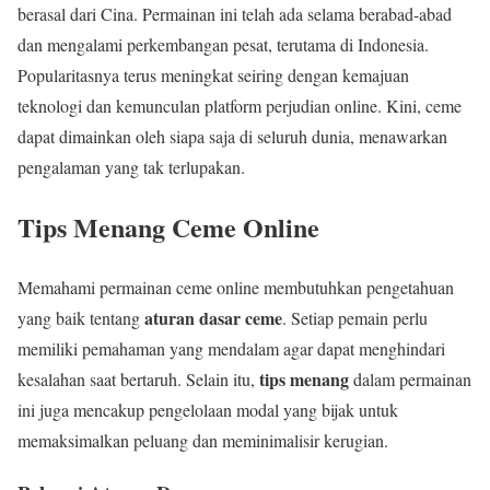
berasal dari Cina. Permainan ini telah ada selama berabad-abad
dan mengalami perkembangan pesat, terutama di Indonesia.
Popularitasnya terus meningkat seiring dengan kemajuan
teknologi dan kemunculan platform perjudian online. Kini, ceme
dapat dimainkan oleh siapa saja di seluruh dunia, menawarkan
pengalaman yang tak terlupakan.
Tips Menang Ceme Online
Memahami permainan ceme online membutuhkan pengetahuan
aturan dasar ceme
yang baik tentang
. Setiap pemain perlu
memiliki pemahaman yang mendalam agar dapat menghindari
tips menang
kesalahan saat bertaruh. Selain itu,
dalam permainan
ini juga mencakup pengelolaan modal yang bijak untuk
memaksimalkan peluang dan meminimalisir kerugian.