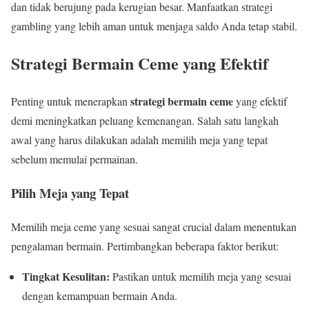
dan tidak berujung pada kerugian besar. Manfaatkan strategi
gambling yang lebih aman untuk menjaga saldo Anda tetap stabil.
Strategi Bermain Ceme yang Efektif
strategi bermain ceme
Penting untuk menerapkan
yang efektif
demi meningkatkan peluang kemenangan. Salah satu langkah
awal yang harus dilakukan adalah memilih meja yang tepat
sebelum memulai permainan.
Pilih Meja yang Tepat
Memilih meja ceme yang sesuai sangat crucial dalam menentukan
pengalaman bermain. Pertimbangkan beberapa faktor berikut:
Tingkat Kesulitan:
Pastikan untuk memilih meja yang sesuai
dengan kemampuan bermain Anda.