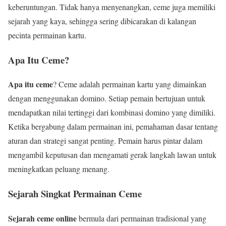
keberuntungan. Tidak hanya menyenangkan, ceme juga memiliki
sejarah yang kaya, sehingga sering dibicarakan di kalangan
pecinta permainan kartu.
Apa Itu Ceme?
Apa itu ceme
? Ceme adalah permainan kartu yang dimainkan
dengan menggunakan domino. Setiap pemain bertujuan untuk
mendapatkan nilai tertinggi dari kombinasi domino yang dimiliki.
Ketika bergabung dalam permainan ini, pemahaman dasar tentang
aturan dan strategi sangat penting. Pemain harus pintar dalam
mengambil keputusan dan mengamati gerak langkah lawan untuk
meningkatkan peluang menang.
Sejarah Singkat Permainan Ceme
Sejarah ceme online
bermula dari permainan tradisional yang