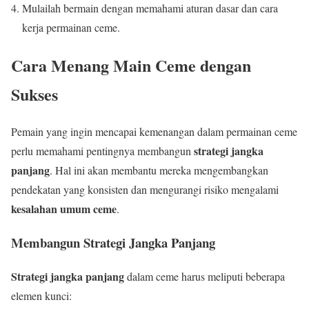
Mulailah bermain dengan memahami aturan dasar dan cara
kerja permainan ceme.
Cara Menang Main Ceme dengan
Sukses
Pemain yang ingin mencapai kemenangan dalam permainan ceme
strategi jangka
perlu memahami pentingnya membangun
panjang
. Hal ini akan membantu mereka mengembangkan
pendekatan yang konsisten dan mengurangi risiko mengalami
kesalahan umum ceme
.
Membangun Strategi Jangka Panjang
Strategi jangka panjang
dalam ceme harus meliputi beberapa
elemen kunci: