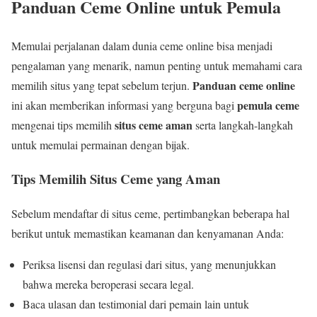
Panduan Ceme Online untuk Pemula
Memulai perjalanan dalam dunia ceme online bisa menjadi
pengalaman yang menarik, namun penting untuk memahami cara
Panduan ceme online
memilih situs yang tepat sebelum terjun.
pemula ceme
ini akan memberikan informasi yang berguna bagi
situs ceme aman
mengenai tips memilih
serta langkah-langkah
untuk memulai permainan dengan bijak.
Tips Memilih Situs Ceme yang Aman
Sebelum mendaftar di situs ceme, pertimbangkan beberapa hal
berikut untuk memastikan keamanan dan kenyamanan Anda:
Periksa lisensi dan regulasi dari situs, yang menunjukkan
bahwa mereka beroperasi secara legal.
Baca ulasan dan testimonial dari pemain lain untuk