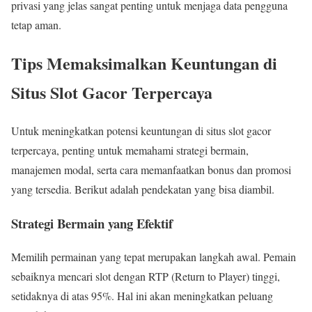
privasi yang jelas sangat penting untuk menjaga data pengguna
tetap aman.
Tips Memaksimalkan Keuntungan di
Situs Slot Gacor Terpercaya
Untuk meningkatkan potensi keuntungan di situs slot gacor
terpercaya, penting untuk memahami strategi bermain,
manajemen modal, serta cara memanfaatkan bonus dan promosi
yang tersedia. Berikut adalah pendekatan yang bisa diambil.
Strategi Bermain yang Efektif
Memilih permainan yang tepat merupakan langkah awal. Pemain
sebaiknya mencari slot dengan RTP (Return to Player) tinggi,
setidaknya di atas 95%. Hal ini akan meningkatkan peluang