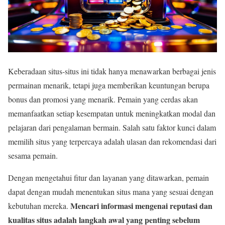
Keberadaan situs-situs ini tidak hanya menawarkan berbagai jenis
permainan menarik, tetapi juga memberikan keuntungan berupa
bonus dan promosi yang menarik. Pemain yang cerdas akan
memanfaatkan setiap kesempatan untuk meningkatkan modal dan
pelajaran dari pengalaman bermain. Salah satu faktor kunci dalam
memilih situs yang terpercaya adalah ulasan dan rekomendasi dari
sesama pemain.
Dengan mengetahui fitur dan layanan yang ditawarkan, pemain
dapat dengan mudah menentukan situs mana yang sesuai dengan
Mencari informasi mengenai reputasi dan
kebutuhan mereka.
kualitas situs adalah langkah awal yang penting sebelum