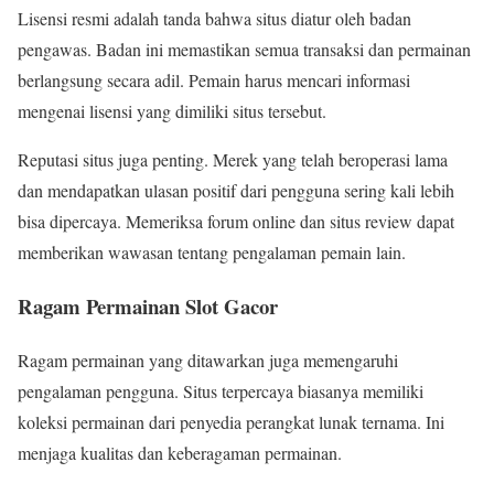
Lisensi resmi adalah tanda bahwa situs diatur oleh badan
pengawas. Badan ini memastikan semua transaksi dan permainan
berlangsung secara adil. Pemain harus mencari informasi
mengenai lisensi yang dimiliki situs tersebut.
Reputasi situs juga penting. Merek yang telah beroperasi lama
dan mendapatkan ulasan positif dari pengguna sering kali lebih
bisa dipercaya. Memeriksa forum online dan situs review dapat
memberikan wawasan tentang pengalaman pemain lain.
Ragam Permainan Slot Gacor
Ragam permainan yang ditawarkan juga memengaruhi
pengalaman pengguna. Situs terpercaya biasanya memiliki
koleksi permainan dari penyedia perangkat lunak ternama. Ini
menjaga kualitas dan keberagaman permainan.