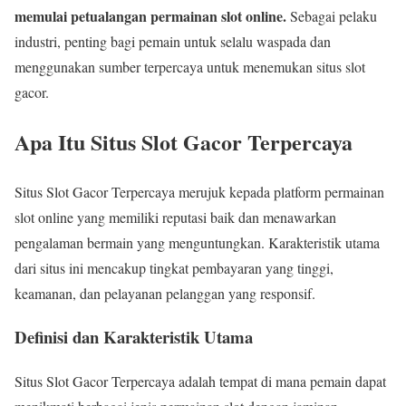
memulai petualangan permainan slot online.
Sebagai pelaku
industri, penting bagi pemain untuk selalu waspada dan
menggunakan sumber terpercaya untuk menemukan situs slot
gacor.
Apa Itu Situs Slot Gacor Terpercaya
Situs Slot Gacor Terpercaya merujuk kepada platform permainan
slot online yang memiliki reputasi baik dan menawarkan
pengalaman bermain yang menguntungkan. Karakteristik utama
dari situs ini mencakup tingkat pembayaran yang tinggi,
keamanan, dan pelayanan pelanggan yang responsif.
Definisi dan Karakteristik Utama
Situs Slot Gacor Terpercaya adalah tempat di mana pemain dapat