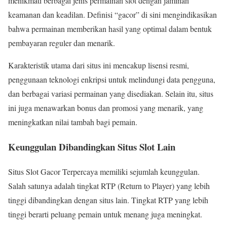
menikmati berbagai jenis permainan slot dengan jaminan
keamanan dan keadilan. Definisi “gacor” di sini mengindikasikan
bahwa permainan memberikan hasil yang optimal dalam bentuk
pembayaran reguler dan menarik.
Karakteristik utama dari situs ini mencakup lisensi resmi,
penggunaan teknologi enkripsi untuk melindungi data pengguna,
dan berbagai variasi permainan yang disediakan. Selain itu, situs
ini juga menawarkan bonus dan promosi yang menarik, yang
meningkatkan nilai tambah bagi pemain.
Keunggulan Dibandingkan Situs Slot Lain
Situs Slot Gacor Terpercaya memiliki sejumlah keunggulan.
Salah satunya adalah tingkat RTP (Return to Player) yang lebih
tinggi dibandingkan dengan situs lain. Tingkat RTP yang lebih
tinggi berarti peluang pemain untuk menang juga meningkat.