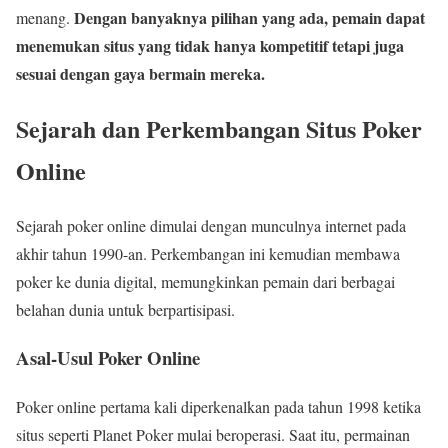
Dengan banyaknya pilihan yang ada, pemain dapat
menang.
menemukan situs yang tidak hanya kompetitif tetapi juga
sesuai dengan gaya bermain mereka.
Sejarah dan Perkembangan Situs Poker
Online
Sejarah poker online dimulai dengan munculnya internet pada
akhir tahun 1990-an. Perkembangan ini kemudian membawa
poker ke dunia digital, memungkinkan pemain dari berbagai
belahan dunia untuk berpartisipasi.
Asal-Usul Poker Online
Poker online pertama kali diperkenalkan pada tahun 1998 ketika
situs seperti Planet Poker mulai beroperasi. Saat itu, permainan