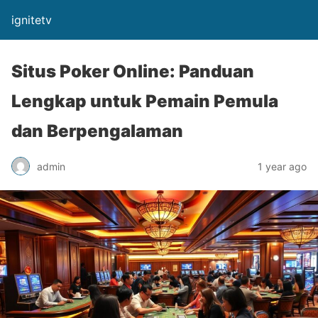
ignitetv
Situs Poker Online: Panduan
Lengkap untuk Pemain Pemula
dan Berpengalaman
admin
1 year ago