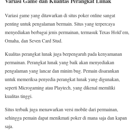
Variasi Game dan Kualitas Perangkat Lunak
Variasi game yang ditawarkan di situs poker online sangat
penting untuk pengalaman bermain. Situs yang terpercaya
menyediakan berbagai jenis permainan, termasuk Texas Hold’em,
Omaha, dan Seven Card Stud.
Kualitas perangkat lunak juga berpengaruh pada kenyamanan
permainan. Perangkat lunak yang baik akan menyediakan
pengalaman yang lancar dan minim bug. Pemain disarankan
untuk memeriksa penyedia perangkat lunak yang digunakan,
seperti Microgaming atau Playtech, yang dikenal memiliki
kualitas tinggi.
Situs terbaik juga menawarkan versi mobile dari permainan,
sehingga pemain dapat menikmati poker di mana saja dan kapan
saja.