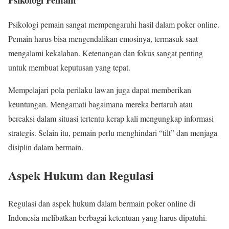
Psikologi pemain sangat mempengaruhi hasil dalam poker online.
Pemain harus bisa mengendalikan emosinya, termasuk saat
mengalami kekalahan. Ketenangan dan fokus sangat penting
untuk membuat keputusan yang tepat.
Mempelajari pola perilaku lawan juga dapat memberikan
keuntungan. Mengamati bagaimana mereka bertaruh atau
bereaksi dalam situasi tertentu kerap kali mengungkap informasi
strategis. Selain itu, pemain perlu menghindari “tilt” dan menjaga
disiplin dalam bermain.
Aspek Hukum dan Regulasi
Regulasi dan aspek hukum dalam bermain poker online di
Indonesia melibatkan berbagai ketentuan yang harus dipatuhi.