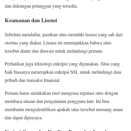
dan dukungan pelanggan yang tersedia.
Keamanan dan Lisensi
Sebelum mendaftar, pastikan situs memiliki lisensi yang sah dari
otoritas yang diakui. Lisensi ini menunjukkan bahwa situs
tersebut diatur dan diawasi untuk melindungi pemain.
Perhatikan juga teknologi enkripsi yang digunakan. Situs yang
baik biasanya menerapkan enkripsi SSL untuk melindungi data
pribadi dan transaksi finansial.
Pemain harus melakukan riset mengenai reputasi situs dengan
membaca ulasan dan pengalaman pengguna lain. Ini bisa
membantu mengidentifikasi apakah situs tersebut memang aman
dan dapat dipercaya.