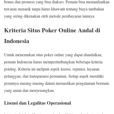
bonus dan promosi yang bisa diakses. Pemain bisa memanfaatkan
tawaran menarik tanpa harus khawatir tentang biaya tambahan
yang sering dikenakan oleh metode pembayaran lainnya.
Kriteria Situs Poker Online Andal di
Indonesia
Untuk menemukan situs poker online yang dapat diandalkan,
pemain Indonesia harus mempertimbangkan beberapa kriteria
penting. Kriteria ini meliputi aspek lisensi, reputasi, layanan
pelanggan, dan transparansi permainan. Setiap aspek memiliki
perannya masing-masing dalam memastikan pengalaman bermain
yang aman dan menyenangkan.
Lisensi dan Legalitas Operasional