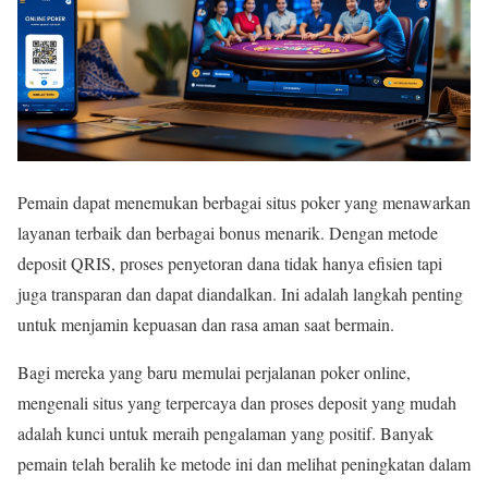
Pemain dapat menemukan berbagai situs poker yang menawarkan
layanan terbaik dan berbagai bonus menarik. Dengan metode
deposit QRIS, proses penyetoran dana tidak hanya efisien tapi
juga transparan dan dapat diandalkan. Ini adalah langkah penting
untuk menjamin kepuasan dan rasa aman saat bermain.
Bagi mereka yang baru memulai perjalanan poker online,
mengenali situs yang terpercaya dan proses deposit yang mudah
adalah kunci untuk meraih pengalaman yang positif. Banyak
pemain telah beralih ke metode ini dan melihat peningkatan dalam