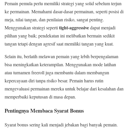
Pemain pemula perlu memiliki strategi yang solid sebelum terjun
ke permainan. Memahami dasar-dasar permainan, seperti posisi di
meja, nilai tangan, dan penilaian risiko, sangat penting.
tight-aggressive
Menggunakan strategi seperti
dapat menjadi
pilihan yang baik; pendekatan ini melibatkan bermain sedikit
tangan tetapi dengan agresif saat memiliki tangan yang kuat.
Selain itu, berlatih melawan pemain yang lebih berpengalaman
bisa meningkatkan keterampilan. Menggunakan mode latihan
atau turnamen freeroll juga membantu dalam membangun
kepercayaan diri tanpa risiko besar. Pemain harus rutin
mengevaluasi permainan mereka untuk belajar dari kesalahan dan
memperbaiki keputusan di masa depan.
Pentingnya Membaca Syarat Bonus
Syarat bonus sering kali menjadi jebakan bagi banyak pemain.