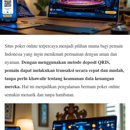
Situs poker online terpercaya menjadi pilihan utama bagi pemain
Indonesia yang ingin menikmati permainan dengan aman dan
Dengan menggunakan metode deposit QRIS,
nyaman.
pemain dapat melakukan transaksi secara cepat dan mudah,
tanpa perlu khawatir tentang keamanan data keuangan
mereka.
Hal ini menjadikan pengalaman bermain poker online
semakin menarik dan tanpa hambatan.