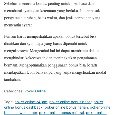
Sebelum menerima bonus, penting untuk membaca dan
memahami syarat dan ketentuan yang berlaku. Ini termasuk
persyaratan taruhan, batas waktu, dan jenis permainan yang
memenuhi syarat.
Pemain harus memperhatikan apakah bonus tersebut bisa
dicairkan dan syarat apa yang harus dipenuhi untuk
mengaksesnya. Mengetahui hal ini dapat membantu dalam
menghindari kekecewaan dan meningkatkan pengalaman
bermain. Mengoptimalkan penggunaan bonus bisa berarti
mendapatkan lebih banyak peluang tanpa mengeluarkan modal
tambahan.
Categories:
Poker Online
Tags:
poker online 24 jam
,
poker online bonus besar
,
poker
online bonus cashback
,
poker online bonus harian
,
poker online
bonus new member
,
poker online bonus referral
,
poker online