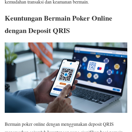
kemudahan transaksi dan keamanan bermain.
Keuntungan Bermain Poker Online
dengan Deposit QRIS
Bermain poker online dengan menggunakan deposit QRIS