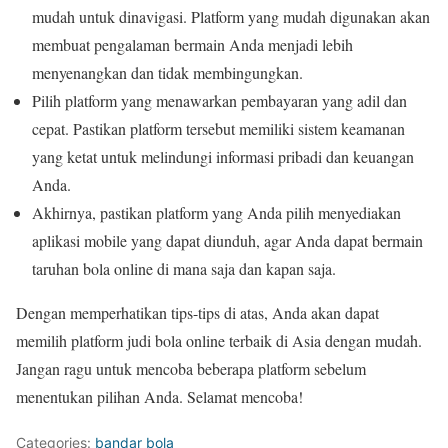
mudah untuk dinavigasi. Platform yang mudah digunakan akan
membuat pengalaman bermain Anda menjadi lebih
menyenangkan dan tidak membingungkan.
Pilih platform yang menawarkan pembayaran yang adil dan
cepat. Pastikan platform tersebut memiliki sistem keamanan
yang ketat untuk melindungi informasi pribadi dan keuangan
Anda.
Akhirnya, pastikan platform yang Anda pilih menyediakan
aplikasi mobile yang dapat diunduh, agar Anda dapat bermain
taruhan bola online di mana saja dan kapan saja.
Dengan memperhatikan tips-tips di atas, Anda akan dapat
memilih platform judi bola online terbaik di Asia dengan mudah.
Jangan ragu untuk mencoba beberapa platform sebelum
menentukan pilihan Anda. Selamat mencoba!
Categories:
bandar bola