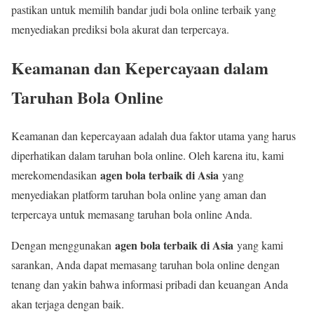
pastikan untuk memilih bandar judi bola online terbaik yang
menyediakan prediksi bola akurat dan terpercaya.
Keamanan dan Kepercayaan dalam
Taruhan Bola Online
Keamanan dan kepercayaan adalah dua faktor utama yang harus
diperhatikan dalam taruhan bola online. Oleh karena itu, kami
agen bola terbaik di Asia
merekomendasikan
yang
menyediakan platform taruhan bola online yang aman dan
terpercaya untuk memasang taruhan bola online Anda.
agen bola terbaik di Asia
Dengan menggunakan
yang kami
sarankan, Anda dapat memasang taruhan bola online dengan
tenang dan yakin bahwa informasi pribadi dan keuangan Anda
akan terjaga dengan baik.