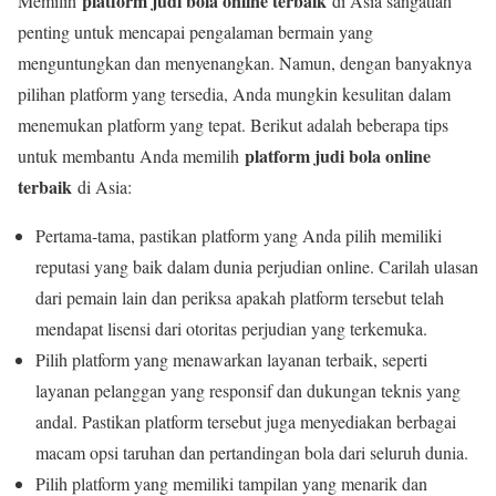
platform judi bola online terbaik
Memilih
di Asia sangatlah
penting untuk mencapai pengalaman bermain yang
menguntungkan dan menyenangkan. Namun, dengan banyaknya
pilihan platform yang tersedia, Anda mungkin kesulitan dalam
menemukan platform yang tepat. Berikut adalah beberapa tips
platform judi bola online
untuk membantu Anda memilih
terbaik
di Asia:
Pertama-tama, pastikan platform yang Anda pilih memiliki
reputasi yang baik dalam dunia perjudian online. Carilah ulasan
dari pemain lain dan periksa apakah platform tersebut telah
mendapat lisensi dari otoritas perjudian yang terkemuka.
Pilih platform yang menawarkan layanan terbaik, seperti
layanan pelanggan yang responsif dan dukungan teknis yang
andal. Pastikan platform tersebut juga menyediakan berbagai
macam opsi taruhan dan pertandingan bola dari seluruh dunia.
Pilih platform yang memiliki tampilan yang menarik dan