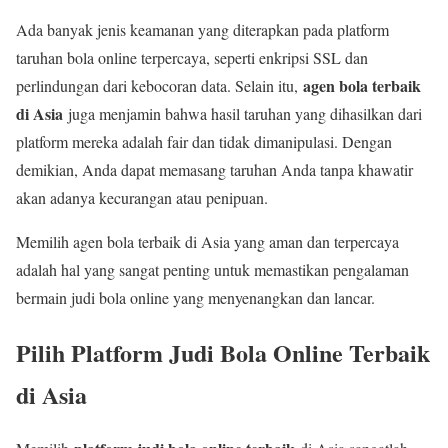
Ada banyak jenis keamanan yang diterapkan pada platform
taruhan bola online terpercaya, seperti enkripsi SSL dan
agen bola terbaik
perlindungan dari kebocoran data. Selain itu,
di Asia
juga menjamin bahwa hasil taruhan yang dihasilkan dari
platform mereka adalah fair dan tidak dimanipulasi. Dengan
demikian, Anda dapat memasang taruhan Anda tanpa khawatir
akan adanya kecurangan atau penipuan.
Memilih agen bola terbaik di Asia yang aman dan terpercaya
adalah hal yang sangat penting untuk memastikan pengalaman
bermain judi bola online yang menyenangkan dan lancar.
Pilih Platform Judi Bola Online Terbaik
di Asia