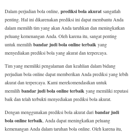
prediksi bola akurat
Dalam perjudian bola online,
sangatlah
penting. Hal ini dikarenakan prediksi ini dapat membantu Anda
dalam memilih tim yang akan Anda taruhkan dan meningkatkan
peluang kemenangan Anda. Oleh karena itu, sangat penting
bandar judi bola online terbaik
untuk memilih
yang
menyediakan prediksi bola yang akurat dan terpercaya.
Tim yang memiliki pengalaman dan keahlian dalam bidang
perjudian bola online dapat memberikan Anda prediksi yang lebih
akurat dan terpercaya. Kami merekomendasikan untuk
bandar judi bola online terbaik
memilih
yang memiliki reputasi
baik dan telah terbukti menyediakan prediksi bola akurat.
bandar judi
Dengan menggunakan prediksi bola akurat dari
bola online terbaik
, Anda dapat meningkatkan peluang
kemenangan Anda dalam taruhan bola online. Oleh karena itu,