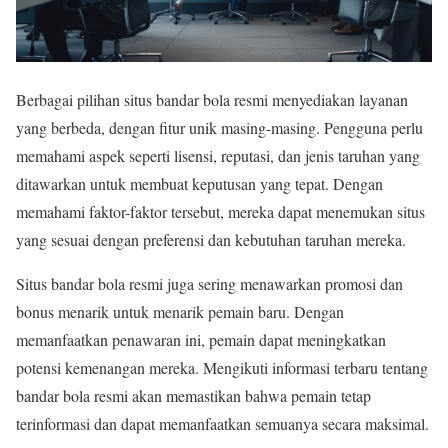
Berbagai pilihan situs bandar bola resmi menyediakan layanan
yang berbeda, dengan fitur unik masing-masing. Pengguna perlu
memahami aspek seperti lisensi, reputasi, dan jenis taruhan yang
ditawarkan untuk membuat keputusan yang tepat. Dengan
memahami faktor-faktor tersebut, mereka dapat menemukan situs
yang sesuai dengan preferensi dan kebutuhan taruhan mereka.
Situs bandar bola resmi juga sering menawarkan promosi dan
bonus menarik untuk menarik pemain baru. Dengan
memanfaatkan penawaran ini, pemain dapat meningkatkan
potensi kemenangan mereka. Mengikuti informasi terbaru tentang
bandar bola resmi akan memastikan bahwa pemain tetap
terinformasi dan dapat memanfaatkan semuanya secara maksimal.