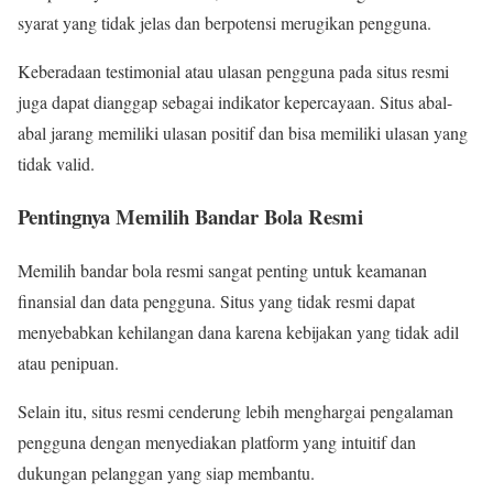
syarat yang tidak jelas dan berpotensi merugikan pengguna.
Keberadaan testimonial atau ulasan pengguna pada situs resmi
juga dapat dianggap sebagai indikator kepercayaan. Situs abal-
abal jarang memiliki ulasan positif dan bisa memiliki ulasan yang
tidak valid.
Pentingnya Memilih Bandar Bola Resmi
Memilih bandar bola resmi sangat penting untuk keamanan
finansial dan data pengguna. Situs yang tidak resmi dapat
menyebabkan kehilangan dana karena kebijakan yang tidak adil
atau penipuan.
Selain itu, situs resmi cenderung lebih menghargai pengalaman
pengguna dengan menyediakan platform yang intuitif dan
dukungan pelanggan yang siap membantu.