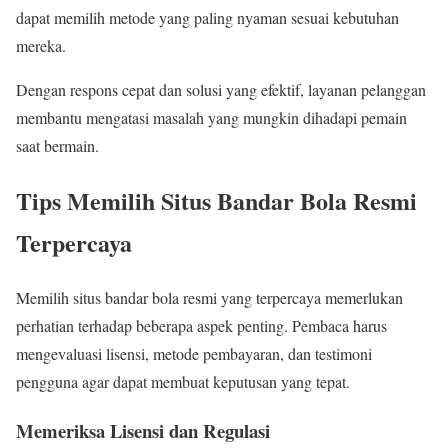
dapat memilih metode yang paling nyaman sesuai kebutuhan
mereka.
Dengan respons cepat dan solusi yang efektif, layanan pelanggan
membantu mengatasi masalah yang mungkin dihadapi pemain
saat bermain.
Tips Memilih Situs Bandar Bola Resmi
Terpercaya
Memilih situs bandar bola resmi yang terpercaya memerlukan
perhatian terhadap beberapa aspek penting. Pembaca harus
mengevaluasi lisensi, metode pembayaran, dan testimoni
pengguna agar dapat membuat keputusan yang tepat.
Memeriksa Lisensi dan Regulasi