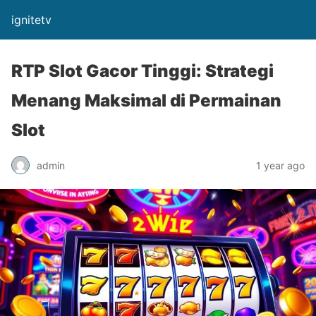
ignitetv
RTP Slot Gacor Tinggi: Strategi
Menang Maksimal di Permainan
Slot
admin
1 year ago