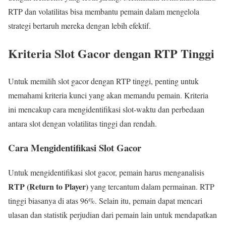
RTP dan volatilitas bisa membantu pemain dalam mengelola
strategi bertaruh mereka dengan lebih efektif.
Kriteria Slot Gacor dengan RTP Tinggi
Untuk memilih slot gacor dengan RTP tinggi, penting untuk
memahami kriteria kunci yang akan memandu pemain. Kriteria
ini mencakup cara mengidentifikasi slot-waktu dan perbedaan
antara slot dengan volatilitas tinggi dan rendah.
Cara Mengidentifikasi Slot Gacor
Untuk mengidentifikasi slot gacor, pemain harus menganalisis
RTP (Return to Player)
yang tercantum dalam permainan. RTP
tinggi biasanya di atas 96%. Selain itu, pemain dapat mencari
ulasan dan statistik perjudian dari pemain lain untuk mendapatkan