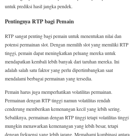
untuk prediksi hasil jangka pendek.
Pentingnya RTP bagi Pemain
RTP sangat penting bagi pemain untuk menentukan nilai dan
potensi permainan slot. Dengan memilih slot yang memiliki RTP
tinggi, pemain dapat meningkatkan peluang mereka untuk
mendapatkan kembali lebih banyak dari taruhan mereka. Ini
adalah salah satu faktor yang perlu dipertimbangkan saat
mendalami berbagai permainan yang tersedia.
Pemain harus juga memperhatikan volatilitas permainan.
Permainan dengan RTP tinggi namun volatilitas rendah
cenderung memberikan kemenangan kecil yang lebih sering.
Sebaliknya, permainan dengan RTP tinggi tetapi volatilitas tinggi
mungkin menawarkan kemenangan yang lebih besar, tetapi
dengan frekuensi yang lebih jarang. Memahami kombinasi antara