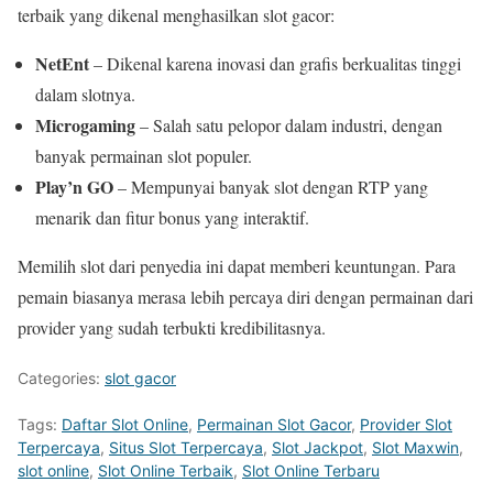
terbaik yang dikenal menghasilkan slot gacor:
NetEnt
– Dikenal karena inovasi dan grafis berkualitas tinggi
dalam slotnya.
Microgaming
– Salah satu pelopor dalam industri, dengan
banyak permainan slot populer.
Play’n GO
– Mempunyai banyak slot dengan RTP yang
menarik dan fitur bonus yang interaktif.
Memilih slot dari penyedia ini dapat memberi keuntungan. Para
pemain biasanya merasa lebih percaya diri dengan permainan dari
provider yang sudah terbukti kredibilitasnya.
Categories:
slot gacor
Tags:
Daftar Slot Online
,
Permainan Slot Gacor
,
Provider Slot
Terpercaya
,
Situs Slot Terpercaya
,
Slot Jackpot
,
Slot Maxwin
,
slot online
,
Slot Online Terbaik
,
Slot Online Terbaru