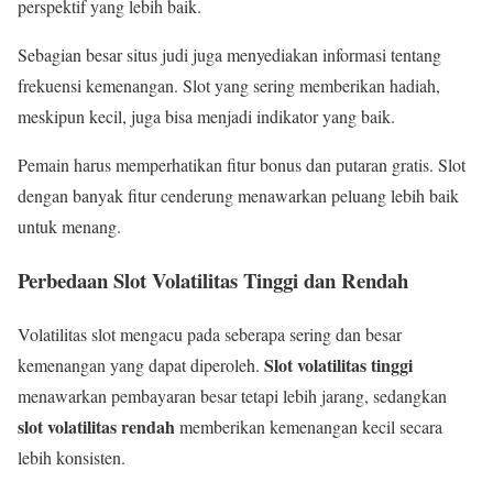
perspektif yang lebih baik.
Sebagian besar situs judi juga menyediakan informasi tentang
frekuensi kemenangan. Slot yang sering memberikan hadiah,
meskipun kecil, juga bisa menjadi indikator yang baik.
Pemain harus memperhatikan fitur bonus dan putaran gratis. Slot
dengan banyak fitur cenderung menawarkan peluang lebih baik
untuk menang.
Perbedaan Slot Volatilitas Tinggi dan Rendah
Volatilitas slot mengacu pada seberapa sering dan besar
Slot volatilitas tinggi
kemenangan yang dapat diperoleh.
menawarkan pembayaran besar tetapi lebih jarang, sedangkan
slot volatilitas rendah
memberikan kemenangan kecil secara
lebih konsisten.