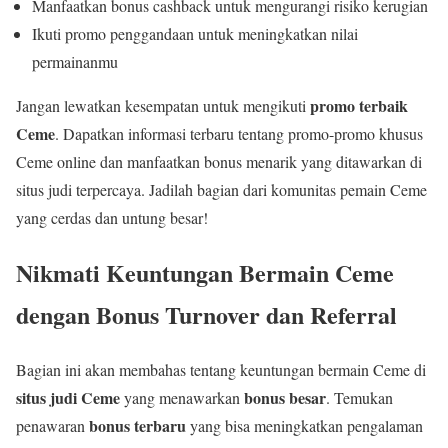
Manfaatkan bonus cashback untuk mengurangi risiko kerugian
Ikuti promo penggandaan untuk meningkatkan nilai
permainanmu
promo terbaik
Jangan lewatkan kesempatan untuk mengikuti
Ceme
. Dapatkan informasi terbaru tentang promo-promo khusus
Ceme online dan manfaatkan bonus menarik yang ditawarkan di
situs judi terpercaya. Jadilah bagian dari komunitas pemain Ceme
yang cerdas dan untung besar!
Nikmati Keuntungan Bermain Ceme
dengan Bonus Turnover dan Referral
Bagian ini akan membahas tentang keuntungan bermain Ceme di
situs judi Ceme
bonus besar
yang menawarkan
. Temukan
bonus terbaru
penawaran
yang bisa meningkatkan pengalaman