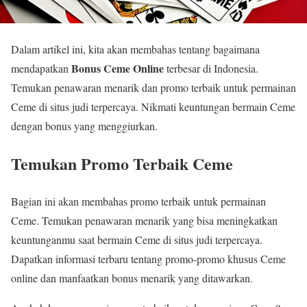
Dalam artikel ini, kita akan membahas tentang bagaimana
Bonus Ceme Online
mendapatkan
terbesar di Indonesia.
Temukan penawaran menarik dan promo terbaik untuk permainan
Ceme di situs judi terpercaya. Nikmati keuntungan bermain Ceme
dengan bonus yang menggiurkan.
Temukan Promo Terbaik Ceme
Bagian ini akan membahas promo terbaik untuk permainan
Ceme. Temukan penawaran menarik yang bisa meningkatkan
keuntunganmu saat bermain Ceme di situs judi terpercaya.
Dapatkan informasi terbaru tentang promo-promo khusus Ceme
online dan manfaatkan bonus menarik yang ditawarkan.