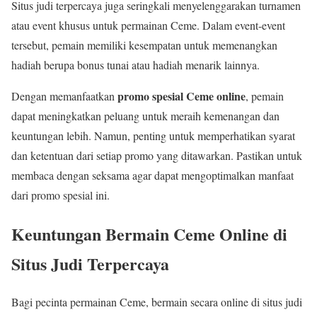
Situs judi terpercaya juga seringkali menyelenggarakan turnamen
atau event khusus untuk permainan Ceme. Dalam event-event
tersebut, pemain memiliki kesempatan untuk memenangkan
hadiah berupa bonus tunai atau hadiah menarik lainnya.
promo spesial Ceme online
Dengan memanfaatkan
, pemain
dapat meningkatkan peluang untuk meraih kemenangan dan
keuntungan lebih. Namun, penting untuk memperhatikan syarat
dan ketentuan dari setiap promo yang ditawarkan. Pastikan untuk
membaca dengan seksama agar dapat mengoptimalkan manfaat
dari promo spesial ini.
Keuntungan Bermain Ceme Online di
Situs Judi Terpercaya
Bagi pecinta permainan Ceme, bermain secara online di situs judi