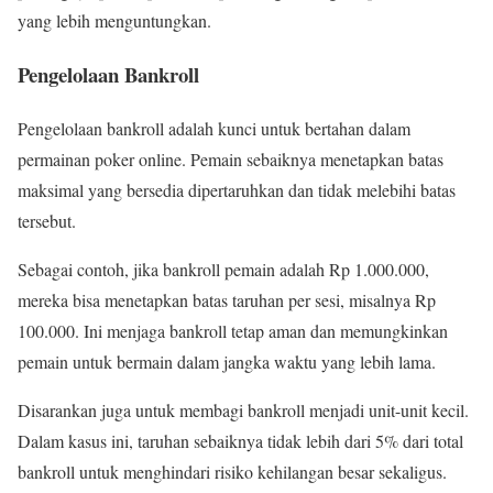
yang lebih menguntungkan.
Pengelolaan Bankroll
Pengelolaan bankroll adalah kunci untuk bertahan dalam
permainan poker online. Pemain sebaiknya menetapkan batas
maksimal yang bersedia dipertaruhkan dan tidak melebihi batas
tersebut.
Sebagai contoh, jika bankroll pemain adalah Rp 1.000.000,
mereka bisa menetapkan batas taruhan per sesi, misalnya Rp
100.000. Ini menjaga bankroll tetap aman dan memungkinkan
pemain untuk bermain dalam jangka waktu yang lebih lama.
Disarankan juga untuk membagi bankroll menjadi unit-unit kecil.
Dalam kasus ini, taruhan sebaiknya tidak lebih dari 5% dari total
bankroll untuk menghindari risiko kehilangan besar sekaligus.