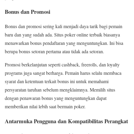
Bonus dan Promosi
Bonus dan promosi sering kali menjadi daya tarik bagi pemain
baru dan yang sudah ada. Situs poker online terbaik biasanya
menawarkan bonus pendaftaran yang menguntungkan. Ini bisa
berupa bonus setoran pertama atau tidak ada setoran.
Promosi berkelanjutan seperti cashback, freerolls, dan loyalty
programs juga sangat berharga. Pemain harus selalu membaca
syarat dan ketentuan terkait bonus ini untuk memahami
persyaratan taruhan sebelum mengklaimnya. Memilih situs
dengan penawaran bonus yang menguntungkan dapat
memberikan nilai lebih saat bermain poker.
Antarmuka Pengguna dan Kompatibilitas Perangkat