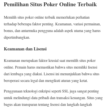
Pemilihan Situs Poker Online Terbaik
Memilih situs poker online terbaik memerlukan perhatian
terhadap beberapa faktor penting. Keamanan, variasi permainan,
bonus, dan antarmuka pengguna adalah aspek utama yang harus
dipertimbangkan.
Keamanan dan Lisensi
Keamanan merupakan faktor krusial saat memilih situs poker
online. Pemain harus memastikan bahwa situs memiliki lisensi
dari lembaga yang diakui. Lisensi ini menunjukkan bahwa situs
beroperasi secara legal dan mengikuti aturan yang ketat.
Penggunaan teknologi enkripsi seperti SSL juga sangat penting
untuk melindungi data pribadi dan transaksi keuangan. Situs yang
bagus akan transparan tentang lisensi dan langkah-langkah