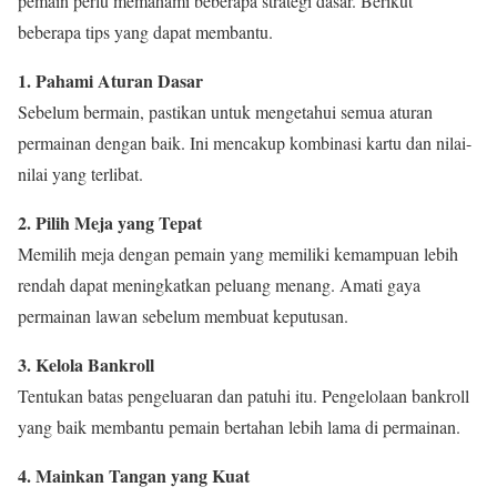
pemain perlu memahami beberapa strategi dasar. Berikut
beberapa tips yang dapat membantu.
1. Pahami Aturan Dasar
Sebelum bermain, pastikan untuk mengetahui semua aturan
permainan dengan baik. Ini mencakup kombinasi kartu dan nilai-
nilai yang terlibat.
2. Pilih Meja yang Tepat
Memilih meja dengan pemain yang memiliki kemampuan lebih
rendah dapat meningkatkan peluang menang. Amati gaya
permainan lawan sebelum membuat keputusan.
3. Kelola Bankroll
Tentukan batas pengeluaran dan patuhi itu. Pengelolaan bankroll
yang baik membantu pemain bertahan lebih lama di permainan.
4. Mainkan Tangan yang Kuat