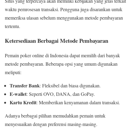
Situs yang terpercaya akan memiliki kebijakan yang jelas terkait
waktu pemrosesan transaksi. Pengguna juga disarankan untuk
memeriksa ulasan sebelum menggunakan metode pembayaran
tertentu.
Ketersediaan Berbagai Metode Pembayaran
Pemain poker online di Indonesia dapat memilih dari banyak
metode pembayaran. Beberapa opsi yang umum digunakan
meliputi:
Transfer Bank
: Fleksibel dan biasa digunakan.
E-wallet
: Seperti OVO, DANA, dan GoPay.
Kartu Kredit
: Memberikan kenyamanan dalam transaksi.
Adanya berbagai pilihan memudahkan pemain untuk
menyesuaikan dengan preferensi masing-masing.