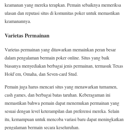
keamanan yang mereka terapkan. Pemain sebaiknya memeriksa
ulasan dan reputasi situs di komunitas poker untuk memastikan
keamanannya.
Varietas Permainan
Varietas permainan yang ditawarkan memainkan peran besar
dalam pengalaman bermain poker online. Situs yang baik
biasanya menyediakan berbagai jenis permainan, termasuk Texas
Hold’em, Omaha, dan Seven-card Stud.
Pemain juga harus mencari situs yang menawarkan turnamen,
cash games, dan berbagai batas taruhan. Keberagaman ini
memastikan bahwa pemain dapat menemukan permainan yang
sesuai dengan level keterampilan dan preferensi mereka. Selain
itu, kemampuan untuk mencoba variasi baru dapat meningkatkan
pengalaman bermain secara keseluruhan.