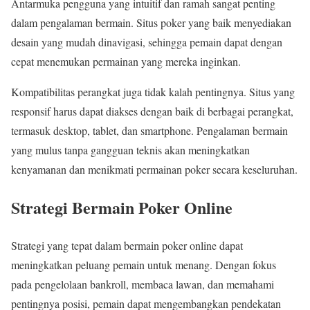
Antarmuka pengguna yang intuitif dan ramah sangat penting
dalam pengalaman bermain. Situs poker yang baik menyediakan
desain yang mudah dinavigasi, sehingga pemain dapat dengan
cepat menemukan permainan yang mereka inginkan.
Kompatibilitas perangkat juga tidak kalah pentingnya. Situs yang
responsif harus dapat diakses dengan baik di berbagai perangkat,
termasuk desktop, tablet, dan smartphone. Pengalaman bermain
yang mulus tanpa gangguan teknis akan meningkatkan
kenyamanan dan menikmati permainan poker secara keseluruhan.
Strategi Bermain Poker Online
Strategi yang tepat dalam bermain poker online dapat
meningkatkan peluang pemain untuk menang. Dengan fokus
pada pengelolaan bankroll, membaca lawan, dan memahami
pentingnya posisi, pemain dapat mengembangkan pendekatan