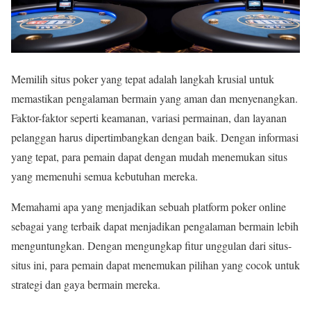
Memilih situs poker yang tepat adalah langkah krusial untuk
memastikan pengalaman bermain yang aman dan menyenangkan.
Faktor-faktor seperti keamanan, variasi permainan, dan layanan
pelanggan harus dipertimbangkan dengan baik. Dengan informasi
yang tepat, para pemain dapat dengan mudah menemukan situs
yang memenuhi semua kebutuhan mereka.
Memahami apa yang menjadikan sebuah platform poker online
sebagai yang terbaik dapat menjadikan pengalaman bermain lebih
menguntungkan. Dengan mengungkap fitur unggulan dari situs-
situs ini, para pemain dapat menemukan pilihan yang cocok untuk
strategi dan gaya bermain mereka.