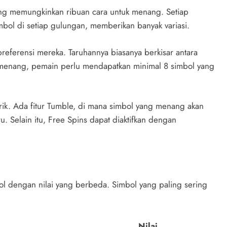
ng memungkinkan ribuan cara untuk menang. Setiap
mbol di setiap gulungan, memberikan banyak variasi.
eferensi mereka. Taruhannya biasanya berkisar antara
menang, pemain perlu mendapatkan minimal 8 simbol yang
ik. Ada fitur Tumble, di mana simbol yang menang akan
 Selain itu, Free Spins dapat diaktifkan dengan
 dengan nilai yang berbeda. Simbol yang paling sering
Nilai