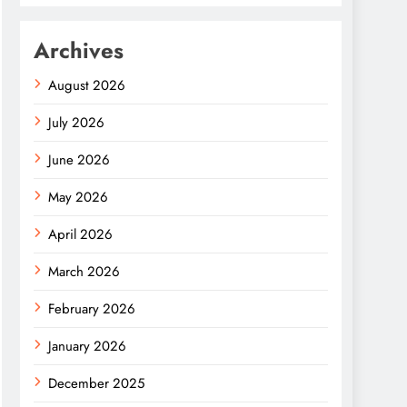
Archives
August 2026
July 2026
June 2026
May 2026
April 2026
March 2026
February 2026
January 2026
December 2025