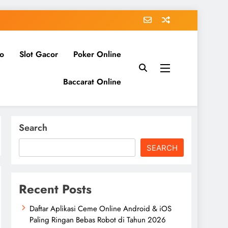
no
Slot Gacor
Poker Online
Baccarat Online
Search
SEARCH
Recent Posts
Daftar Aplikasi Ceme Online Android & iOS
Paling Ringan Bebas Robot di Tahun 2026