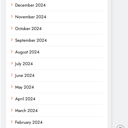
December 2024
November 2024
October 2024
September 2024
August 2024
July 2024
June 2024
May 2024
April 2024
March 2024
February 2024