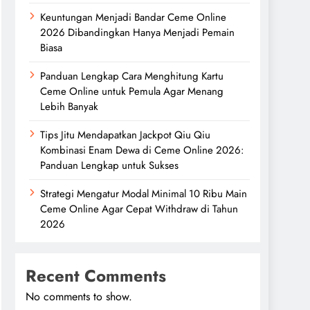
Keuntungan Menjadi Bandar Ceme Online
2026 Dibandingkan Hanya Menjadi Pemain
Biasa
Panduan Lengkap Cara Menghitung Kartu
Ceme Online untuk Pemula Agar Menang
Lebih Banyak
Tips Jitu Mendapatkan Jackpot Qiu Qiu
Kombinasi Enam Dewa di Ceme Online 2026:
Panduan Lengkap untuk Sukses
Strategi Mengatur Modal Minimal 10 Ribu Main
Ceme Online Agar Cepat Withdraw di Tahun
2026
Recent Comments
No comments to show.