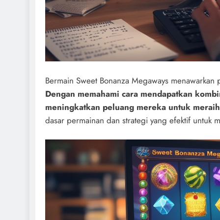
Bermain Sweet Bonanza Megaways menawarkan p
Dengan memahami cara mendapatkan kombin
meningkatkan peluang mereka untuk meraih h
dasar permainan dan strategi yang efektif untu