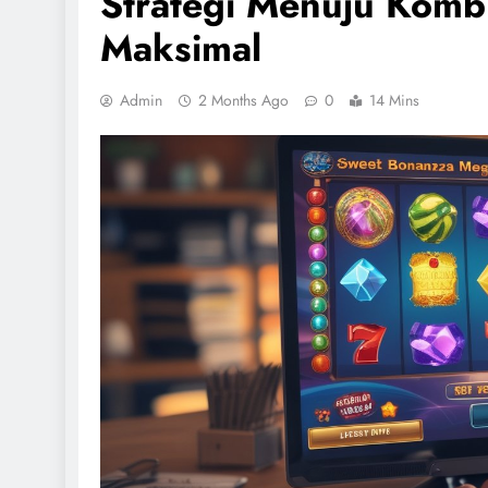
Strategi Menuju Kom
Maksimal
Admin
2 Months Ago
0
14 Mins