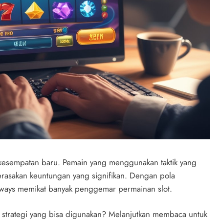
kesempatan baru. Pemain yang menggunakan taktik yang
erasakan keuntungan yang signifikan. Dengan pola
ays memikat banyak penggemar permainan slot.
n strategi yang bisa digunakan? Melanjutkan membaca untuk