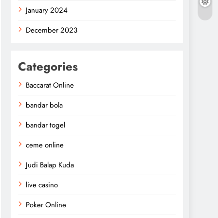
January 2024
December 2023
Categories
Baccarat Online
bandar bola
bandar togel
ceme online
Judi Balap Kuda
live casino
Poker Online