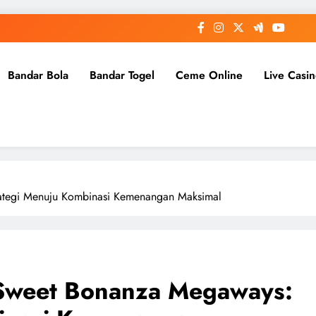
Bandar Bola
Bandar Togel
Ceme Online
Live Casi
ategi Menuju Kombinasi Kemenangan Maksimal
Sweet Bonanza Megaways: