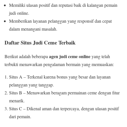
Memiliki ulasan positif dan reputasi baik di kalangan pemain
judi online.
Memberikan layanan pelanggan yang responsif dan cepat
dalam menangani masalah.
Daftar Situs Judi Ceme Terbaik
agen judi ceme online
Berikut adalah beberapa
yang telah
terbukti menawarkan pengalaman bermain yang memuaskan:
Situs A – Terkenal karena bonus yang besar dan layanan
pelanggan yang tanggap.
Situs B – Menawarkan beragam permainan ceme dengan fitur
menarik.
Situs C – Dikenal aman dan terpercaya, dengan ulasan positif
dari pemain.