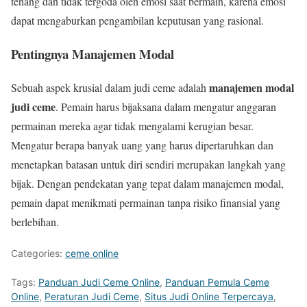
tenang dan tidak tergoda oleh emosi saat bermain, karena emosi
dapat mengaburkan pengambilan keputusan yang rasional.
Pentingnya Manajemen Modal
manajemen modal
Sebuah aspek krusial dalam judi ceme adalah
judi ceme
. Pemain harus bijaksana dalam mengatur anggaran
permainan mereka agar tidak mengalami kerugian besar.
Mengatur berapa banyak uang yang harus dipertaruhkan dan
menetapkan batasan untuk diri sendiri merupakan langkah yang
bijak. Dengan pendekatan yang tepat dalam manajemen modal,
pemain dapat menikmati permainan tanpa risiko finansial yang
berlebihan.
Categories:
ceme online
Tags:
Panduan Judi Ceme Online
,
Panduan Pemula Ceme
Online
,
Peraturan Judi Ceme
,
Situs Judi Online Terpercaya
,