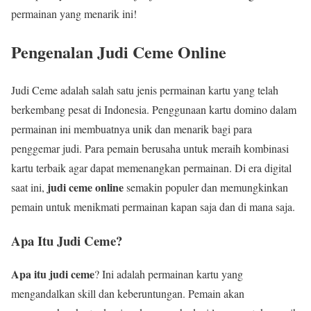
permainan yang menarik ini!
Pengenalan Judi Ceme Online
Judi Ceme adalah salah satu jenis permainan kartu yang telah
berkembang pesat di Indonesia. Penggunaan kartu domino dalam
permainan ini membuatnya unik dan menarik bagi para
penggemar judi. Para pemain berusaha untuk meraih kombinasi
kartu terbaik agar dapat memenangkan permainan. Di era digital
judi ceme online
saat ini,
semakin populer dan memungkinkan
pemain untuk menikmati permainan kapan saja dan di mana saja.
Apa Itu Judi Ceme?
Apa itu judi ceme
? Ini adalah permainan kartu yang
mengandalkan skill dan keberuntungan. Pemain akan