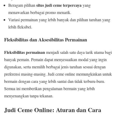
situs judi ceme terpercaya
Beragam pilihan
yang
menawarkan berbagai promo menarik.
Variasi permainan yang lebih banyak dan pilihan taruhan yang
lebih fleksibel.
Fleksibilitas dan Aksesibilitas Permainan
Fleksibilitas permainan
menjadi salah satu daya tarik utama bagi
banyak pemain. Pemain dapat menyesuaikan modal yang ingin
digunakan, serta memilih berbagai jenis taruhan sesuai dengan
preferensi masing-masing. Judi ceme online memungkinkan untuk
bermain dengan cara yang lebih santai dan tidak terburu-buru.
Semua ini memberikan pengalaman bermain yang lebih
menyenangkan tanpa tekanan.
Judi Ceme Online: Aturan dan Cara