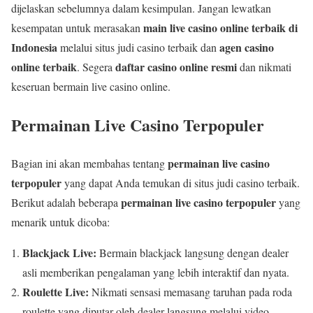
dijelaskan sebelumnya dalam kesimpulan. Jangan lewatkan
main live casino online terbaik di
kesempatan untuk merasakan
Indonesia
agen casino
melalui situs judi casino terbaik dan
online terbaik
daftar casino online resmi
. Segera
dan nikmati
keseruan bermain live casino online.
Permainan Live Casino Terpopuler
permainan live casino
Bagian ini akan membahas tentang
terpopuler
yang dapat Anda temukan di situs judi casino terbaik.
permainan live casino terpopuler
Berikut adalah beberapa
yang
menarik untuk dicoba:
Blackjack Live:
Bermain blackjack langsung dengan dealer
asli memberikan pengalaman yang lebih interaktif dan nyata.
Roulette Live:
Nikmati sensasi memasang taruhan pada roda
roulette yang diputar oleh dealer langsung melalui video