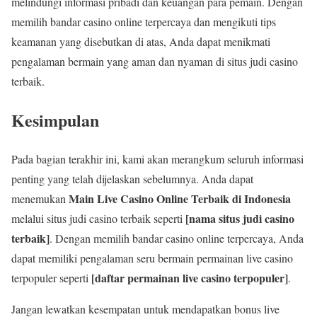
melindungi informasi pribadi dan keuangan para pemain. Dengan
memilih bandar casino online terpercaya dan mengikuti tips
keamanan yang disebutkan di atas, Anda dapat menikmati
pengalaman bermain yang aman dan nyaman di situs judi casino
terbaik.
Kesimpulan
Pada bagian terakhir ini, kami akan merangkum seluruh informasi
penting yang telah dijelaskan sebelumnya. Anda dapat
Main Live Casino Online Terbaik di Indonesia
menemukan
[nama situs judi casino
melalui situs judi casino terbaik seperti
terbaik]
. Dengan memilih bandar casino online terpercaya, Anda
dapat memiliki pengalaman seru bermain permainan live casino
[daftar permainan live casino terpopuler]
terpopuler seperti
.
Jangan lewatkan kesempatan untuk mendapatkan bonus live