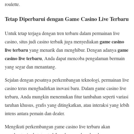
roulette.
Tetap Diperbarui dengan Game Casino Live Terbaru
Untuk tetap terjaga dengan tren terbaru dalam permainan live
game casino
casino, situs judi casino terbaik juga menyediakan
live terbaru
game
yang menarik dan menghibur. Dengan adanya
casino live terbaru
, Anda dapat mencoba pengalaman bermain
yang segar dan menantang.
Sejalan dengan pesatnya perkembangan teknologi, permainan live
casino terus menghadirkan inovasi baru. Dalam game casino live
terbaru, Anda mungkin menemukan fitur tambahan seperti variasi
taruhan khusus, grafis yang ditingkatkan, atau interaksi yang lebih
intens antara pemain dan dealer.
Mengikuti perkembangan game casino live terbaru akan