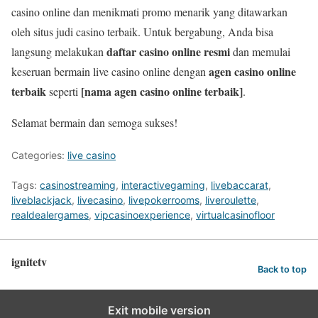
casino online dan menikmati promo menarik yang ditawarkan
oleh situs judi casino terbaik. Untuk bergabung, Anda bisa
daftar casino online resmi
langsung melakukan
dan memulai
agen casino online
keseruan bermain live casino online dengan
terbaik
[nama agen casino online terbaik]
seperti
.
Selamat bermain dan semoga sukses!
Categories:
live casino
Tags:
casinostreaming
,
interactivegaming
,
livebaccarat
,
liveblackjack
,
livecasino
,
livepokerrooms
,
liveroulette
,
realdealergames
,
vipcasinoexperience
,
virtualcasinofloor
ignitetv
Back to top
Exit mobile version