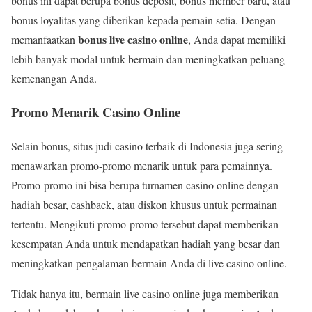
bonus ini dapat berupa bonus deposit, bonus member baru, atau
bonus loyalitas yang diberikan kepada pemain setia. Dengan
bonus live casino online
memanfaatkan
, Anda dapat memiliki
lebih banyak modal untuk bermain dan meningkatkan peluang
kemenangan Anda.
Promo Menarik Casino Online
Selain bonus, situs judi casino terbaik di Indonesia juga sering
menawarkan promo-promo menarik untuk para pemainnya.
Promo-promo ini bisa berupa turnamen casino online dengan
hadiah besar, cashback, atau diskon khusus untuk permainan
tertentu. Mengikuti promo-promo tersebut dapat memberikan
kesempatan Anda untuk mendapatkan hadiah yang besar dan
meningkatkan pengalaman bermain Anda di live casino online.
Tidak hanya itu, bermain live casino online juga memberikan