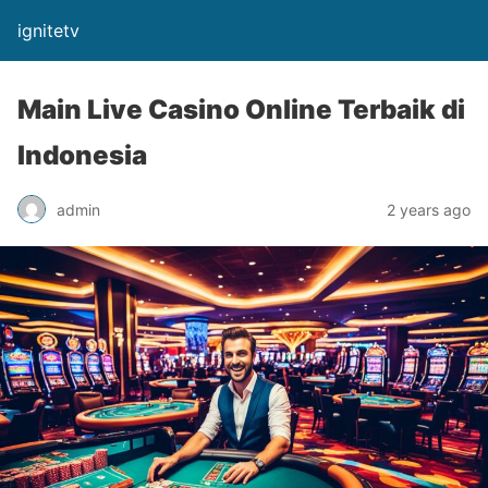
ignitetv
Main Live Casino Online Terbaik di
Indonesia
admin
2 years ago