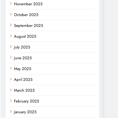
November 2025
October 2025
September 2025
August 2025
July 2025
June 2025
May 2025
April 2025
March 2025
February 2025
January 2025