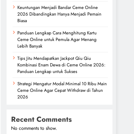
Keuntungan Menjadi Bandar Ceme Online
2026 Dibandingkan Hanya Menjadi Pemain
Biasa
Panduan Lengkap Cara Menghitung Kartu
Ceme Online untuk Pemula Agar Menang
Lebih Banyak
Tips Jitu Mendapatkan Jackpot Qiu Qiu
Kombinasi Enam Dewa di Ceme Online 2026:
Panduan Lengkap untuk Sukses
Strategi Mengatur Modal Minimal 10 Ribu Main
Ceme Online Agar Cepat Withdraw di Tahun
2026
Recent Comments
No comments to show.