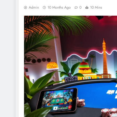
Admin
10 Months Ago
0
10 Mins