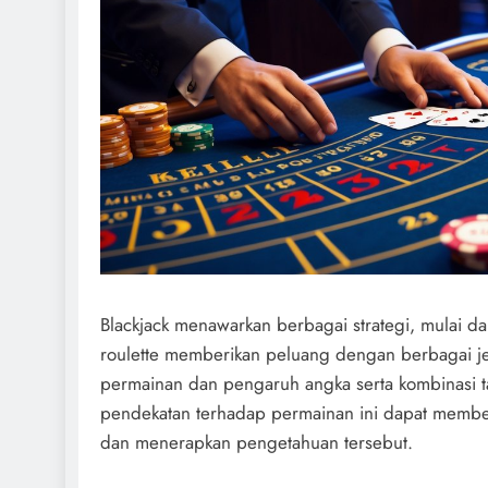
Blackjack menawarkan berbagai strategi, mulai da
roulette memberikan peluang dengan berbagai jen
permainan dan pengaruh angka serta kombinasi 
pendekatan terhadap permainan ini dapat member
dan menerapkan pengetahuan tersebut.