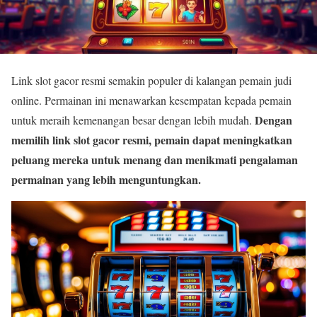
Link slot gacor resmi semakin populer di kalangan pemain judi
online. Permainan ini menawarkan kesempatan kepada pemain
Dengan
untuk meraih kemenangan besar dengan lebih mudah.
memilih link slot gacor resmi, pemain dapat meningkatkan
peluang mereka untuk menang dan menikmati pengalaman
permainan yang lebih menguntungkan.