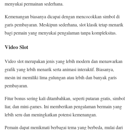
menyukai permainan sederhana.
Kemenangan biasanya dicapai dengan mencocokkan simbol di
garis pembayaran. Meskipun sederhana, slot klasik tetap menarik
bagi pemain yang menyukai pengalaman tanpa kompleksitas.
Video Slot
Video slot merupakan jenis yang lebih modern dan menawarkan
grafik yang lebih menarik serta animasi interaktif. Biasanya,
mesin ini memiliki lima gulungan atau lebih dan banyak garis
pembayaran.
Fitur bonus sering kali ditambahkan, seperti putaran gratis, simbol
liar, dan mini-games. Ini memberikan pengalaman bermain yang
lebih seru dan meningkatkan potensi kemenangan.
Pemain dapat menikmati berbagai tema yang berbeda, mulai dari