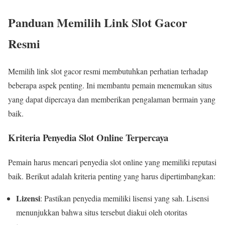
Panduan Memilih Link Slot Gacor
Resmi
Memilih link slot gacor resmi membutuhkan perhatian terhadap
beberapa aspek penting. Ini membantu pemain menemukan situs
yang dapat dipercaya dan memberikan pengalaman bermain yang
baik.
Kriteria Penyedia Slot Online Terpercaya
Pemain harus mencari penyedia slot online yang memiliki reputasi
baik. Berikut adalah kriteria penting yang harus dipertimbangkan:
Lizensi
: Pastikan penyedia memiliki lisensi yang sah. Lisensi
menunjukkan bahwa situs tersebut diakui oleh otoritas