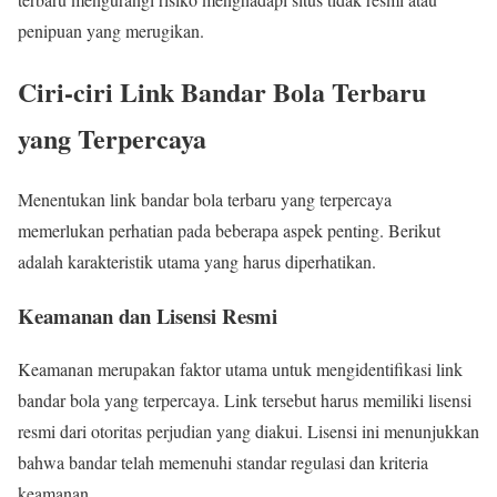
penipuan yang merugikan.
Ciri-ciri Link Bandar Bola Terbaru
yang Terpercaya
Menentukan link bandar bola terbaru yang terpercaya
memerlukan perhatian pada beberapa aspek penting. Berikut
adalah karakteristik utama yang harus diperhatikan.
Keamanan dan Lisensi Resmi
Keamanan merupakan faktor utama untuk mengidentifikasi link
bandar bola yang terpercaya. Link tersebut harus memiliki lisensi
resmi dari otoritas perjudian yang diakui. Lisensi ini menunjukkan
bahwa bandar telah memenuhi standar regulasi dan kriteria
keamanan.