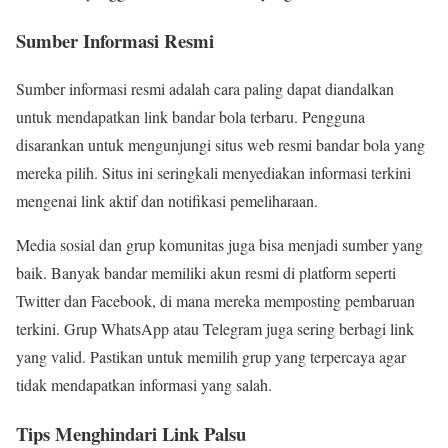
Sumber Informasi Resmi
Sumber informasi resmi adalah cara paling dapat diandalkan
untuk mendapatkan link bandar bola terbaru. Pengguna
disarankan untuk mengunjungi situs web resmi bandar bola yang
mereka pilih. Situs ini seringkali menyediakan informasi terkini
mengenai link aktif dan notifikasi pemeliharaan.
Media sosial dan grup komunitas juga bisa menjadi sumber yang
baik. Banyak bandar memiliki akun resmi di platform seperti
Twitter dan Facebook, di mana mereka memposting pembaruan
terkini. Grup WhatsApp atau Telegram juga sering berbagi link
yang valid. Pastikan untuk memilih grup yang terpercaya agar
tidak mendapatkan informasi yang salah.
Tips Menghindari Link Palsu