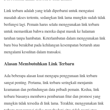
Link terbaru adalah yang telah diperbarui untuk mengatasi
masalah akses tertentu, sedangkan link lama mungkin sudah tidak
berfungsi lagi. Pemain harus selalu menggunakan link terbaru
untuk memastikan bahwa mereka dapat masuk ke halaman
taruhan tanpa hambatan. Keterlambatan dalam menggunakan link
baru bisa berakibat pada kehilangan kesempatan bertaruh atau
mengalami kesulitan dalam transaksi.
Alasan Membutuhkan Link Terbaru
Ada beberapa alasan kuat mengapa penggunaan link terbaru
sangat penting. Pertama, link terbaru seringkali menjamin
keamanan dan perlindungan data pribadi pemain. Kedua, link
terbaru biasanya membawa pembaruan fitur dan promosi yang
mungkin tidak tersedia di link lama. Terakhir, menggunakan link
terbaru mengurangi risiko menghadapi situs tidak resmi atau