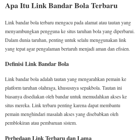
Apa Itu Link Bandar Bola Terbaru
Link bandar bola terbaru mengacu pada alamat atau tautan yang
menyambungkan pengguna ke situs taruhan bola yang diperbarui.
Dalam dunia taruhan, penting untuk selalu menggunakan link
yang tepat agar pengalaman bertaruh menjadi aman dan efisien.
Definisi Link Bandar Bola
Link bandar bola adalah tautan yang mengarahkan pemain ke
platform taruhan olahraga, khususnya sepakbola. Tautan ini
biasanya disediakan oleh bandar untuk memudahkan akses ke
situs mereka. Link terbaru penting karena dapat membantu
pemain menghindari masalah akses yang disebabkan oleh
pemblokiran atau pembaruan sistem.
Perbedaan Link Terbaru dan Lama