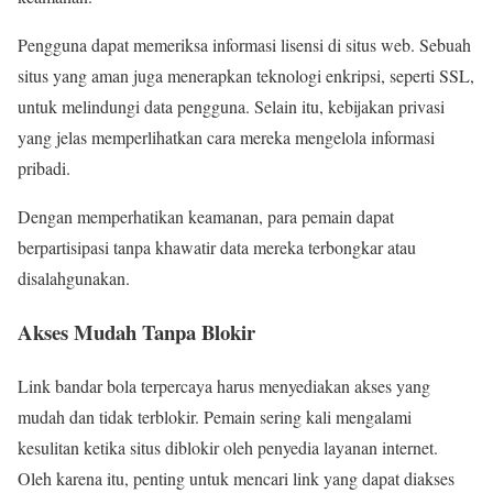
Pengguna dapat memeriksa informasi lisensi di situs web. Sebuah
situs yang aman juga menerapkan teknologi enkripsi, seperti SSL,
untuk melindungi data pengguna. Selain itu, kebijakan privasi
yang jelas memperlihatkan cara mereka mengelola informasi
pribadi.
Dengan memperhatikan keamanan, para pemain dapat
berpartisipasi tanpa khawatir data mereka terbongkar atau
disalahgunakan.
Akses Mudah Tanpa Blokir
Link bandar bola terpercaya harus menyediakan akses yang
mudah dan tidak terblokir. Pemain sering kali mengalami
kesulitan ketika situs diblokir oleh penyedia layanan internet.
Oleh karena itu, penting untuk mencari link yang dapat diakses