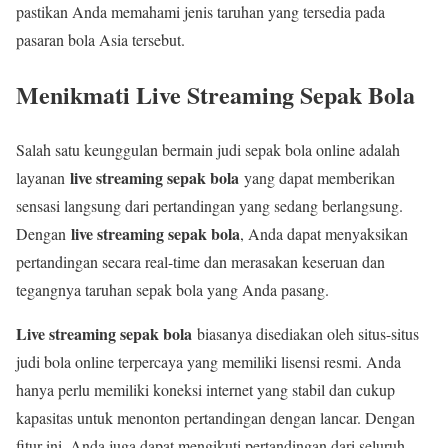
pastikan Anda memahami jenis taruhan yang tersedia pada
pasaran bola Asia tersebut.
Menikmati Live Streaming Sepak Bola
Salah satu keunggulan bermain judi sepak bola online adalah
live streaming sepak bola
layanan
yang dapat memberikan
sensasi langsung dari pertandingan yang sedang berlangsung.
live streaming sepak bola
Dengan
, Anda dapat menyaksikan
pertandingan secara real-time dan merasakan keseruan dan
tegangnya taruhan sepak bola yang Anda pasang.
Live streaming sepak bola
biasanya disediakan oleh situs-situs
judi bola online terpercaya yang memiliki lisensi resmi. Anda
hanya perlu memiliki koneksi internet yang stabil dan cukup
kapasitas untuk menonton pertandingan dengan lancar. Dengan
fitur ini, Anda juga dapat mengikuti pertandingan dari seluruh