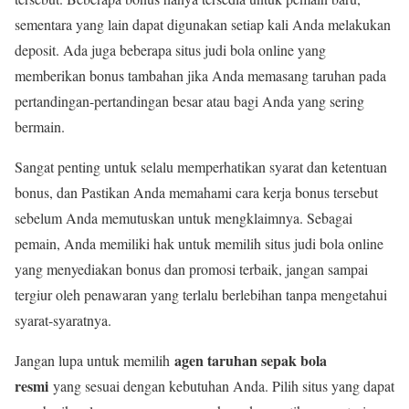
sementara yang lain dapat digunakan setiap kali Anda melakukan
deposit. Ada juga beberapa situs judi bola online yang
memberikan bonus tambahan jika Anda memasang taruhan pada
pertandingan-pertandingan besar atau bagi Anda yang sering
bermain.
Sangat penting untuk selalu memperhatikan syarat dan ketentuan
bonus, dan Pastikan Anda memahami cara kerja bonus tersebut
sebelum Anda memutuskan untuk mengklaimnya. Sebagai
pemain, Anda memiliki hak untuk memilih situs judi bola online
yang menyediakan bonus dan promosi terbaik, jangan sampai
tergiur oleh penawaran yang terlalu berlebihan tanpa mengetahui
syarat-syaratnya.
agen taruhan sepak bola
Jangan lupa untuk memilih
resmi
yang sesuai dengan kebutuhan Anda. Pilih situs yang dapat