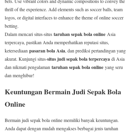
bets. Use vibrant colors and dynamic compositions to convey the
thrill of the experience. Add elements such as soccer balls, team
logos, or digital interfaces to enhance the theme of online soccer
betting.
taruhan sepak bola online
Dalam mencari situs-situs
Asia
terpercaya, pastikan Anda memperhatikan reputasi situs,
pasaran bola Asia
ketersediaan
, dan prediksi pertandingan yang
situs judi sepak bola terpercaya
akurat. Kunjungi situs-
di Asia
taruhan sepak bola online
dan nikmati pengalaman
yang seru
dan menghibur!
Keuntungan Bermain Judi Sepak Bola
Online
Bermain judi sepak bola online memiliki banyak keuntungan.
Anda dapat dengan mudah mengakses berbagai jenis taruhan