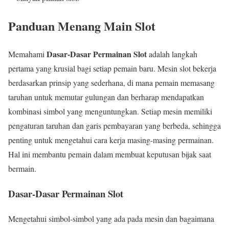
Panduan Menang Main Slot
Dasar-Dasar Permainan Slot
Memahami
adalah langkah
pertama yang krusial bagi setiap pemain baru. Mesin slot bekerja
berdasarkan prinsip yang sederhana, di mana pemain memasang
taruhan untuk memutar gulungan dan berharap mendapatkan
kombinasi simbol yang menguntungkan. Setiap mesin memiliki
pengaturan taruhan dan garis pembayaran yang berbeda, sehingga
penting untuk mengetahui cara kerja masing-masing permainan.
Hal ini membantu pemain dalam membuat keputusan bijak saat
bermain.
Dasar-Dasar Permainan Slot
Mengetahui simbol-simbol yang ada pada mesin dan bagaimana