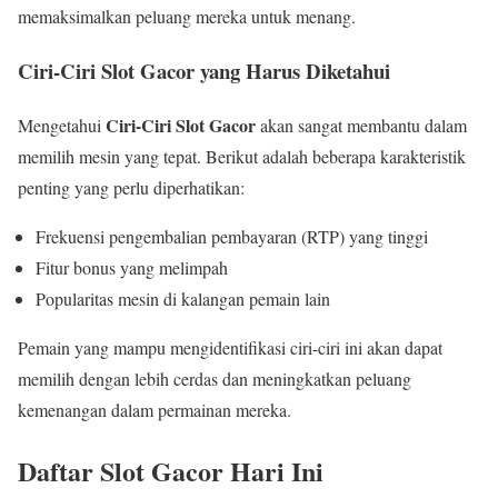
memaksimalkan peluang mereka untuk menang.
Ciri-Ciri Slot Gacor yang Harus Diketahui
Ciri-Ciri Slot Gacor
Mengetahui
akan sangat membantu dalam
memilih mesin yang tepat. Berikut adalah beberapa karakteristik
penting yang perlu diperhatikan:
Frekuensi pengembalian pembayaran (RTP) yang tinggi
Fitur bonus yang melimpah
Popularitas mesin di kalangan pemain lain
Pemain yang mampu mengidentifikasi ciri-ciri ini akan dapat
memilih dengan lebih cerdas dan meningkatkan peluang
kemenangan dalam permainan mereka.
Daftar Slot Gacor Hari Ini