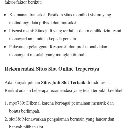
faktor-faktor berikut:
Keamanan transaksi: Pastikan situs memiliki sistem yang
melindungi data pribadi dan transaksi.
Lisensi resmi: Situs judi yang terdaftar dan memiliki izin resmi
menawarkan jaminan kepada pemain.
Pelayanan pelanggan: Responsif dan profesional dalam
menangani masalah yang mungkin timbul.
Rekomendasi Situs Slot Online Terpercaya
Situs Judi Slot Terbaik
Ada banyak pilihan
di Indonesia.
Berikut adalah beberapa recomendasi yang telah terbukti kredibel:
mpo789: Dikenal karena berbagai permainan menarik dan
bonus berlimpah.
slot88: Menawarkan pengalaman bermain yang lancar dan
banyak pilihan slot.