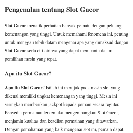
Pengenalan tentang Slot Gacor
Slot Gacor
menarik perhatian banyak pemain dengan peluang
kemenangan yang tinggi. Untuk memahami fenomena ini, penting
untuk menggali lebih dalam mengenai apa yang dimaksud dengan
Slot Gacor
serta ciri-cirinya yang dapat membantu dalam
pemilihan mesin yang tepat.
Apa itu Slot Gacor?
Apa itu Slot Gacor
? Istilah ini merujuk pada mesin slot yang
dikenal memiliki tingkat kemenangan yang tinggi. Mesin ini
seringkali memberikan jackpot kepada pemain secara reguler.
Penyedia permainan terkemuka mengembangkan Slot Gacor,
menjamin kualitas dan keadilan permainan yang ditawarkan.
Dengan pemahaman yang baik mengenai slot ini, pemain dapat