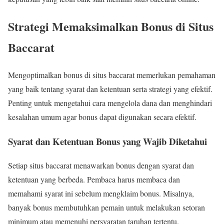
Strategi Memaksimalkan Bonus di Situs
Baccarat
Mengoptimalkan bonus di situs baccarat memerlukan pemahaman
yang baik tentang syarat dan ketentuan serta strategi yang efektif.
Penting untuk mengetahui cara mengelola dana dan menghindari
kesalahan umum agar bonus dapat digunakan secara efektif.
Syarat dan Ketentuan Bonus yang Wajib Diketahui
Setiap situs baccarat menawarkan bonus dengan syarat dan
ketentuan yang berbeda. Pembaca harus membaca dan
memahami syarat ini sebelum mengklaim bonus. Misalnya,
banyak bonus membutuhkan pemain untuk melakukan setoran
minimum atau memenuhi persyaratan taruhan tertentu.