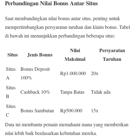
Perbandingan Nilai Bonus Antar Situs
Saat membandingkan nilai bonus antar situs, penting untuk
mempertimbangkan persyaratan taruhan dan klaim bonus. Tabel
di bawah ini menunjukkan perbandingan beberapa situs:
Nilai
Persyaratan
Situs
Jenis Bonus
Maksimal
Taruhan
Situs
Bonus Deposit
Rp1.000.000
20x
A
100%
Situs
Cashback 10%
Tanpa Batas
Tidak ada
B
Situs
Bonus Sambutan
Rp500.000
15x
C
Data ini membantu pemain memahami mana yang memberikan
nilai lebih baik berdasarkan kebutuhan mereka.