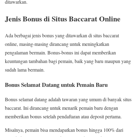
ditawarkan.
Jenis Bonus di Situs Baccarat Online
Ada berbagai jenis bonus yang ditawarkan di situs baccarat
online, masing-masing dirancang untuk meningkatkan
pengalaman bermain. Bonus-bonus ini dapat memberikan
keuntungan tambahan bagi pemain, baik yang baru maupun yang
sudah lama bermain.
Bonus Selamat Datang untuk Pemain Baru
Bonus selamat datang adalah tawaran yang umum di banyak situs
baccarat. Ini dirancang untuk menarik pemain baru dengan
memberikan bonus setelah pendaftaran atau deposit pertama.
Misalnya, pemain bisa mendapatkan bonus hingga 100% dari