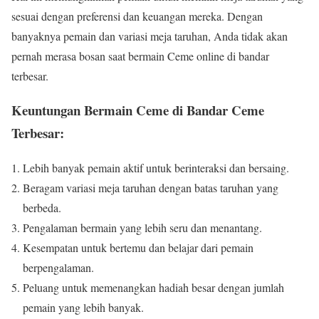
sesuai dengan preferensi dan keuangan mereka. Dengan
banyaknya pemain dan variasi meja taruhan, Anda tidak akan
pernah merasa bosan saat bermain Ceme online di bandar
terbesar.
Keuntungan Bermain Ceme di Bandar Ceme
Terbesar:
Lebih banyak pemain aktif untuk berinteraksi dan bersaing.
Beragam variasi meja taruhan dengan batas taruhan yang
berbeda.
Pengalaman bermain yang lebih seru dan menantang.
Kesempatan untuk bertemu dan belajar dari pemain
berpengalaman.
Peluang untuk memenangkan hadiah besar dengan jumlah
pemain yang lebih banyak.