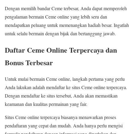
Dengan memilih bandar Ceme terbesar, Anda dapat memperoleh
pengalaman bermain Ceme online yang lebih seru dan
mendapatkan peluang untuk memenangkan hadiah besar. Ingatlah
untuk selalu bermain dengan bijak dan bertanggung jawab.
Daftar Ceme Online Terpercaya dan
Bonus Terbesar
Untuk mulai bermain Ceme online, langkah pertama yang perlu
Anda lakukan adalah mendaftar ke situs Ceme online terpercaya.
Dengan mendaftar ke situs tersebut, Anda akan memastikan
keamanan dan kualitas permainan yang fair.
Situs Ceme online terpercaya biasanya menawarkan proses
pendaftaran yang cepat dan mudah. Anda hanya perlu mengisi
formulir pendaftaran dengan informasi yang diperlukan dan