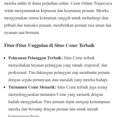
mereka miliki di dunia perjudian online. Ceme Online Terpercaya
selalu mengutamakan kepuasan dan keamanan pemain. Mereka
menggunakan sistem keamanan canggih untuk melindungi data
pribadi dan transaksi pemain, memberikan pemain rasa aman dan
nyaman saat bermain.
Fitur-Fitur Unggulan di Situs Ceme Terbaik
Pelayanan Pelanggan Terbaik:
Situs Ceme terbaik
menyediakan layanan pelanggan yang ramah, responsif, dan
profesional. Tim dukungan pelanggan siap membantu pemain
dengan segala pertanyaan atau masalah yang mereka hadapi.
Turnamen Ceme Menarik:
Situs Ceme terbaik juga sering
menyelenggarakan turnamen Ceme yang menarik dengan
hadiah menggiurkan. Para pemain dapat menguji kemampuan
mereka dan bersaing dengan pemain lain untuk meraih
kemenangan besar.