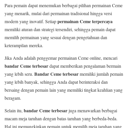
Para pemain dapat menemukan berbagai pilihan permainan Ceme
yang menarik, mulai dari permainan tradisional hingga versi
permainan Ceme terpercaya
modern yang inovatif. Setiap
memiliki aturan dan strategi tersendiri, sehingga pemain dapat
memilih permainan yang sesuai dengan pengetahuan dan
keterampilan mereka.
Jika Anda adalah penggemar permainan Ceme online, mencari
bandar Ceme terbesar
dapat memberikan pengalaman bermain
Bandar Ceme terbesar
yang lebih seru.
memiliki jumlah pemain
yang lebih banyak, sehingga Anda dapat berinteraksi dan
bersaing dengan pemain lain yang memiliki tingkat keahlian yang
beragam.
bandar Ceme terbesar
Selain itu,
juga menawarkan berbagai
macam meja taruhan dengan batas taruhan yang berbeda-beda.
Hal ini memungkinkan pemain untuk memilih meja taruhan yang