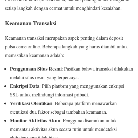
setiap langkah dengan cermat untuk menghindari kesalahan.
Keamanan Transaksi
Keamanan transaksi merupakan aspek penting dalam deposit
pulsa ceme online. Beberapa langkah yang harus diambil untuk
memastikan keamanan adalah:
Penggunaan Situs Resmi
: Pastikan bahwa transaksi dilakukan
melalui situs resmi yang terpercaya.
Enkripsi Data
: Pilih platform yang menggunakan enkripsi
SSL untuk melindungi informasi pribadi.
Verifikasi Otentikasi
: Beberapa platform menawarkan
otentikasi dua faktor sebagai tambahan keamanan.
Monitor Aktivitas Akun
: Pengguna disarankan untuk
memantau aktivitas akun secara rutin untuk mendeteksi
aktivitas yang tidak biasa.