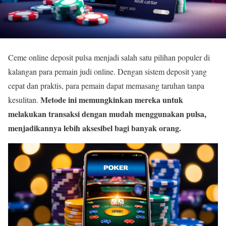
Ceme online deposit pulsa menjadi salah satu pilihan populer di
kalangan para pemain judi online. Dengan sistem deposit yang
cepat dan praktis, para pemain dapat memasang taruhan tanpa
Metode ini memungkinkan mereka untuk
kesulitan.
melakukan transaksi dengan mudah menggunakan pulsa,
menjadikannya lebih aksesibel bagi banyak orang.