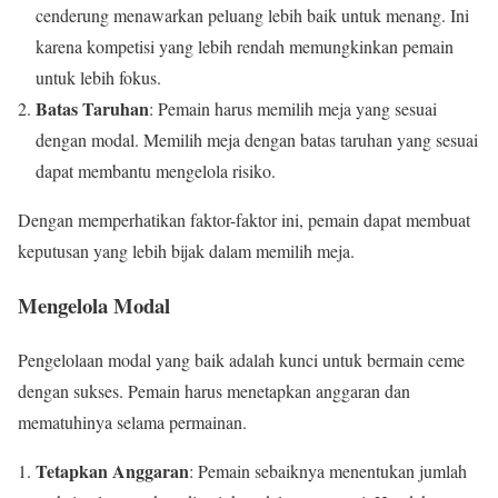
cenderung menawarkan peluang lebih baik untuk menang. Ini
karena kompetisi yang lebih rendah memungkinkan pemain
untuk lebih fokus.
Batas Taruhan
: Pemain harus memilih meja yang sesuai
dengan modal. Memilih meja dengan batas taruhan yang sesuai
dapat membantu mengelola risiko.
Dengan memperhatikan faktor-faktor ini, pemain dapat membuat
keputusan yang lebih bijak dalam memilih meja.
Mengelola Modal
Pengelolaan modal yang baik adalah kunci untuk bermain ceme
dengan sukses. Pemain harus menetapkan anggaran dan
mematuhinya selama permainan.
Tetapkan Anggaran
: Pemain sebaiknya menentukan jumlah