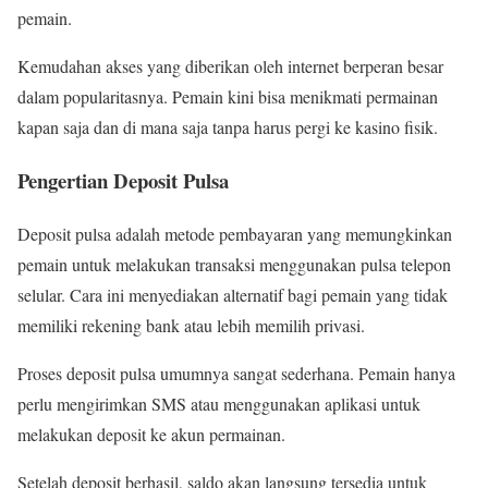
pemain.
Kemudahan akses yang diberikan oleh internet berperan besar
dalam popularitasnya. Pemain kini bisa menikmati permainan
kapan saja dan di mana saja tanpa harus pergi ke kasino fisik.
Pengertian Deposit Pulsa
Deposit pulsa adalah metode pembayaran yang memungkinkan
pemain untuk melakukan transaksi menggunakan pulsa telepon
selular. Cara ini menyediakan alternatif bagi pemain yang tidak
memiliki rekening bank atau lebih memilih privasi.
Proses deposit pulsa umumnya sangat sederhana. Pemain hanya
perlu mengirimkan SMS atau menggunakan aplikasi untuk
melakukan deposit ke akun permainan.
Setelah deposit berhasil, saldo akan langsung tersedia untuk