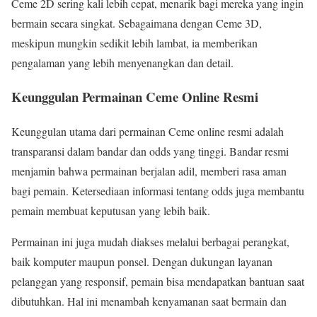
Ceme 2D sering kali lebih cepat, menarik bagi mereka yang ingin
bermain secara singkat. Sebagaimana dengan Ceme 3D,
meskipun mungkin sedikit lebih lambat, ia memberikan
pengalaman yang lebih menyenangkan dan detail.
Keunggulan Permainan Ceme Online Resmi
Keunggulan utama dari permainan Ceme online resmi adalah
transparansi dalam bandar dan odds yang tinggi. Bandar resmi
menjamin bahwa permainan berjalan adil, memberi rasa aman
bagi pemain. Ketersediaan informasi tentang odds juga membantu
pemain membuat keputusan yang lebih baik.
Permainan ini juga mudah diakses melalui berbagai perangkat,
baik komputer maupun ponsel. Dengan dukungan layanan
pelanggan yang responsif, pemain bisa mendapatkan bantuan saat
dibutuhkan. Hal ini menambah kenyamanan saat bermain dan