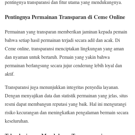
pentingnya transparansi dan fitur utama yang mendukungnya.
Pentingnya Permainan Transparan di Ceme Online
Permainan yang transparan memberikan jaminan kepada pemain
bahwa setiap hasil permainan terjadi secara adil dan acak. Di
Ceme online, transparansi menciptakan lingkungan yang aman
dan nyaman untuk bertaruh. Pemain yang yakin bahwa
permainan berlangsung secara jujur cenderung lebih loyal dan
aktif.
Transparansi juga menunjukkan integritas penyedia layanan.
Dengan menyajikan data dan statistik permainan yang jelas, situs
resmi dapat membangun reputasi yang baik. Hal ini mengurangi
risiko kecurangan dan meningkatkan pengalaman bermain secara
keseluruhan.