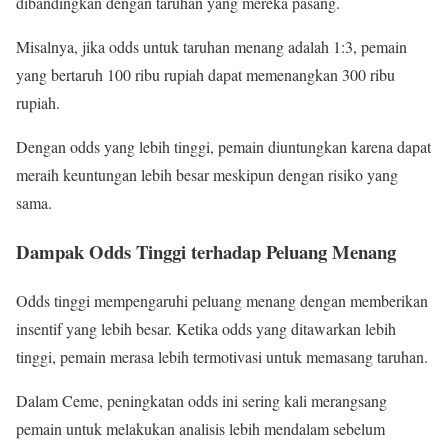
dibandingkan dengan taruhan yang mereka pasang.
Misalnya, jika odds untuk taruhan menang adalah 1:3, pemain
yang bertaruh 100 ribu rupiah dapat memenangkan 300 ribu
rupiah.
Dengan odds yang lebih tinggi, pemain diuntungkan karena dapat
meraih keuntungan lebih besar meskipun dengan risiko yang
sama.
Dampak Odds Tinggi terhadap Peluang Menang
Odds tinggi mempengaruhi peluang menang dengan memberikan
insentif yang lebih besar. Ketika odds yang ditawarkan lebih
tinggi, pemain merasa lebih termotivasi untuk memasang taruhan.
Dalam Ceme, peningkatan odds ini sering kali merangsang
pemain untuk melakukan analisis lebih mendalam sebelum