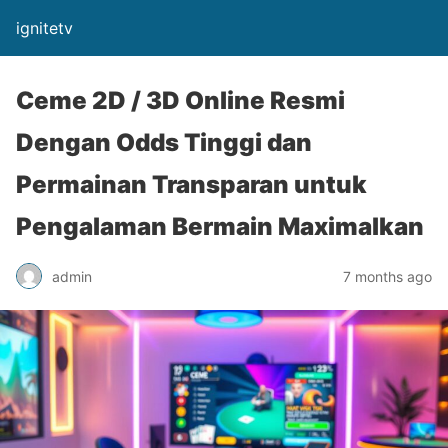
ignitetv
Ceme 2D / 3D Online Resmi
Dengan Odds Tinggi dan
Permainan Transparan untuk
Pengalaman Bermain Maximalkan
admin
7 months ago