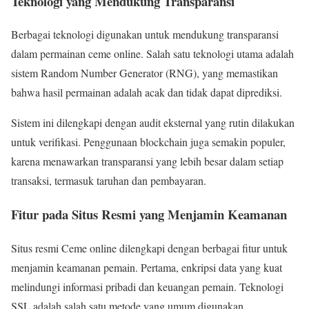
Teknologi yang Mendukung Transparansi
Berbagai teknologi digunakan untuk mendukung transparansi
dalam permainan ceme online. Salah satu teknologi utama adalah
sistem Random Number Generator (RNG), yang memastikan
bahwa hasil permainan adalah acak dan tidak dapat diprediksi.
Sistem ini dilengkapi dengan audit eksternal yang rutin dilakukan
untuk verifikasi. Penggunaan blockchain juga semakin populer,
karena menawarkan transparansi yang lebih besar dalam setiap
transaksi, termasuk taruhan dan pembayaran.
Fitur pada Situs Resmi yang Menjamin Keamanan
Situs resmi Ceme online dilengkapi dengan berbagai fitur untuk
menjamin keamanan pemain. Pertama, enkripsi data yang kuat
melindungi informasi pribadi dan keuangan pemain. Teknologi
SSL adalah salah satu metode yang umum digunakan.