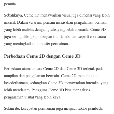
pemula.
Sebaliknya, Ceme 3D menawarkan visual tiga dimensi yang lebih
imersif. Dalam versi ini, pemain merasakan pengalaman bermain
yang lebih realistis dengan grafis yang lebih menarik. Ceme 3D
juga sering dilengkapi dengan fitur tambahan, seperti efek suara
yang meningkatkan atmosfer permainan.
Perbedaan Ceme 2D dengan Ceme 3D
Perbedaan utama antara Ceme 2D dan Ceme 3D terletak pada
tampilan dan pengalaman bermain. Ceme 2D menonjolkan
kesederhanaan, sedangkan Ceme 3D menawarkan interaksi yang
lebih mendalam. Pengguna Ceme 3D bisa mengakses
pengalaman visual yang lebih kaya.
Selain itu, kecepatan permainan juga menjadi faktor pembeda.