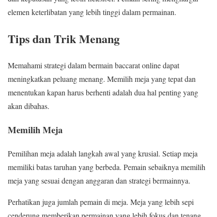
elemen keterlibatan yang lebih tinggi dalam permainan.
Tips dan Trik Menang
Memahami strategi dalam bermain baccarat online dapat
meningkatkan peluang menang. Memilih meja yang tepat dan
menentukan kapan harus berhenti adalah dua hal penting yang
akan dibahas.
Memilih Meja
Pemilihan meja adalah langkah awal yang krusial. Setiap meja
memiliki batas taruhan yang berbeda. Pemain sebaiknya memilih
meja yang sesuai dengan anggaran dan strategi bermainnya.
Perhatikan juga jumlah pemain di meja. Meja yang lebih sepi
cenderung memberikan permainan yang lebih fokus dan tenang.