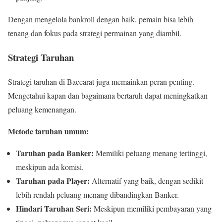
Dengan mengelola bankroll dengan baik, pemain bisa lebih
tenang dan fokus pada strategi permainan yang diambil.
Strategi Taruhan
Strategi taruhan di Baccarat juga memainkan peran penting.
Mengetahui kapan dan bagaimana bertaruh dapat meningkatkan
peluang kemenangan.
Metode taruhan umum:
Taruhan pada Banker:
Memiliki peluang menang tertinggi,
meskipun ada komisi.
Taruhan pada Player:
Alternatif yang baik, dengan sedikit
lebih rendah peluang menang dibandingkan Banker.
Hindari Taruhan Seri:
Meskipun memiliki pembayaran yang