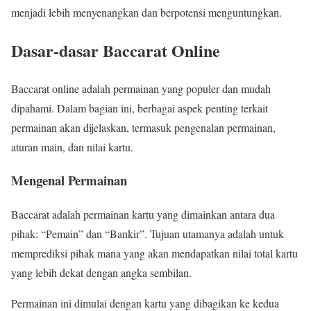
menjadi lebih menyenangkan dan berpotensi menguntungkan.
Dasar-dasar Baccarat Online
Baccarat online adalah permainan yang populer dan mudah
dipahami. Dalam bagian ini, berbagai aspek penting terkait
permainan akan dijelaskan, termasuk pengenalan permainan,
aturan main, dan nilai kartu.
Mengenal Permainan
Baccarat adalah permainan kartu yang dimainkan antara dua
pihak: “Pemain” dan “Bankir”. Tujuan utamanya adalah untuk
memprediksi pihak mana yang akan mendapatkan nilai total kartu
yang lebih dekat dengan angka sembilan.
Permainan ini dimulai dengan kartu yang dibagikan ke kedua