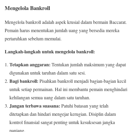
Mengelola Bankroll
Mengelola bankroll adalah aspek krusial dalam bermain Baccarat.
Pemain harus menentukan jumlah uang yang bersedia mereka
pertaruhkan sebelum memulai.
Langkah-langkah untuk mengelola bankroll:
Tetapkan anggaran:
Tentukan jumlah maksimum yang dapat
digunakan untuk taruhan dalam satu sesi.
Bagi bankroll:
Pisahkan bankroll menjadi bagian-bagian kecil
untuk setiap permainan. Hal ini membantu pemain menghindari
kehilangan semua uang dalam satu taruhan.
Jangan terbawa suasana:
Patuhi batasan yang telah
ditetapkan dan hindari mengejar kerugian. Disiplin dalam
kontrol finansial sangat penting untuk kesuksesan jangka
panjang.