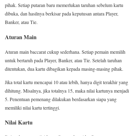
pihak. Setiap putaran baru memerlukan taruhan sebelum kartu
dibuka, dan hasilnya berkisar pada keputusan antara Player,
Banker, atau Tie.
Aturan Main
Aturan main baccarat cukup sederhana. Setiap pemain memilih
untuk bertaruh pada Player, Banker, atau Tie. Setelah taruhan
ditentukan, dua kartu dibagikan kepada masing-masing pihak.
Jika total kartu mencapai 10 atau lebih, hanya digit terakhir yang
dihitung. Misalnya, jika totalnya 15, maka nilai kartunya menjadi
5. Penentuan pemenang dilakukan berdasarkan siapa yang
memiliki nilai kartu tertinggi.
Nilai Kartu