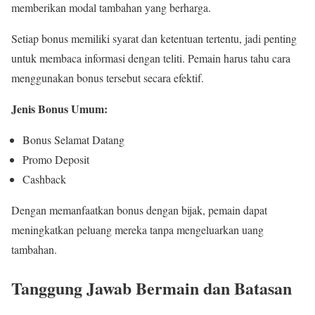
memberikan modal tambahan yang berharga.
Setiap bonus memiliki syarat dan ketentuan tertentu, jadi penting
untuk membaca informasi dengan teliti. Pemain harus tahu cara
menggunakan bonus tersebut secara efektif.
Jenis Bonus Umum:
Bonus Selamat Datang
Promo Deposit
Cashback
Dengan memanfaatkan bonus dengan bijak, pemain dapat
meningkatkan peluang mereka tanpa mengeluarkan uang
tambahan.
Tanggung Jawab Bermain dan Batasan