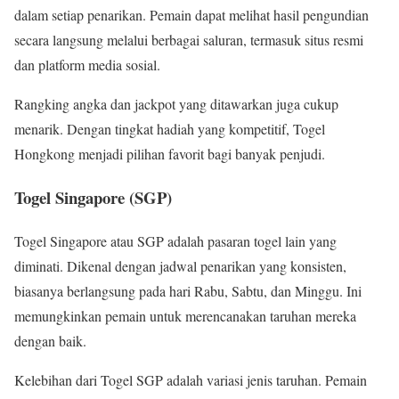
dalam setiap penarikan. Pemain dapat melihat hasil pengundian
secara langsung melalui berbagai saluran, termasuk situs resmi
dan platform media sosial.
Rangking angka dan jackpot yang ditawarkan juga cukup
menarik. Dengan tingkat hadiah yang kompetitif, Togel
Hongkong menjadi pilihan favorit bagi banyak penjudi.
Togel Singapore (SGP)
Togel Singapore atau SGP adalah pasaran togel lain yang
diminati. Dikenal dengan jadwal penarikan yang konsisten,
biasanya berlangsung pada hari Rabu, Sabtu, dan Minggu. Ini
memungkinkan pemain untuk merencanakan taruhan mereka
dengan baik.
Kelebihan dari Togel SGP adalah variasi jenis taruhan. Pemain