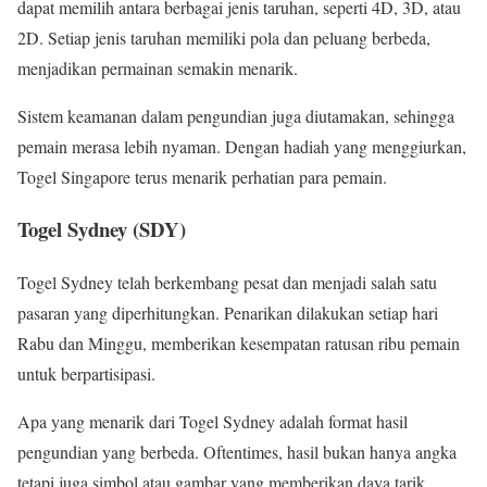
dapat memilih antara berbagai jenis taruhan, seperti 4D, 3D, atau
2D. Setiap jenis taruhan memiliki pola dan peluang berbeda,
menjadikan permainan semakin menarik.
Sistem keamanan dalam pengundian juga diutamakan, sehingga
pemain merasa lebih nyaman. Dengan hadiah yang menggiurkan,
Togel Singapore terus menarik perhatian para pemain.
Togel Sydney (SDY)
Togel Sydney telah berkembang pesat dan menjadi salah satu
pasaran yang diperhitungkan. Penarikan dilakukan setiap hari
Rabu dan Minggu, memberikan kesempatan ratusan ribu pemain
untuk berpartisipasi.
Apa yang menarik dari Togel Sydney adalah format hasil
pengundian yang berbeda. Oftentimes, hasil bukan hanya angka
tetapi juga simbol atau gambar yang memberikan daya tarik